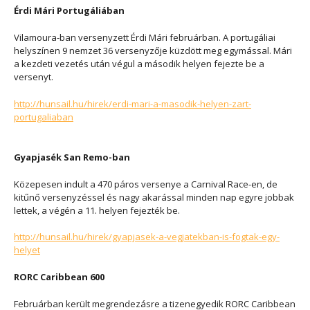
Érdi Mári Portugáliában
Vilamoura-ban versenyzett Érdi Mári februárban. A portugáliai
helyszínen 9 nemzet 36 versenyzője küzdött meg egymással. Mári
a kezdeti vezetés után végul a második helyen fejezte be a
versenyt.
http://hunsail.hu/hirek/erdi-mari-a-masodik-helyen-zart-
portugaliaban
Gyapjasék San Remo-ban
Közepesen indult a 470 páros versenye a Carnival Race-en, de
kitűnő versenyzéssel és nagy akarással minden nap egyre jobbak
lettek, a végén a 11. helyen fejezték be.
http://hunsail.hu/hirek/gyapjasek-a-vegjatekban-is-fogtak-egy-
helyet
RORC Caribbean 600
Februárban került megrendezásre a tizenegyedik RORC Caribbean