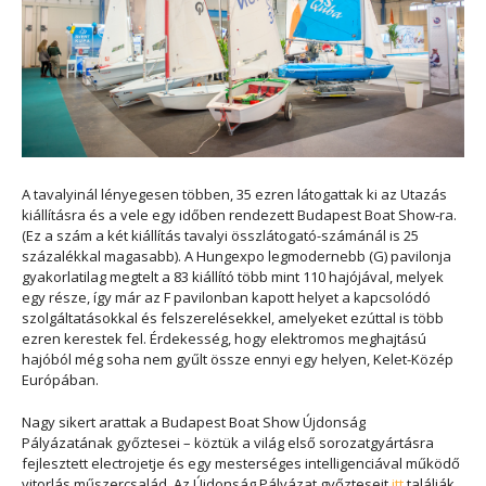
A tavalyinál lényegesen többen, 35 ezren látogattak ki az Utazás
kiállításra és a vele egy időben rendezett Budapest Boat Show-ra.
(Ez a szám a két kiállítás tavalyi összlátogató-számánál is 25
százalékkal magasabb). A Hungexpo legmodernebb (G) pavilonja
gyakorlatilag megtelt a 83 kiállító több mint 110 hajójával, melyek
egy része, így már az F pavilonban kapott helyet a kapcsolódó
szolgáltatásokkal és felszerelésekkel, amelyeket ezúttal is több
ezren kerestek fel. Érdekesség, hogy elektromos meghajtású
hajóból még soha nem gyűlt össze ennyi egy helyen, Kelet-Közép
Európában.
Nagy sikert arattak a Budapest Boat Show Újdonság
Pályázatának győztesei – köztük a világ első sorozatgyártásra
fejlesztett electrojetje és egy mesterséges intelligenciával működő
vitorlás műszercsalád. Az Újdonság Pályázat győzteseit
itt
találják.