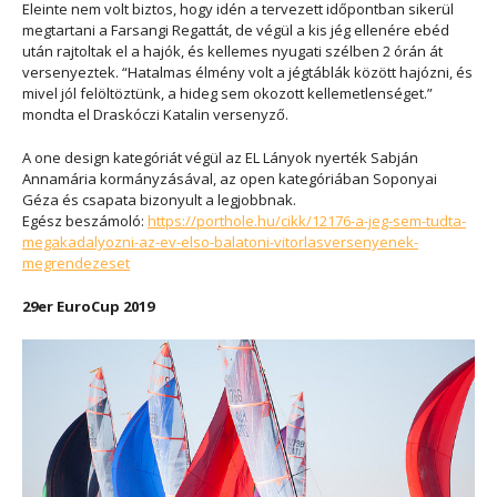
Eleinte nem volt biztos, hogy idén a tervezett időpontban sikerül
megtartani a Farsangi Regattát, de végül a kis jég ellenére ebéd
után rajtoltak el a hajók, és kellemes nyugati szélben 2 órán át
versenyeztek. “Hatalmas élmény volt a jégtáblák között hajózni, és
mivel jól felöltöztünk, a hideg sem okozott kellemetlenséget.”
mondta el Draskóczi Katalin versenyző.
A one design kategóriát végül az EL Lányok nyerték Sabján
Annamária kormányzásával, az open kategóriában Soponyai
Géza és csapata bizonyult a legjobbnak.
Egész beszámoló:
https://porthole.hu/cikk/12176-a-jeg-sem-tudta-
megakadalyozni-az-ev-elso-balatoni-vitorlasversenyenek-
megrendezeset
29er EuroCup 2019