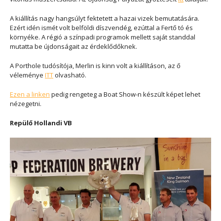
A kiállítás nagy hangsúlyt fektetett a hazai vizek bemutatására.
Ezért idén ismét volt belföldi díszvendég, ezúttal a Fertő tó és
környéke. A régió a színpadi programok mellett saját standdal
mutatta be újdonságait az érdeklődőknek.
A Porthole tudósítója, Merlin is kinn volt a kiállításon, az ő
véleménye
ITT
olvasható.
Ezen a linken
pedig rengeteg a Boat Show-n készült képet lehet
nézegetni.
Repülő Hollandi VB