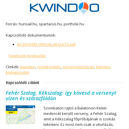
Forrás: hunsail.hu, spartacus.hu, porthole.hu
Kapcsolódó dokumentumok:
JEC2019-DN-OFFICIAL-RESULTS.pdf
Facebook megosztás
Címkék:
kwindoo
,
nyomkövetés
,
versenyvitorlázás
,
kwindoo
körkapcsolás
Kapcsolódó cikkek
Fehér Szalag, Kékszalag: így kövesd a versenyt
vízen és szárazföldön
Szombaton rajtol a Balatonon Keleti-
medencét kerülő verseny, a Fehér Szalag,
amit a Kékszalag főpróbájának is szokás
tekinteni. Ez most nem csak a vitorlázás,