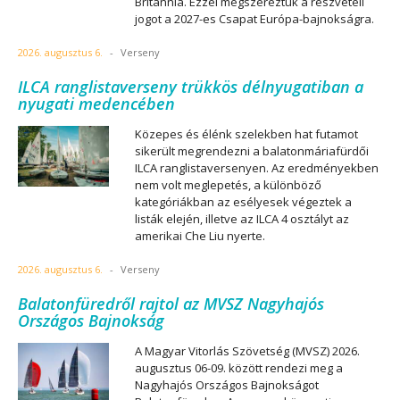
Britannia. Ezzel megszereztük a részvételi
jogot a 2027-es Csapat Európa-bajnokságra.
2026. augusztus 6.
-
Verseny
ILCA ranglistaverseny trükkös délnyugatiban a
nyugati medencében
Közepes és élénk szelekben hat futamot
sikerült megrendezni a balatonmáriafürdői
ILCA ranglistaversenyen. Az eredményekben
nem volt meglepetés, a különböző
kategóriákban az esélyesek végeztek a
listák elején, illetve az ILCA 4 osztályt az
amerikai Che Liu nyerte.
2026. augusztus 6.
-
Verseny
Balatonfüredről rajtol az MVSZ Nagyhajós
Országos Bajnokság
A Magyar Vitorlás Szövetség (MVSZ) 2026.
augusztus 06-09. között rendezi meg a
Nagyhajós Országos Bajnokságot