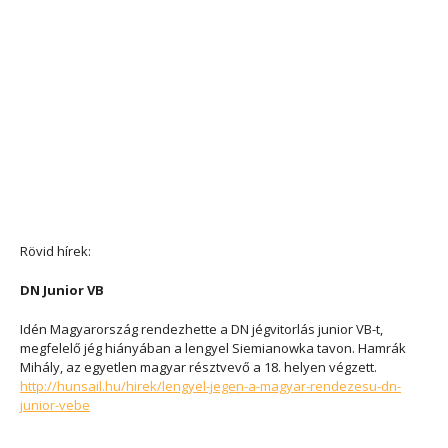
Rövid hírek:
DN Junior VB
Idén Magyarország rendezhette a DN jégvitorlás junior VB-t,
megfelelő jég hiányában a lengyel Siemianowka tavon. Hamrák
Mihály, az egyetlen magyar résztvevő a 18. helyen végzett.
http://hunsail.hu/hirek/lengyel-jegen-a-magyar-rendezesu-dn-
junior-vebe