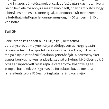
majd 3 napos büntetést, melyet csak befutás után kap meg, mivel a
hajón lévő élelme annyira megfogyatkozott, hogy nem biztos, hogy
kibírná Les Sables d’Olonne-ig. Uku Randmaa akár már szombaton
is befuthat, míg Kopár Istvánnak még vagy 1400 tengeri mérföld
van hátra.
Sail GP
Februárban kezdődött a Sail GP, egy új nemzetközi
versenysorozat, melynek célja elsődlegesen az, hogy igazán
látványos technikai sportot varázsoljon a nézők elé, miközben
megszólítja a vitorlázók fiatalabb generációját is. A versenyeket
csupa ikonikus helyen rendezik, az első a Sydney kikötőben volt, 6
ország csapata vett részt rajta, a versenyzők között világ és
olimpiai bajnokok. Az izgalmas és fordulatos küzdelmeket a
hihetetlenül gyors F50-es foiling katamaránokon vívják.