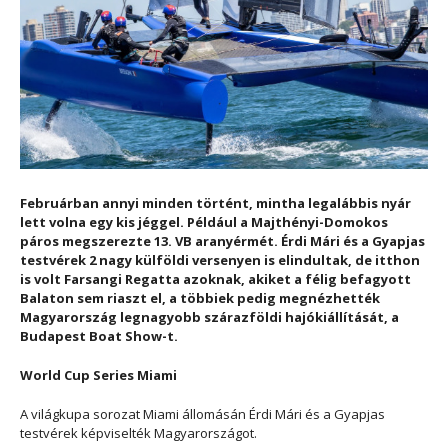
Februárban annyi minden történt, mintha legalábbis nyár
lett volna egy kis jéggel. Például a Majthényi-Domokos
páros megszerezte 13. VB aranyérmét. Érdi Mári és a Gyapjas
testvérek 2 nagy külföldi versenyen is elindultak, de itthon
is volt Farsangi Regatta azoknak, akiket a félig befagyott
Balaton sem riaszt el, a többiek pedig megnézhették
Magyarország legnagyobb szárazföldi hajókiállítását, a
Budapest Boat Show-t.
World Cup Series Miami
A világkupa sorozat Miami állomásán Érdi Mári és a Gyapjas
testvérek képviselték Magyarországot.