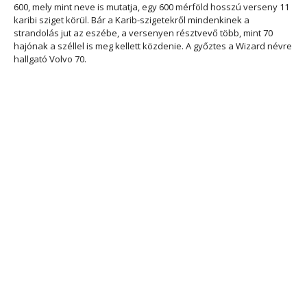
600, mely mint neve is mutatja, egy 600 mérföld hosszú verseny 11
karibi sziget körül. Bár a Karib-szigetekről mindenkinek a
strandolás jut az eszébe, a versenyen résztvevő több, mint 70
hajónak a széllel is meg kellett közdenie. A győztes a Wizard névre
hallgató Volvo 70.