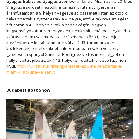
Gyapjas Balázs és Gyapjas Zsombor a floridai Miamiban a 2019-es
Világkupa sorozat második állomásán: futamot nyerve, az
éremfutamban a 9. helyen végezve az összetett listán az ötödik
helyen zártak. Egyszer estek a 9. helyre, ettől eltekintve az egész
hét során a 4-6. helyen álltak a napok végén. Nagyon
kiegyensúlyozottan versenyeztek, nekik volt a második legkisebb
szórásuk nem csak medal race résztvevői között, de a teljes
mezőnyben. A kieső futamon kívül az 1-13. tartományban
közlekedtek, ennél szűkebb intervallumban csak a verseny
győztese, a spanyol Xammar-Rodriguez kettős ment - egyetlen
hellyel voltak jobbak, ők 1-12. helyeket futottak a kieső futamon
kívül.
http://hunsail.hu/hirek/gyapjasek-az-5-helyen-zartak-a-
miami-vilagkupa-versenyt
Budapest Boat Show