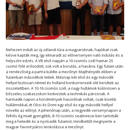
Nehezen indult az új-zélandi túra a magyaroknak, hajóikat csak
késve kapták meg, így elmaradt az előversenyen való indulás és a
helyszíni edzés. A VB első napján a 10 csomós szél hamar 20
csomó fölé erősödött, sok volt a borulás, a havária. Egy futam után
a rendezőség a partra küldte a mezőnyt. Majthényiék ebben a
futamban másodikok lettek. Másnap két első és egy második
hellyel biztosan német és holland konkurrenseik elé kerültek az
összetettben. A 10-16 csomós szél, a nagy hullámok különösen a
bőszeles szakaszokon kedveztek a technikás párosnak. A
harmadik napon a körülmények hasonlóak voltak, csak kisebb
hullámokkal, itt Olcsi és Domi egy első és egy második hellyel
növelte az előnyt. A pihenőnap után, a negyedik versenynapon a
felhős ég miatt gyengébb, 8-10 csomós seabreeze-ben tartották
meg a hetedik és a nyolcadik futamot, mindkettőt megnyerte a
magyar favorit páros leiskolázva a mezőnyt.