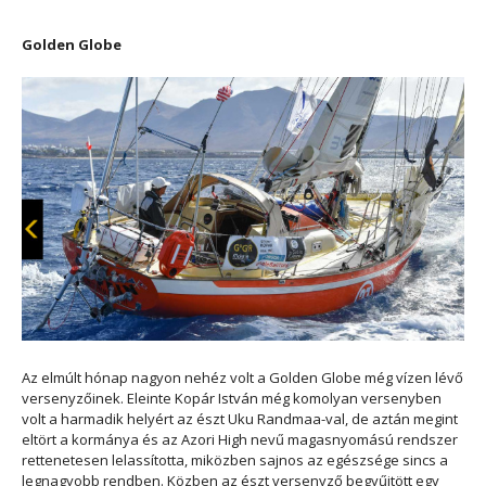
Golden Globe
Az elmúlt hónap nagyon nehéz volt a Golden Globe még vízen lévő
versenyzőinek. Eleinte Kopár István még komolyan versenyben
volt a harmadik helyért az észt Uku Randmaa-val, de aztán megint
eltört a kormánya és az Azori High nevű magasnyomású rendszer
rettenetesen lelassította, miközben sajnos az egészsége sincs a
legnagyobb rendben. Közben az észt versenyző begyűjtött egy