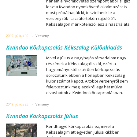
hanem a nyomkövetés szempontjából is igaz
lesz: a Kwindoo nyomkövető alkalmazást is
most próbálhatják ki, tesztelhetik le a
versenyzők - a csütörtökön rajtoló 51.
Kékszalagon már kötelező lesz a használata.
2019. július 10.
-
Verseny
Kwindoo Körkapcsolás Kékszalag Különkiadás
Mivel a július a nagyhajós társadalom nagy
részének a Kékszalagról szól, ezért a
hagyományoktól eltérően körkapcsolás
sorozatunk ebben a hónapban Kékszalag
különszámot kapott. A többi versenyről sem
felejtkeztünk meg, azokról egy hét múlva
olvashattok a Kwindoo körkapcsolásban.
2019. július 23.
-
Verseny
Kwindoo Körkapcsolás Július
Rendhagyó körkapcsolás ez, mivel a
Kékszalag miatt egyetlen júliusi cikkben