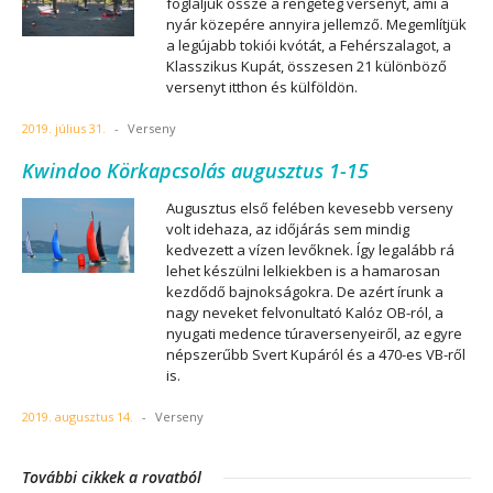
foglaljuk össze a rengeteg versenyt, ami a
nyár közepére annyira jellemző. Megemlítjük
a legújabb tokiói kvótát, a Fehérszalagot, a
Klasszikus Kupát, összesen 21 különböző
versenyt itthon és külföldön.
2019. július 31.
-
Verseny
Kwindoo Körkapcsolás augusztus 1-15
Augusztus első felében kevesebb verseny
volt idehaza, az időjárás sem mindig
kedvezett a vízen levőknek. Így legalább rá
lehet készülni lelkiekben is a hamarosan
kezdődő bajnokságokra. De azért írunk a
nagy neveket felvonultató Kalóz OB-ról, a
nyugati medence túraversenyeiről, az egyre
népszerűbb Svert Kupáról és a 470-es VB-ről
is.
2019. augusztus 14.
-
Verseny
További cikkek a rovatból