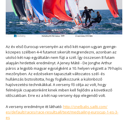
Az év első Eurocup versenyén az első két napon ugyan gyenge-
közepes szélben 4-4 futamot sikerült megrendezni, azonban az
utolsó két nap egyáltalán nem fújt a szél. Így összesen 8 futam
alapján hirdettek eredményt. A Jeney Máté - De Jonghe Arthur
páros a legjobb magyar egységként a 10. helyen végzett a 79 hajós
mezőnyben. Az edzéseken tapasztalt változatos szél- és
hullámzás biztosította, hogy foglalkozzunk a különböző
hajóvezetési technikákkal. A verseny fő célja az volt, hogy
felmérjük csapatonként kinek miben kell fejlődni a következő
időszakban. Erre ez a két nap verseny épp elegendő volt.
A verseny eredménye itt látható:
http://cnelbalis.sailti.com/
es/default/races/race-
resultsall/text/medsailing-
eurocup-1-es-3-
es