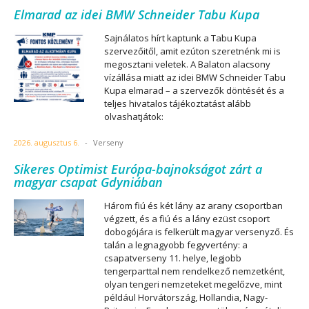
Elmarad az idei BMW Schneider Tabu Kupa
Sajnálatos hírt kaptunk a Tabu Kupa
szervezőitől, amit ezúton szeretnénk mi is
megosztani veletek. A Balaton alacsony
vízállása miatt az idei BMW Schneider Tabu
Kupa elmarad – a szervezők döntését és a
teljes hivatalos tájékoztatást alább
olvashatjátok:
2026. augusztus 6.
-
Verseny
Sikeres Optimist Európa-bajnokságot zárt a
magyar csapat Gdyniában
Három fiú és két lány az arany csoportban
végzett, és a fiú és a lány ezüst csoport
dobogójára is felkerült magyar versenyző. És
talán a legnagyobb fegyvertény: a
csapatverseny 11. helye, legjobb
tengerparttal nem rendelkező nemzetként,
olyan tengeri nemzeteket megelőzve, mint
például Horvátország, Hollandia, Nagy-