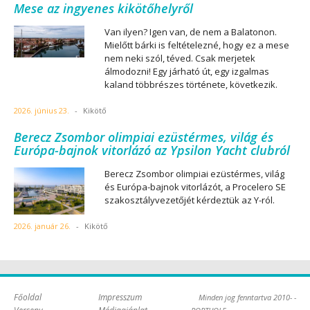
Mese az ingyenes kikötőhelyről
Van ilyen? Igen van, de nem a Balatonon.
Mielőtt bárki is feltételezné, hogy ez a mese
nem neki szól, téved. Csak merjetek
álmodozni! Egy járható út, egy izgalmas
kaland többrészes története, következik.
2026. június 23.
-
Kikötő
Berecz Zsombor olimpiai ezüstérmes, világ és
Európa-bajnok vitorlázó az Ypsilon Yacht clubról
Berecz Zsombor olimpiai ezüstérmes, világ
és Európa-bajnok vitorlázót, a Procelero SE
szakosztályvezetőjét kérdeztük az Y-ról.
2026. január 26.
-
Kikötő
Főoldal
Impresszum
Minden jog fenntartva 2010- -