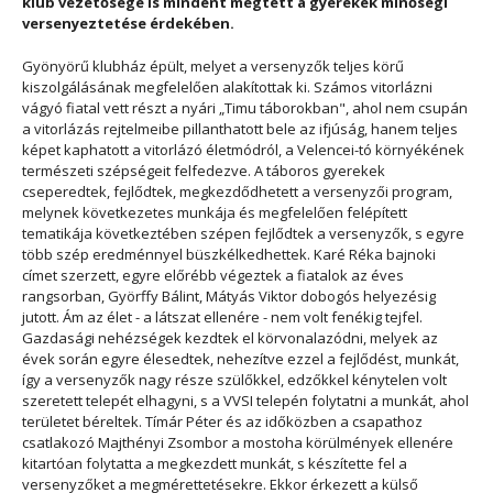
klub vezetősége is mindent megtett a gyerekek minőségi
versenyeztetése érdekében.
Gyönyörű klubház épült, melyet a versenyzők teljes körű
kiszolgálásának megfelelően alakítottak ki. Számos vitorlázni
vágyó fiatal vett részt a nyári „Timu táborokban", ahol nem csupán
a vitorlázás rejtelmeibe pillanthatott bele az ifjúság, hanem teljes
képet kaphatott a vitorlázó életmódról, a Velencei-tó környékének
természeti szépségeit felfedezve. A táboros gyerekek
cseperedtek, fejlődtek, megkezdődhetett a versenyzői program,
melynek következetes munkája és megfelelően felépített
tematikája következtében szépen fejlődtek a versenyzők, s egyre
több szép eredménnyel büszkélkedhettek. Karé Réka bajnoki
címet szerzett, egyre előrébb végeztek a fiatalok az éves
rangsorban, Györffy Bálint, Mátyás Viktor dobogós helyezésig
jutott. Ám az élet - a látszat ellenére - nem volt fenékig tejfel.
Gazdasági nehézségek kezdtek el körvonalazódni, melyek az
évek során egyre élesedtek, nehezítve ezzel a fejlődést, munkát,
így a versenyzők nagy része szülőkkel, edzőkkel kénytelen volt
szeretett telepét elhagyni, s a VVSI telepén folytatni a munkát, ahol
területet béreltek. Tímár Péter és az időközben a csapathoz
csatlakozó Majthényi Zsombor a mostoha körülmények ellenére
kitartóan folytatta a megkezdett munkát, s készítette fel a
versenyzőket a megmérettetésekre. Ekkor érkezett a külső