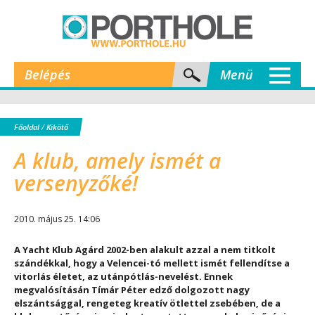
Belépés
Menü
Főoldal
/
Kikötő
A klub, amely ismét a
versenyzőké!
2010. május 25. 14:06
A Yacht Klub Agárd 2002-ben alakult azzal a nem titkolt
szándékkal, hogy a Velencei-tó mellett ismét fellendítse a
vitorlás életet, az utánpótlás-nevelést. Ennek
megvalósításán Tímár Péter edző dolgozott nagy
elszántsággal, rengeteg kreatív ötlettel zsebében, de a