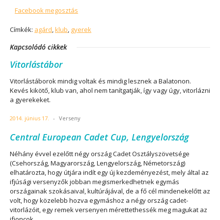
Facebook megosztás
Címkék:
agárd
,
klub
,
gyerek
Kapcsolódó cikkek
Vitorlástábor
Vitorlástáborok mindig voltak és mindig lesznek a Balatonon.
Kevés kikötő, klub van, ahol nem tanítgatják, így vagy úgy, vitorlázni
a gyerekeket.
2014. június 17.
-
Verseny
Central European Cadet Cup, Lengyelország
Néhány évvel ezelőtt négy ország Cadet Osztályszövetsége
(Csehország, Magyarország, Lengyelország, Németország)
elhatározta, hogy útjára indít egy új kezdeményezést, mely által az
ifjúsági versenyzők jobban megismerkedhetnek egymás
országainak szokásaival, kultúrájával, de a fő cél mindenekelőtt az
volt, hogy közelebb hozva egymáshoz a négy ország cadet-
vitorlázóit, egy remek versenyen mérettethessék meg magukat az
ifjoncok.