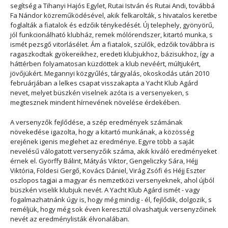
segítség a Tihanyi Hajós Egylet, Rutai István és Rutai Andi, továbbá
Fa Nándor közreműködésével, akik felkarolták, s hivatalos keretbe
foglalták a fiatalok és edzőik ténykedését. Új telephely, gyönyörű,
jól funkcionálható klubház, remek mólórendszer, kitartó munka, s
ismét pezsgő vitorlásélet. Ám a fiatalok, szülők, edzőik továbbra is
ragaszkodtak gyökereikhez, eredeti klubjukhoz, bázisukhoz, így a
háttérben folyamatosan küzdöttek a klub nevéért, múltjukért,
jövőjükért. Megannyi közgyűlés, tárgyalás, okoskodás után 2010
februárjában a lelkes csapat visszakapta a Yacht Klub Agárd
nevet, melyet büszkén viselnek azóta is a versenyeken, s
megtesznek mindent hírnevének növelése érdekében.
A versenyzők fejlődése, a szép eredmények számának
növekedése igazolta, hogy a kitartó munkának, a közösség
erejének igenis meglehet az eredménye. Egyre több a saját
nevelésű válogatott versenyzőik száma, akik kiváló eredményeket
érnek el. Györffy Bálint, Mátyás Viktor, Gengeliczky Sára, Héjj
Viktória, Földesi Gergő, Kovács Dániel, Virág Zsófi és Héjj Eszter
oszlopos tagjai a magyar és nemzetközi versenyeknek, ahol újból
büszkén viselik klubjuk nevét. A Yacht Klub Agárd ismét - vagy
fogalmazhatnánk úgy is, hogy még mindig - él, fejlődik, dolgozik, s
reméljük, hogy még sok éven keresztül olvashatjuk versenyzőinek
nevét az eredménylisták élvonalában.