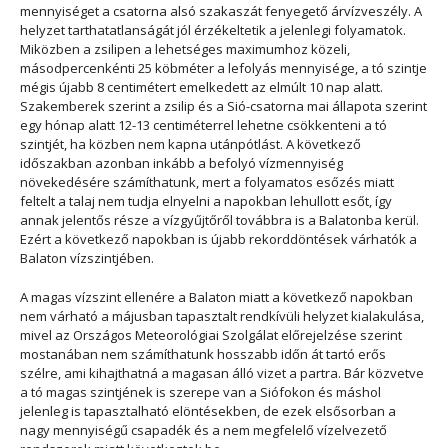
mennyiséget a csatorna alsó szakaszát fenyegető árvízveszély. A
helyzet tarthatatlanságát jól érzékeltetik a jelenlegi folyamatok.
Miközben a zsilipen a lehetséges maximumhoz közeli,
másodpercenkénti 25 köbméter a lefolyás mennyisége, a tó szintje
mégis újabb 8 centimétert emelkedett az elmúlt 10 nap alatt.
Szakemberek szerint a zsilip és a Sió-csatorna mai állapota szerint
egy hónap alatt 12-13 centiméterrel lehetne csökkenteni a tó
szintjét, ha közben nem kapna utánpótlást. A következő
időszakban azonban inkább a befolyó vízmennyiség
növekedésére számíthatunk, mert a folyamatos esőzés miatt
feltelt a talaj nem tudja elnyelni a napokban lehullott esőt, így
annak jelentős része a vízgyűjtőről továbbra is a Balatonba kerül.
Ezért a következő napokban is újabb rekorddöntések várhatók a
Balaton vízszintjében.
A magas vízszint ellenére a Balaton miatt a következő napokban
nem várható a májusban tapasztalt rendkívüli helyzet kialakulása,
mivel az Országos Meteorológiai Szolgálat előrejelzése szerint
mostanában nem számíthatunk hosszabb időn át tartó erős
szélre, ami kihajthatná a magasan álló vizet a partra. Bár közvetve
a tó magas szintjének is szerepe van a Siófokon és máshol
jelenleg is tapasztalható elöntésekben, de ezek elsősorban a
nagy mennyiségű csapadék és a nem megfelelő vízelvezető