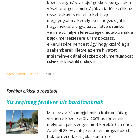
követik egymást az újságcikkek, kongatják a
vészharangot, trombitálják a riadót, szülik az
összeesküvés elméleteket. Ideje
megnyugtatni a kedélyeket, megvizsgálni,
hogy mekkora a gyalázat, illetve számba
venni azt, milyen lehetőségek mutatkoznak a
bajok mérséklésére, uram bocsáss,
elkerülésére. Mindezt úgy, hogy kizárólag a
szakemberek, illetve az erre hivatott
intézmények által készített dokumentumokat
tekintjük kiindulási alapul.
2025. november 26.
-
Horizont
További cikkek a rovatból
Kis segítség fenékre ült barátainknak
Mire ez az írás megjelenik a balatoni átlag
vízmérce közel kerül a 2003-as történelmi
mélypont július végén mért kerek 50 cm-éhez.
Az eltelt 23 év alatt jelentősen megváltozott a
balatoni vitorlás hajók száma, de