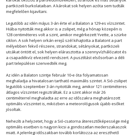
károkat okozott a partvédőművekben, strandok és más sétányok
partközeli burkolataiban. A károkat sok helyen azóta sem tudták
megfelelően kijavítani.
Legutóbb az idén május 3-án érte el a Balaton a 129-es vízszintet.
Hiába nyitották meg akkor is a zsilipet, még a hónap közepén is
128 centiméteres volt a szint, amikor megérkezett Yvette, a szürke
ciklon. A sok helyen orkán erejű szél kihajtotta a Balatont a part
mélyebben fekvő részeire, strandokat, sétányokat, partközeli
utcákat öntött el, sok helyen elárasztotta a szennyvízhálózatot és
a csapadékvíz elvezető rendszert. A pusztítást elsősorban a déli
part települései szenvedték meg.
Az idén a Balaton szintje február 10-e óta folyamatosan
meghaladja a hivatalosan tartható maximális szintet. A Sió-zsilipet
legutóbb szeptember 3-án nyitották meg, amikor 121 centiméteres
átlagos vízszintet regisztráltak. Ez a szint akkor már 26
centiméterrel meghaladta az erre az időszakra meghatározott
optimális vízszintet is, miközben a meteorológusok újabb esőket
jósoltak.
Nehezíti a helyzetet, hogy a Sió-csatorna áteresztőképessége még
optimális esetben is nagyon kicsi a gondozatlan mederszakaszok
miatt. A jelenlegi időszakban tovább korlátozza az ereszthető