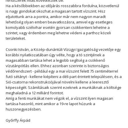
rendszerek miatt következtek be.
Ha a későbbiekben az időjárás rosszabbra fordulna, közvetlenül
is nagy gondokat okozhat a magasan tartott vízszint. Hisz
eljutottunk arra a pontra, amikor már nem nagyon maradt
lehetőség olyan emberi beavatkozásra, amivel egy esetleges
komolyabb szélvihar esetén gyorsan csökkenteni lehetne a
szintet, vagy érdemben meg lehetne védeni a parthoz közeli
területeket.
Csonki István, a Közép-dunántúli Vízügyi Igazgatóság vezetője egy
korábbi nyilatkozatában úgy vélte, hogy a tó szintjének a
magasabban tartása lehet a legjobb segítség a csökkenő
vízutánpótlás ellen. Ehhez azonban szerinte is biztonságos
védőrendszert - például egy a mai vízszint felett 75 centiméterrel
futó sétányt - kellene kiépíteni a déli part érintett településein, és a
Sió-csatorna rekonstrukciójával növelni kellene a leeresztő
képességét. Számításaik szerint ezeknek a munkáknak a költsége
meghaladná a 12 milliárd forintot.
Amíg a fenti munkákat nem végzik el, a vízszint ilyen magasan
tartása hasonló, mint amikor a 19-re lapot húzunk a
huszonegyezésben.
Győrffy Árpád