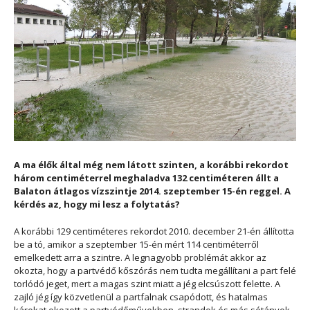
A ma élők által még nem látott szinten, a korábbi rekordot
három centiméterrel meghaladva 132 centiméteren állt a
Balaton átlagos vízszintje 2014. szeptember 15-én reggel. A
kérdés az, hogy mi lesz a folytatás?
A korábbi 129 centiméteres rekordot 2010. december 21-én állította
be a tó, amikor a szeptember 15-én mért 114 centiméterről
emelkedett arra a szintre. A legnagyobb problémát akkor az
okozta, hogy a partvédő kőszórás nem tudta megállítani a part felé
torlódó jeget, mert a magas szint miatt a jég elcsúszott felette. A
zajló jég így közvetlenül a partfalnak csapódott, és hatalmas