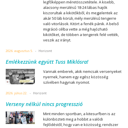
legfőképpen méretösszetétele. A kisebb,
alacsony merülésű 18-24 lábas hajók
kiszorultak a kikötőkből, és megjelentek az
akár 50 láb körüli, mély merülésű tengerre
való vitorlások. Kitört a fenék pánik. A belső
migráció célba vette a még hajózható
kikötőket, de többen a tengerek felé vették,
veszik az irányt.
2026. augusztus 5.
-
Horizont
Emlékezzünk együtt Tuss Miklósra!
Vannak emberek, akik nemcsak versenyeket
nyernek, hanem egy egész közösség
szívében hagynak nyomot.
2026. július 22.
-
Horizont
Verseny nélkül nincs progresszió
Mint minden sportban, a kitesurfben is az
különbözteti meg a hobbit a valódi
fejlődéstől, hogy van-e közösség, rendszer