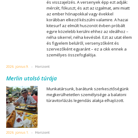
és visszajelzés. A versenyek épp ezt adják:
mércét, fókuszt, és azt az izgalmat, ami miatt
az ember hónapokkal vagy évekkel
korábban elkezd készülni valamire. A hazai
kitesurf az elmúlt huszonöt évben próbált
egyre közelebb kerülni ehhez az ideálhoz –
néha sikerrel, néha kevésbé. Ezt az utat élem
és figyelem belülről, versenyzőként és
szervezőként egyaránt – ez a cikk ennek a
személyes összefoglalója.
2026. június 9.
-
Horizont
Merlin utolsó túrája
Munkatársunk, barátunk szerkesztőségünk
megkerülhetetlen személyisége a balatoni
túravitorlázás legendás alakja elhajózott.
2026. június 1.
-
Horizont