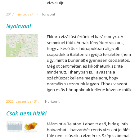
vízszintje.
2017. március 24.
-
Horizont
Nyolcvan!
Ekkora vízállást értünk el karácsonyra. A
semminél több. Annak fényében viszont,
hogy a késő őszi hónapokban alig volt
csapadék a Balaton vízgyűjtő területén (nem
úgy, mint a Dunánál) egyenesen csodálatos.
Még öt centiméter, és kiköthetünk szinte
mindenütt. Tihanyban is. Tavaszra a
százhúszat kellene meghaladni, hogy
normális szezonunk legyen. Ehhez viszont
igen esős hónapoknak kellene következniük.
2022. december 31.
-
Horizont
Csak nem hízik!
Mármint a Balaton. Lehet itt eső, hideg…stb.
hatvanhat – hatvanhét centis vízszint jelölés
fölé nem csúszik a vízmérce. Szép számmal