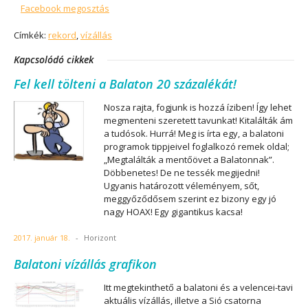
Facebook megosztás
Címkék:
rekord
,
vízállás
Kapcsolódó cikkek
Fel kell tölteni a Balaton 20 százalékát!
Nosza rajta, fogjunk is hozzá íziben! Így lehet
megmenteni szeretett tavunkat! Kitalálták ám
a tudósok. Hurrá! Meg is írta egy, a balatoni
programok tippjeivel foglalkozó remek oldal;
„Megtalálták a mentőövet a Balatonnak”.
Döbbenetes! De ne tessék megijedni!
Ugyanis határozott véleményem, sőt,
meggyőződősem szerint ez bizony egy jó
nagy HOAX! Egy gigantikus kacsa!
2017. január 18.
-
Horizont
Balatoni vízállás grafikon
Itt megtekinthető a balatoni és a velencei-tavi
aktuális vízállás, illetve a Sió csatorna