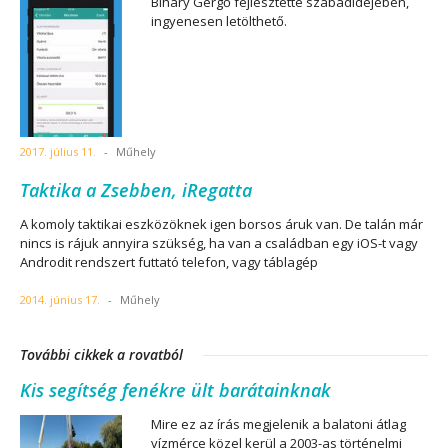
Bihary Gergő fejlesztette szabadidejében,
ingyenesen letölthető.
2017. július 11.
-
Műhely
Taktika a Zsebben, iRegatta
A komoly taktikai eszközöknek igen borsos áruk van. De talán már
nincs is rájuk annyira szükség, ha van a családban egy iOS-t vagy
Androdit rendszert futtató telefon, vagy táblagép
2014. június 17.
-
Műhely
További cikkek a rovatból
Kis segítség fenékre ült barátainknak
Mire ez az írás megjelenik a balatoni átlag
vízmérce közel kerül a 2003-as történelmi