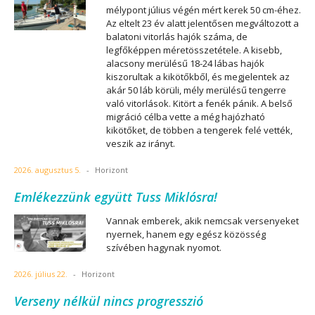
mélypont július végén mért kerek 50 cm-éhez.
Az eltelt 23 év alatt jelentősen megváltozott a
balatoni vitorlás hajók száma, de
legfőképpen méretösszetétele. A kisebb,
alacsony merülésű 18-24 lábas hajók
kiszorultak a kikötőkből, és megjelentek az
akár 50 láb körüli, mély merülésű tengerre
való vitorlások. Kitört a fenék pánik. A belső
migráció célba vette a még hajózható
kikötőket, de többen a tengerek felé vették,
veszik az irányt.
2026. augusztus 5.
-
Horizont
Emlékezzünk együtt Tuss Miklósra!
Vannak emberek, akik nemcsak versenyeket
nyernek, hanem egy egész közösség
szívében hagynak nyomot.
2026. július 22.
-
Horizont
Verseny nélkül nincs progresszió