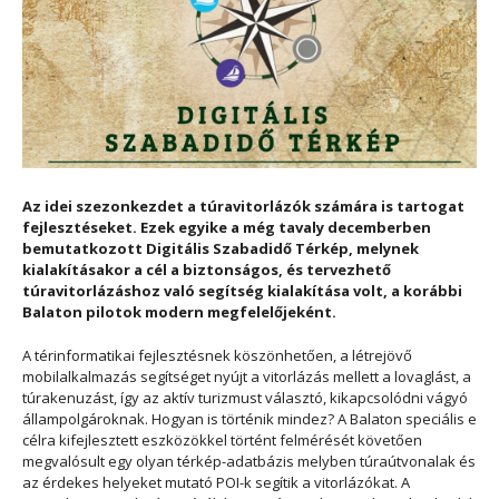
Az idei szezonkezdet a túravitorlázók számára is tartogat
fejlesztéseket. Ezek egyike a még tavaly decemberben
bemutatkozott Digitális Szabadidő Térkép, melynek
kialakításakor a cél a biztonságos, és tervezhető
túravitorlázáshoz való segítség kialakítása volt, a korábbi
Balaton pilotok modern megfelelőjeként.
A térinformatikai fejlesztésnek köszönhetően, a létrejövő
mobilalkalmazás segítséget nyújt a vitorlázás mellett a lovaglást, a
túrakenuzást, így az aktív turizmust választó, kikapcsolódni vágyó
állampolgároknak. Hogyan is történik mindez? A Balaton speciális e
célra kifejlesztett eszközökkel történt felmérését követően
megvalósult egy olyan térkép-adatbázis melyben túraútvonalak és
az érdekes helyeket mutató POI-k segítik a vitorlázókat. A