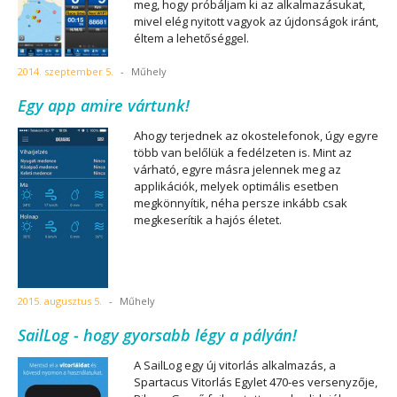
meg, hogy próbáljam ki az alkalmazásukat,
mivel elég nyitott vagyok az újdonságok iránt,
éltem a lehetőséggel.
2014. szeptember 5.
-
Műhely
Egy app amire vártunk!
Ahogy terjednek az okostelefonok, úgy egyre
több van belőlük a fedélzeten is. Mint az
várható, egyre másra jelennek meg az
applikációk, melyek optimális esetben
megkönnyítik, néha persze inkább csak
megkeserítik a hajós életet.
2015. augusztus 5.
-
Műhely
SailLog - hogy gyorsabb légy a pályán!
A SailLog egy új vitorlás alkalmazás, a
Spartacus Vitorlás Egylet 470-es versenyzője,