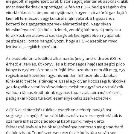
megadott, megjelenített túrák biztonságot jelentenek azoknak, akik
most ismerkednek a sportággal. A felvett POI-k pedig a régebb óta
vitorlázóknak is támpontot nyújtanak, legyen szó a túrát gazdagító
kiemelt természeti vagy kulturális látnivalóról, a hajózáshoz
köthető közigazgatási szervek elérhetőségről, vagy olyan
létesítményekről (kikötők, üzletek, vendéglátó-helyek) melyek a
túrák közbeni alapvető szükségletek kielégítésében nyújtanak
segítséget. Fontos hangsúlyozni, hogy a POI-k esetében rövid
leírások is segítik hajózókat.
Az okostelefonra letöltött alkalmazás (mely androidra és iOS-re
érhető el) térkép, útikönyv, és a biztonságos hajózást segítő pilot-
könyv is egyben. A rendszer fejlődése azonban nem állt meg, egy
regisztrációt követően ugyanis minden felhasználó adatokat,
túrákat tölthet fel a térképre. Ezzel egy olyan közösségi funkcióval
gazdagodik a vitorlás társadalom, melyben egyrészt a vitorlázók
valóban támaszkodhatnak egymás tapasztalataira másrészről,
pedig akár közös túrákat, eseményeket is szervezhetnek.
A GPS-el ellátott készülékek esetében a térkép navigálási
segítséget is nyújt. E funkciót kihasználva a versenyvitorlázók is
számára is hasznos adatokat kaphatunk, melyek értő
felhasználásával a hajók teljesítménye pontosan megismerhető
és fokozható. Természetesen egy őszi ködös túra során sem