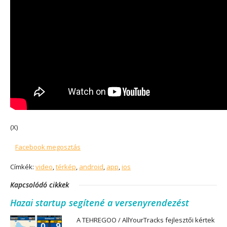
(X)
Facebook megosztás
Címkék:
video
,
térkép
,
android
,
app
,
ios
Kapcsolódó cikkek
Hazai startup segítené a versenyrendezést
A TEHREGOO / AllYourTracks fejlesztői kértek