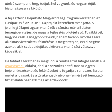
utolsó szempont, hogy tudjuk, hol vagyunk, és hogyan érjük
biztonságosan a kikötőt.
A fejlesztést a Bejárható Magyarország Program keretében az
Európai Unió az EKOP-1.1.4 projekt keretében támogatta. A
jelenlegi állapot ugyan vitorlázók számára már a Balaton
térségében teljes, de maga a fejlesztés pilot-jellegű. További cél,
hogy ne csak legnagyobb tavunk, hanem további vitorlázására
alkalmas vízterületek felmérése is megtörténjen, ezzel segítve
azokat, akik szabadidejüket aktívan, a vitorlázást választva
képzelik el.
Ha többet szeretnének megtudni a rendszerről, látogassanak el a
www.dszt.eu
oldalra, ahol a szezonkezdettől már az egyéni
bejelentkezéseket és feltöltéseket is fogadja a rendszer. Balaton
mellet a lovasok és a túrakenusok útvonal-felmérését bemutató
filmet alább nézhetik meg az érdeklődők: