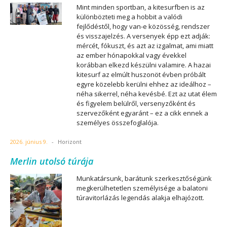
Mint minden sportban, a kitesurfben is az
különbözteti meg a hobbit a valódi
fejlődéstől, hogy van-e közösség, rendszer
és visszajelzés. A versenyek épp ezt adják:
mércét, fókuszt, és azt az izgalmat, ami miatt
az ember hónapokkal vagy évekkel
korábban elkezd készülni valamire. A hazai
kitesurf az elmúlt huszonöt évben próbált
egyre közelebb kerülni ehhez az ideálhoz –
néha sikerrel, néha kevésbé. Ezt az utat élem
és figyelem belülről, versenyzőként és
szervezőként egyaránt – ez a cikk ennek a
személyes összefoglalója.
2026. június 9.
-
Horizont
Merlin utolsó túrája
Munkatársunk, barátunk szerkesztőségünk
megkerülhetetlen személyisége a balatoni
túravitorlázás legendás alakja elhajózott.