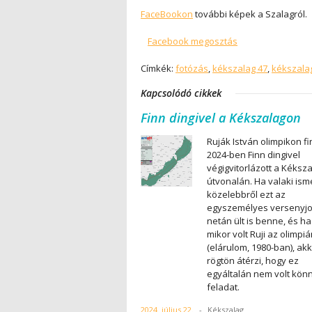
FaceBookon
további képek a Szalagról.
Facebook megosztás
Címkék:
fotózás
,
kékszalag 47
,
kékszala
Kapcsolódó cikkek
Finn dingivel a Kékszalagon
Ruják István olimpikon f
2024-ben Finn dingivel
végigvitorlázott a Kéksz
útvonalán. Ha valaki ism
közelebbről ezt az
egyszemélyes versenyjol
netán ült is benne, és ha
mikor volt Ruji az olimpi
(elárulom, 1980-ban), ak
rögtön átérzi, hogy ez
egyáltalán nem volt kön
feladat.
2024. július 22.
-
Kékszalag