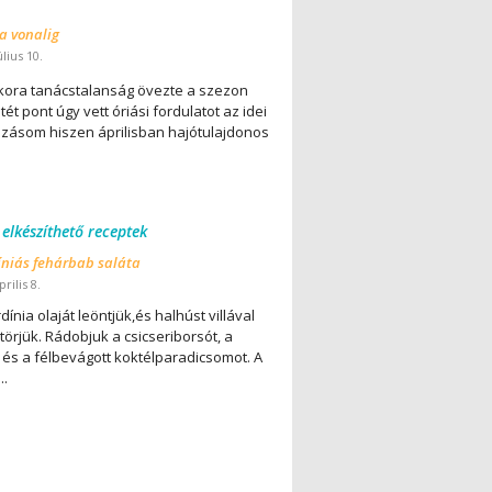
 a vonalig
úlius 10.
ora tanácstalanság övezte a szezon
ét pont úgy vett óriási fordulatot az idei
lázásom hiszen áprilisban hajótulajdonos
 elkészíthető receptek
íniás fehárbab saláta
rilis 8.
dínia olaját leöntjük,és halhúst villával
örjük. Rádobjuk a csicseriborsót, a
 és a félbevágott koktélparadicsomot. A
..