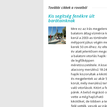
További cikkek a rovatból
Kis segítség fenékre ült
barátainknak
Mire ez az írás megjeleni
balatoni átlag vízmérce 
kerül a 2003-as történelm
mélypont július végén m
kerek 50 cm-éhez. Az elte
év alatt jelentősen megv
a balatoni vitorlás hajók
de legfőképpen
méretösszetétele. A kise
alacsony merülésű 18-24
hajók kiszorultak a kiköt
és megjelentek az akár 5
körüli, mély merülésű te
való vitorlások. Kitört a 
pánik. A belső migráció c
vette a még hajózható
kikötőket, de többen a t
felé vették, veszik az irá