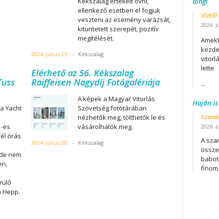
dingi
Kékszalag értékeit óvni,
ellenkező esetben el fogjuk
Víztől
veszteni az esemény varázsát,
2026. j
kitüntetett szerepét, pozitív
megítélését.
Amekk
kezdet
2024. július 23.
-
Kékszalag
vitor
lette
Elérhető az 56. Kékszalag
Tuss
Raiffeisen Nagydíj Fotógalériája
...
A képek a Magyar Vitorlás
Hajón is
a Yacht
Szövetség fotótárában
Szard
nézhetők meg, tölthetők le és
1-es
vásárolhatók meg.
2026. áp
él órás
A szar
2024. július 28.
-
Kékszalag
h
összet
, de nem
babot
en,
finom.
rülő
a Hepp.