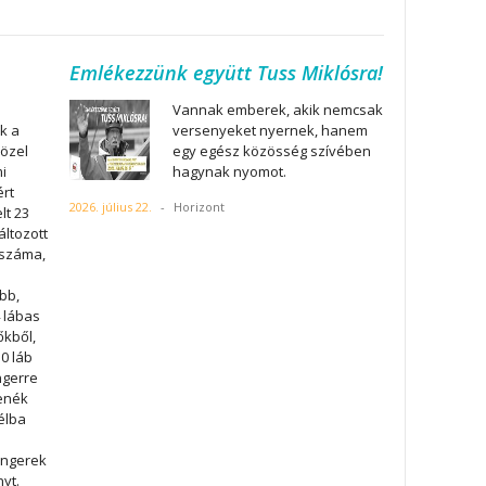
Emlékezzünk együtt Tuss Miklósra!
Vannak emberek, akik nemcsak
k a
versenyeket nyernek, hanem
közel
egy egész közösség szívében
i
hagynak nyomot.
ért
2026. július 22.
-
Horizont
lt 23
áltozott
 száma,
bb,
 lábas
őkből,
0 láb
ngerre
fenék
élba
engerek
nyt.