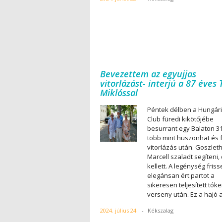
Bevezettem az egyujjas
vitorlázást- interjú a 87 éves 
Miklóssal
Péntek délben a Hungári
Club füredi kikötőjébe
besurrant egy Balaton 3
több mint huszonhat és f
vitorlázás után. Goszlet
Marcell szaladt segíteni
kellett. A legénység friss
elegánsan ért partot a
sikeresen teljesített tóke
verseny után. Ez a hajó 
2024. július 24.
-
Kékszalag