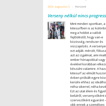
2026. augusztus 5.
-
Horizont
Verseny nélkül nincs progress
Mint minden sportban, a
kitesurfben is az különbö
meg a hobbit a valódi
fejlődéstől, hogy van-e
közösség, rendszer és
visszajelzés. A verseny
ezt adják: mércét, fókusz
azt az izgalmat, ami miat
ember hónapokkal vagy
évekkel korábban elkez
készülni valamire. A haz
kitesurf az elmúlt huszo
évben próbált egyre kö
kerülni ehhez az ideálho
néha sikerrel, néha kev
Ezt az utat élem és figye
belülről, versenyzőként 
szervezőként egyaránt –
cikk ennek a személyes