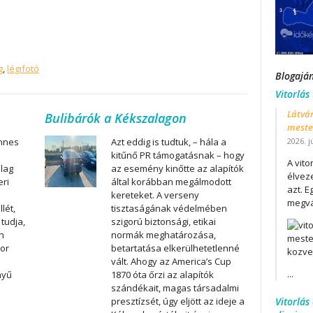
g
,
légifotó
Blogajá
Vitorlás
Látván
Bulibárók a Kékszalagon
mester
2026. j
innes
Azt eddig is tudtuk, – hála a
kitűnő PR támogatásnak – hogy
A vit
alag
az esemény kinőtte az alapítók
élveze
eri
által korábban megálmodott
azt. E
kereteket. A verseny
megvá
lét,
tisztaságának védelmében
 tudja,
szigorú biztonsági, etikai
án
normák meghatározása,
kor
betartatása elkerülhetetlenné
vált. Ahogy az America’s Cup
...
nyű
1870 óta őrzi az alapítók
szándékait, magas társadalmi
Vitorlás
presztízsét, úgy eljött az ideje a