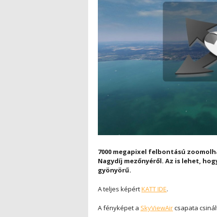
7000 megapixel felbontású zoomolhat
Nagydíj mezőnyéről. Az is lehet, hog
gyönyörű.
A teljes képért
KATT IDE
.
A fényképet a
SkyViewAir
csapata csinál