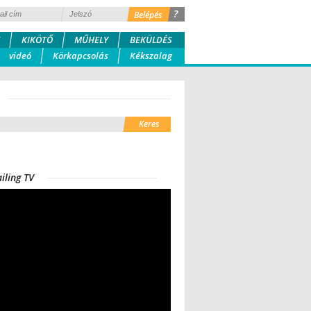
?
KIKÖTŐ
MŰHELY
BEKÜLDÉS
videó
Körkapcsolás
Kékszalag
iling TV