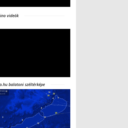
ino videók
p.hu balatoni széltérképe