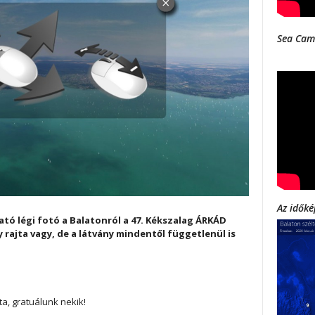
Sea Cam
Az időké
ó légi fotó a Balatonról a 47. Kékszalag ÁRKÁD
y rajta vagy, de a látvány mindentől függetlenül is
ta, gratuálunk nekik!