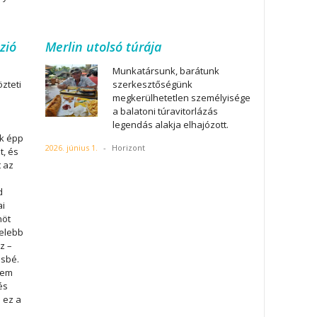
zió
Merlin utolsó túrája
Munkatársunk, barátunk
zteti
szerkesztőségünk
megkerülhetetlen személyisége
a balatoni túravitorlázás
legendás alakja elhajózott.
ek épp
2026. június 1.
-
Horizont
t, és
t az
d
ai
nöt
zelebb
z –
ésbé.
lem
és
 ez a