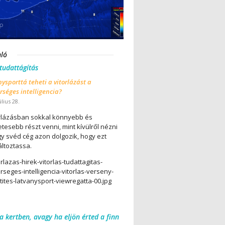
nló
 tudattágítás
ysporttá teheti a vitorlázást a
séges intelligencia?
úlius 28.
orlázásban sokkal könnyebb és
tesebb részt venni, mint kívülről nézni
gy svéd cég azon dolgozik, hogy ezt
ltoztassa.
 a kertben, avagy ha eljön érted a finn