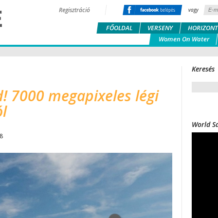
Regisztráció
vagy
FŐOLDAL
VERSENY
HORIZONT
Women On Water
Keresés
! 7000 megapixeles légi
ól
World Sa
28