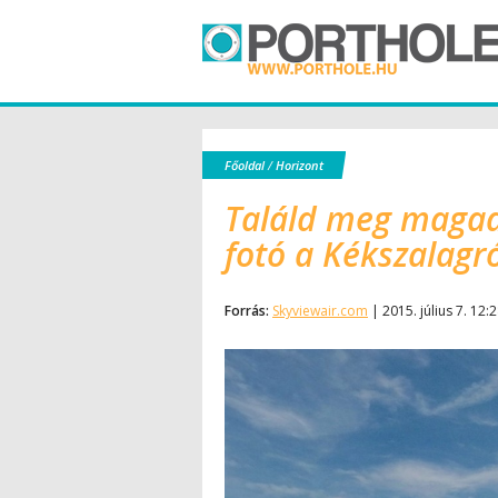
Főoldal
/
Horizont
Találd meg magad
fotó a Kékszalagr
Forrás:
Skyviewair.com
| 2015. július 7. 12: