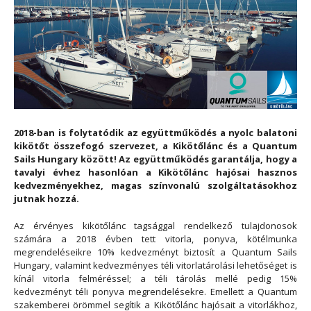
2018-ban is folytatódik az együttműködés a nyolc balatoni
kikötőt összefogó szervezet, a Kikötőlánc és a Quantum
Sails Hungary között! Az együttműködés garantálja, hogy a
tavalyi évhez hasonlóan a Kikötőlánc hajósai hasznos
kedvezményekhez, magas színvonalú szolgáltatásokhoz
jutnak hozzá.
Az érvényes kikötőlánc tagsággal rendelkező tulajdonosok
számára a 2018 évben tett vitorla, ponyva, kötélmunka
megrendeléseikre 10% kedvezményt biztosít a Quantum Sails
Hungary, valamint kedvezményes téli vitorlatárolási lehetőséget is
kínál vitorla felméréssel; a téli tárolás mellé pedig 15%
kedvezményt téli ponyva megrendelésekre. Emellett a Quantum
szakemberei örömmel segítik a Kikötőlánc hajósait a vitorlákhoz,