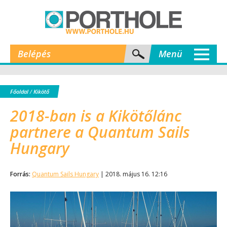
Belépés
Menü
Főoldal
/
Kikötő
2018-ban is a Kikötőlánc
partnere a Quantum Sails
Hungary
Forrás:
Quantum Sails Hungary
| 2018. május 16. 12:16