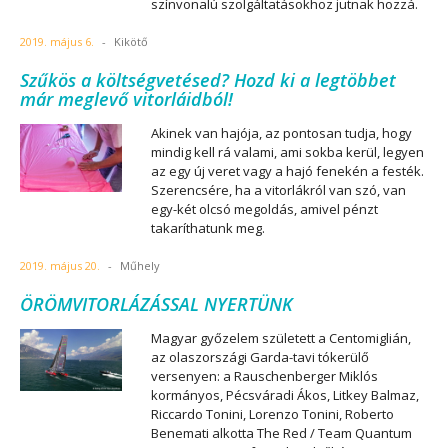
színvonalú szolgáltatásokhoz jutnak hozzá.
2019. május 6.
-
Kikötő
Szűkös a költségvetésed? Hozd ki a legtöbbet
már meglevő vitorláidból!
Akinek van hajója, az pontosan tudja, hogy
mindig kell rá valami, ami sokba kerül, legyen
az egy új veret vagy a hajó fenekén a festék.
Szerencsére, ha a vitorlákról van szó, van
egy-két olcsó megoldás, amivel pénzt
takaríthatunk meg.
2019. május 20.
-
Műhely
ÖRÖMVITORLÁZÁSSAL NYERTÜNK
Magyar győzelem született a Centomiglián,
az olaszországi Garda-tavi tókerülő
versenyen: a Rauschenberger Miklós
kormányos, Pécsváradi Ákos, Litkey Balmaz,
Riccardo Tonini, Lorenzo Tonini, Roberto
Benemati alkotta The Red / Team Quantum