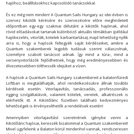
hajóhoz, beállításokhoz kapcsolódó tanácsokkal.
És ez még nem minden! A Quantum Sails Hungary az idei évben is
szervez kikötők kérésére és szervezésére előre meghirdetett
időpontban egy-egy szakmai délutánt a kikötők hajóinak, ahol
rövid előadásokat tartanak különböző aktuális témákban (például
hajókezelés, vitorlák, kötelek karbantartása), majd lehetőség nyílik
arra is, hogy a hajósok feltegyék saját kérdéseiket, amikre a
Quantum szakemberek legjobb tudásuk szerint válaszolnak,
személyre szabott tanácsot adnak. Így mind a túra-, mind a
versenyvitorlázók fejlődhetnek, hogy még eredményesebben és
élvezetesebben tölthessék idejüket a vízen.
A hajósok a Quantum Sails Hungary szakembereit a balatonfüredi
Loftban is megtalálhatják, ahol rendelkezésükre állnak további
kérdéseik esetén. Vitorlajavítás, tanácsadás, professzionális
rigging szolgáltatások, valamint kötelek, veretek, alkatrészek is
elérhetők itt. A Kikötőlánc füzetben található kedvezményes
lehetőségek is érvényesíthetők a rendelések esetén!
Amennyiben vitorlajavítást szeretnének igénybe venni a
Kikötőlánc hajósai, keressék bizalommal a Quantum szakembereit!
Mivel ügyfeleink a Balaton körül mindenhol vannak, rendszeresen