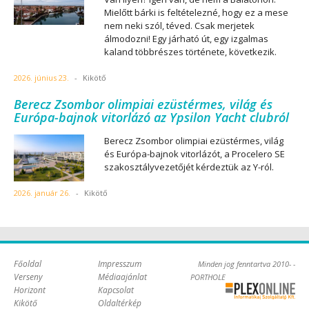
Mielőtt bárki is feltételezné, hogy ez a mese
nem neki szól, téved. Csak merjetek
álmodozni! Egy járható út, egy izgalmas
kaland többrészes története, következik.
2026. június 23.
-
Kikötő
Berecz Zsombor olimpiai ezüstérmes, világ és
Európa-bajnok vitorlázó az Ypsilon Yacht clubról
Berecz Zsombor olimpiai ezüstérmes, világ
és Európa-bajnok vitorlázót, a Procelero SE
szakosztályvezetőjét kérdeztük az Y-ról.
2026. január 26.
-
Kikötő
Főoldal
Impresszum
Minden jog fenntartva 2010- -
Verseny
Médiaajánlat
PORTHOLE
Horizont
Kapcsolat
Online Kft. -
Kikötő
Oldaltérkép