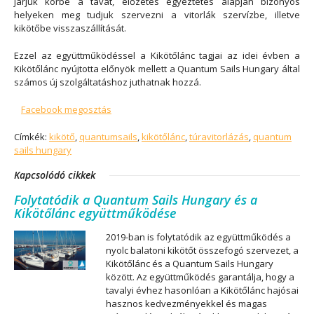
járjuk körbe a tavat, előzetes egyeztetés alapján bizonyos
helyeken meg tudjuk szervezni a vitorlák szervízbe, illetve
kikötőbe visszaszállítását.
Ezzel az együttműködéssel a Kikötőlánc tagjai az idei évben a
Kikötőlánc nyújtotta előnyök mellett a Quantum Sails Hungary által
számos új szolgáltatáshoz juthatnak hozzá.
Facebook megosztás
Címkék:
kikötő
,
quantumsails
,
kikötőlánc
,
túravitorlázás
,
quantum
sails hungary
Kapcsolódó cikkek
Folytatódik a Quantum Sails Hungary és a
Kikötőlánc együttműködése
2019-ban is folytatódik az együttműködés a
nyolc balatoni kikötőt összefogó szervezet, a
Kikötőlánc és a Quantum Sails Hungary
között. Az együttműködés garantálja, hogy a
tavalyi évhez hasonlóan a Kikötőlánc hajósai
hasznos kedvezményekkel és magas