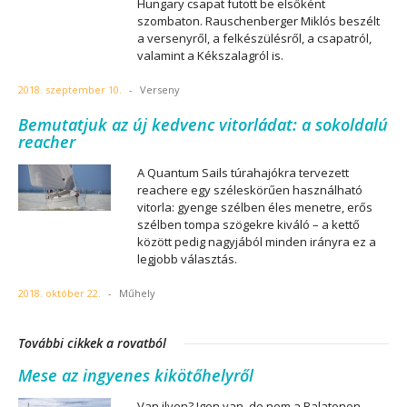
Hungary csapat futott be elsőként
szombaton. Rauschenberger Miklós beszélt
a versenyről, a felkészülésről, a csapatról,
valamint a Kékszalagról is.
2018. szeptember 10.
-
Verseny
Bemutatjuk az új kedvenc vitorládat: a sokoldalú
reacher
A Quantum Sails túrahajókra tervezett
reachere egy széleskörűen használható
vitorla: gyenge szélben éles menetre, erős
szélben tompa szögekre kiváló – a kettő
között pedig nagyjából minden irányra ez a
legjobb választás.
2018. október 22.
-
Műhely
További cikkek a rovatból
Mese az ingyenes kikötőhelyről
Van ilyen? Igen van, de nem a Balatonon.