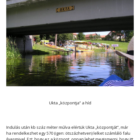
Ukta „központja” a híd
Indulás után kb száz méter múlva elértük Ukta „központját”, már
ha rendelkezhet egy 570 (igen: ötszázhetven) lelket számláló falu
ilyesmivel. Ezt, hogy ez a központ, onnan lehet megismerni, hogy itt