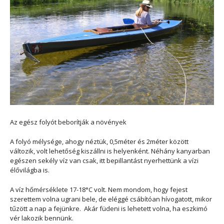
Az egész folyót beborítják a növények
A folyó mélysége, ahogy néztük, 0,5méter és 2méter között
változik, volt lehetőség kiszállni is helyenként. Néhány kanyarban
egészen sekély víz van csak, itt bepillantást nyerhettünk a vízi
élővilágba is.
A víz hőmérséklete 17-18°C volt. Nem mondom, hogy fejest
szerettem volna ugrani bele, de eléggé csábítóan hívogatott, mikor
tűzött a nap a fejünkre.
Akár füdeni is lehetett volna, ha eszkimó
vér lakozik bennünk.