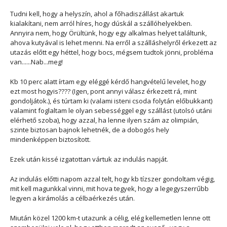
Tudni kell, hogy a helyszín, ahol a főhadiszállást akartuk
kialakítani, nem arról híres, hogy dúskál a szállóhelyekben.
Annyira nem, hogy Örültünk, hogy egy alkalmas helyet találtunk,
ahova kutyával is lehet menni. Na erről a szálláshelyről érkezett az
utazás előtt egy héttel, hogy bocs, mégsem tudtok jönni, probléma
van......Nab...meg!
Kb 10 perc alatt írtam egy eléggé kérdő hangvételű levelet, hogy
ezt most hogyis???? (Igen, pont annyi válasz érkezett rá, mint
gondoljátok.), és túrtam ki (valami isteni csoda folytán előbukkant)
valamint foglaltam le olyan sebességgel egy szállást (utolsó utáni
elérhető szoba), hogy azzal, ha lenne ilyen szám az olimpián,
szinte biztosan bajnok lehetnék, de a dobogós hely
mindenképpen biztosított.
Ezek után kissé izgatottan vártuk az indulás napját.
Az indulás előtti napom azzal telt, hogy kb tízszer gondoltam végig,
mit kell magunkkal vinni, mit hova tegyek, hogy a legegyszerrűbb
legyen a kirámolás a célbaérkezés után.
Miután közel 1200 km-t utazunk a célig, elég kellemetlen lenne ott