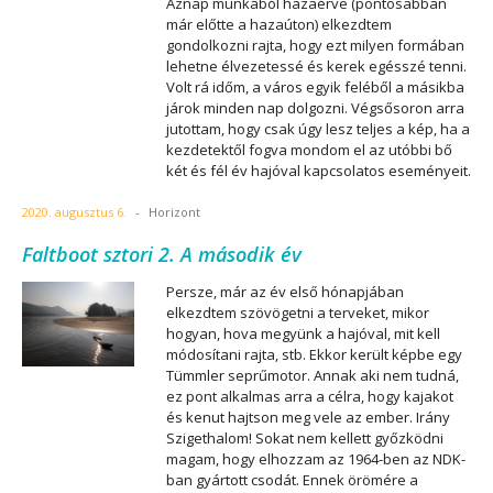
Aznap munkából hazaérve (pontosabban
már előtte a hazaúton) elkezdtem
gondolkozni rajta, hogy ezt milyen formában
lehetne élvezetessé és kerek egésszé tenni.
Volt rá időm, a város egyik feléből a másikba
járok minden nap dolgozni. Végsősoron arra
jutottam, hogy csak úgy lesz teljes a kép, ha a
kezdetektől fogva mondom el az utóbbi bő
két és fél év hajóval kapcsolatos eseményeit.
2020. augusztus 6.
-
Horizont
Faltboot sztori 2. A második év
Persze, már az év első hónapjában
elkezdtem szövögetni a terveket, mikor
hogyan, hova megyünk a hajóval, mit kell
módosítani rajta, stb. Ekkor került képbe egy
Tümmler seprűmotor. Annak aki nem tudná,
ez pont alkalmas arra a célra, hogy kajakot
és kenut hajtson meg vele az ember. Irány
Szigethalom! Sokat nem kellett győzködni
magam, hogy elhozzam az 1964-ben az NDK-
ban gyártott csodát. Ennek örömére a