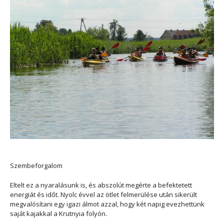
Szembeforgalom
Eltelt ez a nyaralásunk is, és abszolút megérte a befektetett
energiát és időt. Nyolc évvel az ötlet felmerülése után sikerült
megvalósítani egy igazi álmot azzal, hogy két napig evezhettünk
saját kajakkal a Krutnyia folyón.