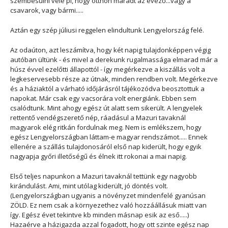
szembesülni vele pl, hogy otthon maradt az evező...vagy a
csavarok, vagy bármi.....
Aztán egy szép júliusi reggelen elindultunk Lengyelország felé.
Az odaúton, azt leszámítva, hogy két napig tulajdonképpen végig
autóban ültünk - és mivel a derekunk rugalmassága elmarad már a
húsz évvel ezelőtti állapottól - így megérkezve a kiszállás volt a
legkeservesebb része az útnak, minden rendben volt. Megérkezve
és a háziaktól a várható időjárásról tájékozódva beosztottuk a
napokat. Már csak egy vacsorára volt energiánk. Ebben sem
csalódtunk. Mint ahogy egész út alatt sem sikerült. A lengyelek
rettentő vendégszerető nép, ráadásul a Mazuri tavaknál
magyarok elég ritkán fordulnak meg. Nem is emlékszem, hogy
egész Lengyelországban láttam-e magyar rendszámot..... Ennek
ellenére a szállás tulajdonosáról első nap kiderült, hogy egyik
nagyapja győri illetőségű és élnek itt rokonai a mai napig.
Első teljes napunkon a Mazuri tavaknál tettünk egy nagyobb
kirándulást. Ami, mint utólag kiderült, jó döntés volt.
(Lengyelországban ugyanis a növényzet mindenfelé gyanúsan
ZÖLD. Ez nem csak a környezethez való hozzáállásuk miatt van
így. Egész évet tekintve kb minden másnap esik az eső.....)
Hazaérve a házigazda azzal fogadott, hogy ott szinte egész nap