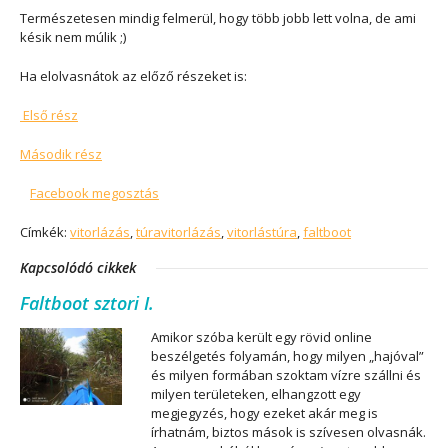
Természetesen mindig felmerül, hogy több jobb lett volna, de ami
késik nem múlik ;)
Ha elolvasnátok az előző részeket is:
Első rész
Második rész
Facebook megosztás
Címkék:
vitorlázás
,
túravitorlázás
,
vitorlástúra
,
faltboot
Kapcsolódó cikkek
Faltboot sztori I.
Amikor szóba került egy rövid online
beszélgetés folyamán, hogy milyen „hajóval”
és milyen formában szoktam vízre szállni és
milyen területeken, elhangzott egy
megjegyzés, hogy ezeket akár meg is
írhatnám, biztos mások is szívesen olvasnák.