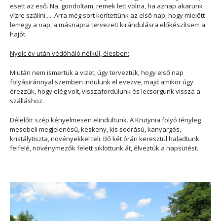
esett az eső. Na, gondoltam, remek lett volna, ha aznap akarunk
vízre szállni..... Arra még sort kerítettünk az első nap, hogy mielőtt
lemegy a nap, a másnapra tervezett kirándulásra előkészítsem a
hajót.
Nyolc év után védőháló nélkül, élesben:
Miután nem ismertük a vizet, úgy terveztük, hogy első nap
folyásiránnyal szemben indulunk el evezve, majd amikor úgy
érezzük, hogy elég volt, visszafordulunk és lecsorgunk vissza a
szálláshoz.
Délelőtt szép kényelmesen elindultunk. A Krutynia folyó tényleg
mesebeli megjelenésű, keskeny, kis sodrású, kanyargós,
kristálytiszta, növényekkel teli. Bő két órán keresztül haladtunk
felfelé, növénymezők felett siklottunk át, élveztük a napsütést.