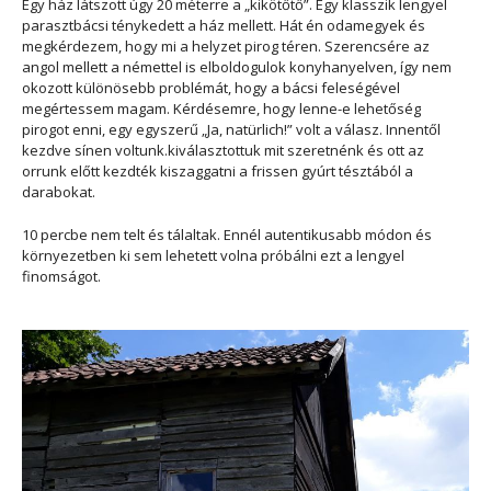
Egy ház látszott úgy 20 méterre a „kikötőtő”. Egy klasszik lengyel
parasztbácsi ténykedett a ház mellett. Hát én odamegyek és
megkérdezem, hogy mi a helyzet pirog téren. Szerencsére az
angol mellett a némettel is elboldogulok konyhanyelven, így nem
okozott különösebb problémát, hogy a bácsi feleségével
megértessem magam. Kérdésemre, hogy lenne-e lehetőség
pirogot enni, egy egyszerű „Ja, natürlich!” volt a válasz. Innentől
kezdve sínen voltunk.kiválasztottuk mit szeretnénk és ott az
orrunk előtt kezdték kiszaggatni a frissen gyúrt tésztából a
darabokat.
10 percbe nem telt és tálaltak. Ennél autentikusabb módon és
környezetben ki sem lehetett volna próbálni ezt a lengyel
finomságot.