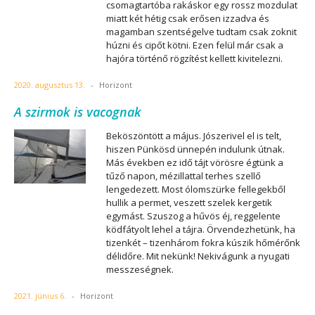
csomagtartóba rakáskor egy rossz mozdulat
miatt két hétig csak erősen izzadva és
magamban szentségelve tudtam csak zoknit
húzni és cipőt kötni. Ezen felül már csak a
hajóra történő rögzítést kellett kivitelezni.
2020. augusztus 13.
-
Horizont
A szirmok is vacognak
Beköszöntött a május. Jószerivel el is telt,
hiszen Pünkösd ünnepén indulunk útnak.
Más években ez idő tájt vörösre égtünk a
tűző napon, mézillattal terhes szellő
lengedezett. Most ólomszürke fellegekből
hullik a permet, veszett szelek kergetik
egymást. Szuszog a hűvös éj, reggelente
ködfátyolt lehel a tájra. Örvendezhetünk, ha
tizenkét – tizenhárom fokra kúszik hőmérőnk
délidőre. Mit nekünk! Nekivágunk a nyugati
messzeségnek.
2021. június 6.
-
Horizont