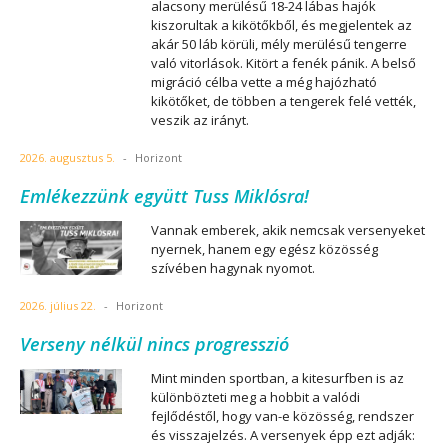
alacsony merülésű 18-24 lábas hajók
kiszorultak a kikötőkből, és megjelentek az
akár 50 láb körüli, mély merülésű tengerre
való vitorlások. Kitört a fenék pánik. A belső
migráció célba vette a még hajózható
kikötőket, de többen a tengerek felé vették,
veszik az irányt.
2026. augusztus 5.
-
Horizont
Emlékezzünk együtt Tuss Miklósra!
Vannak emberek, akik nemcsak versenyeket
nyernek, hanem egy egész közösség
szívében hagynak nyomot.
2026. július 22.
-
Horizont
Verseny nélkül nincs progresszió
Mint minden sportban, a kitesurfben is az
különbözteti meg a hobbit a valódi
fejlődéstől, hogy van-e közösség, rendszer
és visszajelzés. A versenyek épp ezt adják: