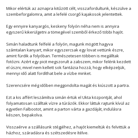
Mikor elértük az aznapra kitűzött célt, visszafordultunk, készülve a
szembeforgalomra, amit a lefelé csorgő kajakosok jelentettek.
Egy ennyire kanyargós, keskeny folyón néha nem is annyira
egyszerű kikerülgetni a tömegével szemből érkező többi hajót.
Simán haladtunk felfelé a folyón, magunk mögött hagyva
számtalan kanyart, mikor egyszercsak egy lovat vettünk észre,
amint fürdik a folyóban. Természetesen többen is megálltak
fotózni. Azért egy picit megszorult a zabszem, mikor felénk kezdett
el úszni, mivel nem kellett sok fantázia hozzá, hogy elképzeljük,
mennyi idő alatt fordíthat bele a vízbe minket.
Szerencsére még időben meggondolta magát és kiúszott a partra.
Ezt a kis affért leszámítva simán értük el Ukta központját, ahol
folyamatosan szálltak vízre a túrázók. Ekkor láttuk rajtunk kívül az
egyetlen Falbootot, amint a parton várta a gazdáját, indulásra
készen, bepakolva.
Visszaérve a szállásunk stégjéhez, a hajót kiemeltük és felvittük a
házhoz, száradásra és szétszedésre ítélve.