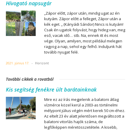
Hívogató napsugár
„Zápor előtt, zápor után, mindig ugat az én
kutyám. Zápor előtt a felleget, Zápor után a
kék eget. „ (Kányádi Sándor) Nincs is kutyám!
Csak én ugatok folyvást, hogy hideg van, meg
eső, vacak idő… stb. Na, ennek itt és most
vége. Olyan, amilyen, most például melegen
ragyog a nap, sehol egy felhő. Induljunk hát
tovább nyugat felé.
2021. június 17.
-
Horizont
További cikkek a rovatból
Kis segítség fenékre ült barátainknak
Mire ez az írás megjelenik a balatoni átlag
vízmérce közel kerül a 2003-as történelmi
mélypont július végén mért kerek 50 cm-éhez.
Az eltelt 23 év alatt jelentősen megváltozott a
balatoni vitorlás hajók száma, de
legfőképpen méretösszetétele. A kisebb,