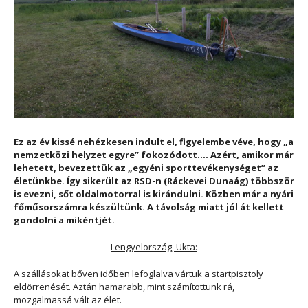
Ez az év kissé nehézkesen indult el, figyelembe véve, hogy „a
nemzetközi helyzet egyre” fokozódott.... Azért, amikor már
lehetett, bevezettük az „egyéni sporttevékenységet” az
életünkbe. Így sikerült az RSD-n (Ráckevei Dunaág) többször
is evezni, sőt oldalmotorral is kirándulni. Közben már a nyári
főműsorszámra készültünk. A távolság miatt jól át kellett
gondolni a mikéntjét.
Lengyelország, Ukta:
A szállásokat bőven időben lefoglalva vártuk a startpisztoly
eldörrenését. Aztán hamarabb, mint számítottunk rá,
mozgalmassá vált az élet.