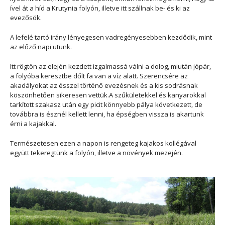
ível át a híd a Krutynia folyón, illetve itt szállnak be- és ki az
evezősök.
A lefelé tartó irány lényegesen vadregényesebben kezdődik, mint
az előző napi utunk.
Itt rögtön az elején kezdett izgalmassá válni a dolog, miután jópár,
a folyóba keresztbe dőlt fa van a víz alatt. Szerencsére az
akadályokat az ésszel történő evezésnek és a kis sodrásnak
köszönhetően sikeresen vettük.A szűkületekkel és kanyarokkal
tarkított szakasz után egy picit könnyebb pálya következett, de
továbbra is észnél kellett lenni, ha épségben vissza is akartunk
érni a kajakkal.
Természetesen ezen a napon is rengeteg kajakos kollégával
együtt tekeregtünk a folyón, illetve a növények mezején.