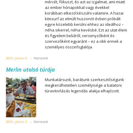
mércét, fókuszt, és azt az izgalmat, ami miatt
az ember hónapokkal vagy évekkel
korábban elkezd készülni valamire. A hazai
kitesurf az elmúlt huszonöt évben próbált
egyre közelebb kerülni ehhez az ideálhoz –
néha sikerrel, néha kevésbé. Ezt az utat élem
és figyelem belülről, versenyzőként és
szervezőként egyaránt – ez a cikk ennek a
személyes összefoglalója.
2026. június 9.
-
Horizont
Merlin utolsó túrája
Munkatársunk, barátunk szerkesztőségünk
megkerülhetetlen személyisége a balatoni
túravitorlázás legendás alakja elhajózott.
2026. június 1.
-
Horizont