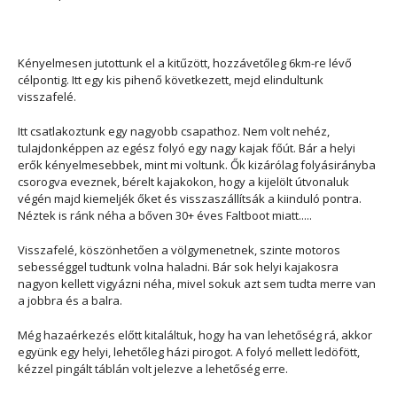
Kényelmesen jutottunk el a kitűzött, hozzávetőleg 6km-re lévő
célpontig. Itt egy kis pihenő következett, mejd elindultunk
visszafelé.
Itt csatlakoztunk egy nagyobb csapathoz. Nem volt nehéz,
tulajdonképpen az egész folyó egy nagy kajak főút. Bár a helyi
erők kényelmesebbek, mint mi voltunk. Ők kizárólag folyásirányba
csorogva eveznek, bérelt kajakokon, hogy a kijelölt útvonaluk
végén majd kiemeljék őket és visszaszállítsák a kiinduló pontra.
Néztek is ránk néha a bőven 30+ éves Faltboot miatt.....
Visszafelé, köszönhetően a völgymenetnek, szinte motoros
sebességgel tudtunk volna haladni. Bár sok helyi kajakosra
nagyon kellett vigyázni néha, mivel sokuk azt sem tudta merre van
a jobbra és a balra.
Még hazaérkezés előtt kitaláltuk, hogy ha van lehetőség rá, akkor
együnk egy helyi, lehetőleg házi pirogot. A folyó mellett ledöfött,
kézzel pingált táblán volt jelezve a lehetőség erre.