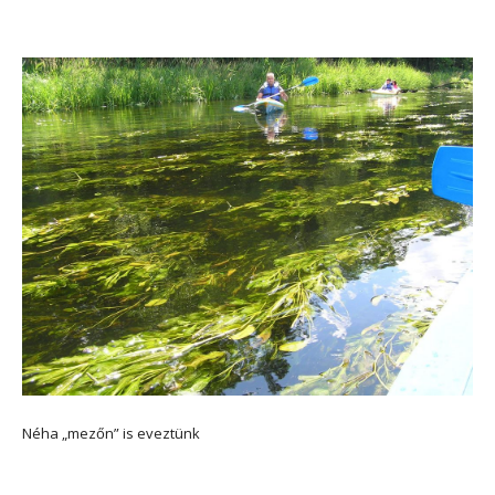
Néha „mezőn” is eveztünk