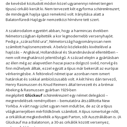
de kevésbé köztudott módon közel ugyanennyi német tengeri
típusú cirkáló került ki. Nem tervezett két egyforma
schärenkreuzert
,
de mindegyik hajója igazi remekmű volt. Irányítása alatt a
Balatonfüredi Hajógyár nemzetközi hírnévre tett szert.
A szakirodalom egyetért abban, hogy a harmincas években
Németországban építették a kor legmodernebb versenyhajóit.
Pedig a „szárazföld ura”, Németország hagyományosan nem
számított hajósnemzetnek. A belvízi közlekedés kivételével a
hajózás – Angliával, Hollandiával és Skandináviával ellentétben –
nem volt meghatározó jelentőségű. A század elején a gyártásban
az élen még az alapvetően hazai piacra dolgozó svéd, norvég és
finn műhelyek álltak, ezzel együtt a típus már bekerült az európai
vérkeringésbe. A feltörekvő német ipar azonban nem ismert
határokat és sokkal ambíciózusabb volt. A két híres dán tervező,
Henry Rasmussen és Knud Reimers által tervezett és a brémai
Abeking & Rasmussen gyárban 1929-ben
megépített
Glückauf
schärenkreuzert
egy német delegáció –
megrendelések reményében – bemutatóra átszállította New
Yorkba. A várt nagy üzlet ugyan nem indult be, de az út a típus
világkarrierjében mérföldkőnek számított. A típus ismertsége nőtt,
a cirkálókat megkedvelték a Nyugati Parton, sőt Ausztráliában is. (A
Glückauf ma a Balatonon, a 30-as cirkálók között versenyez,