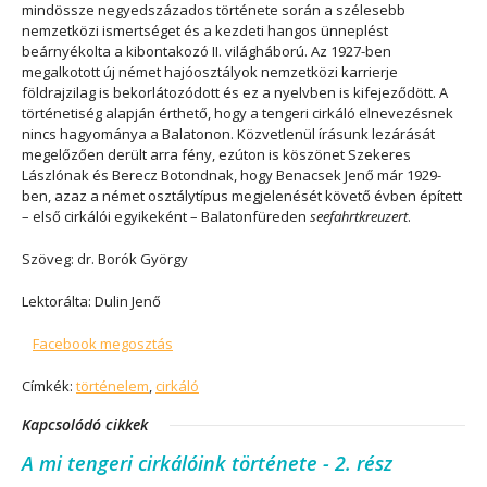
mindössze negyedszázados története során a szélesebb
nemzetközi ismertséget és a kezdeti hangos ünneplést
beárnyékolta a kibontakozó II. világháború. Az 1927-ben
megalkotott új német hajóosztályok nemzetközi karrierje
földrajzilag is bekorlátozódott és ez a nyelvben is kifejeződött. A
történetiség alapján érthető, hogy a tengeri cirkáló elnevezésnek
nincs hagyománya a Balatonon. Közvetlenül írásunk lezárását
megelőzően derült arra fény, ezúton is köszönet Szekeres
Lászlónak és Berecz Botondnak, hogy Benacsek Jenő már 1929-
ben, azaz a német osztálytípus megjelenését követő évben épített
– első cirkálói egyikeként – Balatonfüreden
seefahrtkreuzert
.
Szöveg: dr. Borók György
Lektorálta: Dulin Jenő
Facebook megosztás
Címkék:
történelem
,
cirkáló
Kapcsolódó cikkek
A mi tengeri cirkálóink története - 2. rész