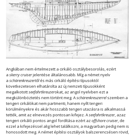
Angliában nem értelmezett a cirkáló osztálybesorolás, ezért
a
skerry cruiser
jelentése általánosabb. Míg a német nyelv
a
schärenkreuzertől
és más cirkáló építési típusoktól
következetesen elhatárolta az új nemzeti típusokként
megalkotott
seefahrtkreuzer
okat, az angol nyelvben ezt a
megkülönböztetés nem történt meg. A
schärenkreuzerrel
szemben a
tengeri cirkálókat nem partmenti, hanem nyílt tengeri
körülményekre és akár hosszabb tengeri utazásra is alkalmassá
tették, amit az elnevezés pontosan kifejez. A
seefahrtkreuzer
, azaz
tengeri cirkáló pontos angol fordítása ezért az
offshore cruiser
, de
ezzel a kifejezéssel alig lehet találkozni, a magyarban pedig nem is
honosodott meg. A német építési osztályok balszerencsésen rövid,