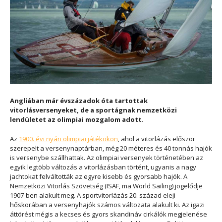
Angliában már évszázadok óta tartottak
vitorlásversenyeket, de a sportágnak nemzetközi
lendületet az olimpiai mozgalom adott.
Az
1900. évi nyári olimpiai játékokon
, ahol a vitorlázás először
szerepelt a versenynaptárban, még 20 méteres és 40 tonnás hajók
is versenybe szállhattak. Az olimpiai versenyek történetében az
egyik legtöbb változás a vitorlázásban történt, ugyanis a nagy
jachtokat felváltották az egyre kisebb és gyorsabb hajók. A
Nemzetközi Vitorlás Szövetség (ISAF, ma World Sailing) jogelődje
1907-ben alakult meg. A sportvitorlázás 20. század eleji
hőskorában a versenyhajók számos változata alakult ki. Az igazi
áttörést mégis a kecses és gyors skandináv cirkálók megjelenése