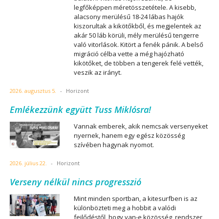
legfőképpen méretösszetétele. A kisebb,
alacsony merülésű 18-24 lábas hajók
kiszorultak a kikötőkből, és megjelentek az
akár 50 láb körüli, mély merülésű tengerre
való vitorlások. Kitört a fenék pánik. A belső
migráció célba vette a még hajózható
kikötőket, de többen a tengerek felé vették,
veszik az irányt.
2026. augusztus 5.
-
Horizont
Emlékezzünk együtt Tuss Miklósra!
Vannak emberek, akik nemcsak versenyeket
nyernek, hanem egy egész közösség
szívében hagynak nyomot.
2026. július 22.
-
Horizont
Verseny nélkül nincs progresszió
Mint minden sportban, a kitesurfben is az
különbözteti meg a hobbit a valódi
fejlődéstől, hogy van-e közösség, rendszer