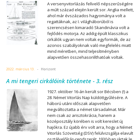
A versenyvitorlázás felívelő népszerűségére
a múlt század elején került sor. Anglia mellett,
ahol már évszázados hagyománya volt a
regattáknak, az I. világháborúból is
szerencsésen kimaradó Skandinávia volt a
fejlődés motorja. Az addig épült klasszikus
cirkálók ugyan nem voltak egyformák, de az
azonos szabályoknak való megfelelés miatt
mind méretben, mind teljesítményben
alapvetően összehasonlíthatóak voltak.
2022. március 13.
-
Horizont
A mi tengeri cirkálóink története - 3. rész
1927. október 16-án került sor Bécsben (!) a
28. Német Vitorlás Nap küldöttgyűlésére. A
háború utáni időszak alapvetően
megváltoztatta a német társadalmat. Már
nem csak az arisztokrácia, hanem a
középosztály körében is volt kereslet új
hajókra. Ez újabb érv volt arra, hogy a Német
Vitorlás Szövetség (DSV) felülvizsgálja elavult
osztályelőírás-rendszerét. 1930-ban jártak le