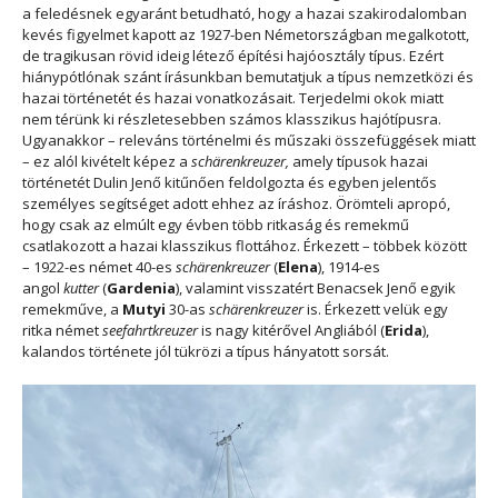
a feledésnek egyaránt betudható, hogy a hazai szakirodalomban
kevés figyelmet kapott az 1927-ben Németországban megalkotott,
de tragikusan rövid ideig létező építési hajóosztály típus. Ezért
hiánypótlónak szánt írásunkban bemutatjuk a típus nemzetközi és
hazai történetét és hazai vonatkozásait. Terjedelmi okok miatt
nem térünk ki részletesebben számos klasszikus hajótípusra.
Ugyanakkor – releváns történelmi és műszaki összefüggések miatt
– ez alól kivételt képez a
schärenkreuzer,
amely típusok hazai
történetét Dulin Jenő kitűnően feldolgozta és egyben jelentős
személyes segítséget adott ehhez az íráshoz. Örömteli apropó,
hogy csak az elmúlt egy évben több ritkaság és remekmű
csatlakozott a hazai klasszikus flottához. Érkezett – többek között
– 1922-es német 40-es
schärenkreuzer
(
Elena
), 1914-es
angol
kutter
(
Gardenia
), valamint visszatért Benacsek Jenő egyik
remekműve, a
Mutyi
30-as
schärenkreuzer
is. Érkezett velük egy
ritka német
seefahrtkreuzer
is nagy kitérővel Angliából (
Erida
),
kalandos története jól tükrözi a típus hányatott sorsát.