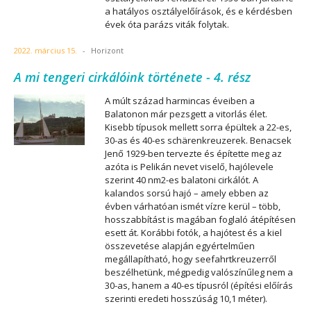
a hatályos osztályelőírások, és e kérdésben
évek óta parázs viták folytak.
2022. március 15.
-
Horizont
A mi tengeri cirkálóink története - 4. rész
A múlt század harmincas éveiben a
Balatonon már pezsgett a vitorlás élet.
Kisebb típusok mellett sorra épültek a 22-es,
30-as és 40-es schärenkreuzerek. Benacsek
Jenő 1929-ben tervezte és építette meg az
azóta is Pelikán nevet viselő, hajólevele
szerint 40 nm2-es balatoni cirkálót. A
kalandos sorsú hajó – amely ebben az
évben várhatóan ismét vízre kerül – több,
hosszabbítást is magában foglaló átépítésen
esett át. Korábbi fotók, a hajótest és a kiel
összevetése alapján egyértelműen
megállapítható, hogy seefahrtkreuzerről
beszélhetünk, mégpedig valószínűleg nem a
30-as, hanem a 40-es típusról (építési előírás
szerinti eredeti hosszúság 10,1 méter).