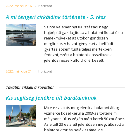
2022. március 16.
-
Horizont
A mi tengeri cirkálóink története - 5. rész
Szinte valamennyi XX. századi nagy
hajóépítő gazdagította a balatoni flottát és a
remekműveket az utókor gondosan
megőrizte. A hazai igényeket a belföldi
gyártás sosem tudta teljes mértékben
fedezni, ezért a balatoni klasszikusok
jelentős része külföldről érkezett.
2022. március 21.
-
Horizont
További cikkek a rovatból
Kis segítség fenékre ült barátainknak
Mire ez az írás megjelenik a balatoni átlag
vízmérce közel kerül a 2003-as történelmi
mélypont július végén mért kerek 50 cm-éhez.
Az eltelt 23 év alatt jelentősen megváltozott a
balatoni vitorlás hajók száma, de