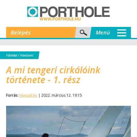
Belépés
Menü
Főoldal
/
Horizont
A mi tengeri cirkálóink
története - 1. rész
Forrás:
Hunsail.hu
| 2022. március 12. 19:15