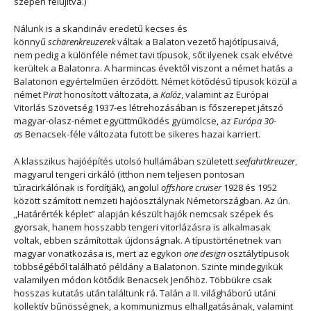
szépen felújítva.)
Nálunk is a skandináv eredetű kecses és
könnyű
schärenkreuzerek
váltak a Balaton vezető hajótípusaivá,
nem pedig a különféle német tavi típusok, sőt ilyenek csak elvétve
kerültek a Balatonra. A harmincas évektől viszont a német hatás a
Balatonon egyértelműen érződött. Német kötődésű típusok közül a
német P
irat
honosított változata, a
Kalóz
, valamint az Európai
Vitorlás Szövetség 1937-es létrehozásában is főszerepet játszó
magyar-olasz-német együttműködés gyümölcse, az
Európa 30-
as
Benacsek-féle változata futott be sikeres hazai karriert.
A klasszikus hajóépítés utolsó hullámában született
seefahrtkreuzer
,
magyarul tengeri cirkáló (itthon nem teljesen pontosan
túracirkálónak is fordítják), angolul
offshore cruiser
1928 és 1952
között számított nemzeti hajóosztálynak Németországban. Az ún.
„Határérték képlet” alapján készült hajók nemcsak szépek és
gyorsak, hanem hosszabb tengeri vitorlázásra is alkalmasak
voltak, ebben számítottak újdonságnak. A típustörténetnek van
magyar vonatkozása is, mert az egykori
one design
osztálytípusok
többségéből található példány a Balatonon. Szinte mindegyikük
valamilyen módon kötődik Benacsek Jenőhöz. Többükre csak
hosszas kutatás után találtunk rá. Talán a II. világháború utáni
kollektív bűnösségnek, a kommunizmus elhallgatásának, valamint