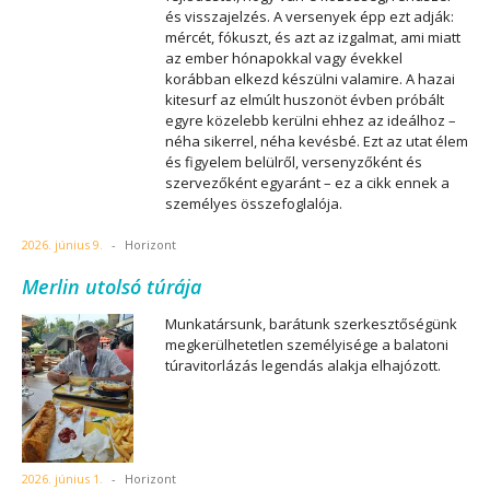
és visszajelzés. A versenyek épp ezt adják:
mércét, fókuszt, és azt az izgalmat, ami miatt
az ember hónapokkal vagy évekkel
korábban elkezd készülni valamire. A hazai
kitesurf az elmúlt huszonöt évben próbált
egyre közelebb kerülni ehhez az ideálhoz –
néha sikerrel, néha kevésbé. Ezt az utat élem
és figyelem belülről, versenyzőként és
szervezőként egyaránt – ez a cikk ennek a
személyes összefoglalója.
2026. június 9.
-
Horizont
Merlin utolsó túrája
Munkatársunk, barátunk szerkesztőségünk
megkerülhetetlen személyisége a balatoni
túravitorlázás legendás alakja elhajózott.
2026. június 1.
-
Horizont