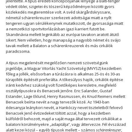
jelentette. A típus eredeti koncepciójának lényege a Balti-tenger
védett öblei, szigetei és tószerű képződményei közötti gyors
közlekedés megteremtése volt. A svéd skärgårdskryssare,
németül schärenkreuzer szerkezeti adottságai miatt a nyílt
tengeren ugyan sérülékenynek mutatkozott, de gyorsasága miatt
a nemzetközi sportvitorlázásban igazi karriert futott be.
Skandinávia mellett leginkább az európai tavakon aratott átütő
sikert. Nem véletlen, hogy manapság a nagyobb német és svájci
tavak mellett a Balaton a schärenkreuzerek és más cirkálók
paradicsoma.
A típus megjelenését megelőzően nemzeti szövetségünk
jogelődje, a Magyar Vitorlás Yacht Szövetség (MVYSZ) kezdetben
főleg a jollék, elsősorban a túrázásra is alkalmas 25-ös és 30-as
túrajollék építését preferálta. A tőkesúlyos hajók, cirkálók építése
iránti kedvhez szükség volt fizetőképes keresletre, megfelelő
osztálytípusokra és Benacsek Jenőre. Eric Salander, Gustaf
Estander, Lage Eklund, Henry Rasmussen, és Knud Reimers mellett
Benacsek beírta nevét a nagy tervezők közé. Az 1943-ban
édesanyja leánykori nevét, a Hankóczy nevet tiszteletből felvevő
Benacsek Jenő évtizedeket töltött azzal, hogy a kezdetben
külföldről behozott, majd a saját maga által tervezett cirkálókat a
balatoni körülményekre „adaptálja”, vagy áttervezze. Fél évszázad
alatt kezei közül – egyéb típusok mellett – számos
schärenkreuzer
,