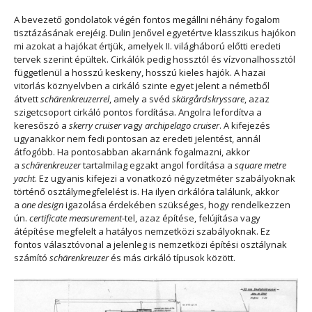
A bevezető gondolatok végén fontos megállni néhány fogalom
tisztázásának erejéig. Dulin Jenővel egyetértve klasszikus hajókon
mi azokat a hajókat értjük, amelyek II. világháború előtti eredeti
tervek szerint épültek. Cirkálók pedig hossztól és vízvonalhossztól
függetlenül a hosszú keskeny, hosszú kieles hajók. A hazai
vitorlás köznyelvben a cirkáló szinte egyet jelent a németből
átvett
schärenkreuzerrel
, amely a svéd
skärgårdskryssare
, azaz
szigetcsoport cirkáló pontos fordítása. Angolra lefordítva a
keresőszó a
skerry cruiser v
agy
archipelago cruiser
. A kifejezés
ugyanakkor nem fedi pontosan az eredeti jelentést, annál
átfogóbb. Ha pontosabban akarnánk fogalmazni, akkor
a
schärenkreuzer
tartalmilag egzakt angol fordítása a
square metre
yacht
. Ez ugyanis kifejezi a vonatkozó négyzetméter szabályoknak
történő osztálymegfelelést is. Ha ilyen cirkálóra találunk, akkor
a
one design
igazolása érdekében szükséges, hogy rendelkezzen
ún.
certificate measurement
-tel, azaz építése, felújítása vagy
átépítése megfelelt a hatályos nemzetközi szabályoknak. Ez
fontos választóvonal a jelenleg is nemzetközi építési osztálynak
számító
schärenkreuzer
és más cirkáló típusok között.