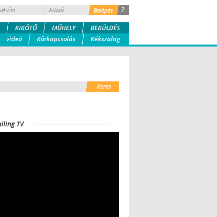
?
KIKÖTŐ
MŰHELY
BEKÜLDÉS
videó
Körkapcsolás
Kékszalag
iling TV