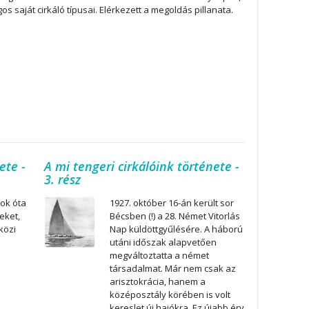
s saját cirkáló típusai. Elérkezett a megoldás pillanata.
ete -
A mi tengeri cirkálóink története -
3. rész
ok óta
1927. október 16-án került sor
eket,
Bécsben (!) a 28. Német Vitorlás
közi
Nap küldöttgyűlésére. A háború
utáni időszak alapvetően
megváltoztatta a német
társadalmat. Már nem csak az
arisztokrácia, hanem a
középosztály körében is volt
kereslet új hajókra. Ez újabb érv