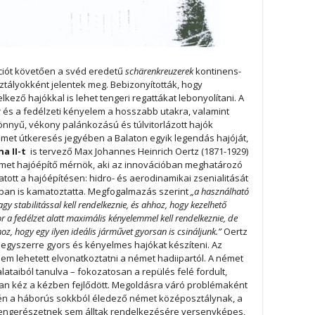
ciót követően a svéd eredetű
schärenkreuzerek
kontinens-
ályokként jelentek meg. Bebizonyították, hogy
kező hajókkal is lehet tengeri regattákat lebonyolítani. A
r és a fedélzeti kényelem a hosszabb utakra, valamint
nnyű, vékony palánkozású és túlvitorlázott hajók
met útkeresés jegyében a Balaton egyik legendás hajóját,
a II-t
is tervező Max Johannes Heinrich Oertz (1871-1929)
német hajóépítő mérnök, aki az innovációban meghatározó
tott a hajóépítésen: hidro- és aerodinamikai zsenialitását
ban is kamatoztatta. Megfogalmazás szerint
„a használható
gy stabilitással kell rendelkeznie, és ahhoz, hogy kezelhető
or a fedélzet alatt maximális kényelemmel kell rendelkeznie, de
oz, hogy egy ilyen ideális járművet gyorsan is csináljunk.”
Oertz
 egyszerre gyors és kényelmes hajókat készíteni. Az
m lehetett elvonatkoztatni a német hadiipartól. A német
lataiból tanulva – fokozatosan a repülés felé fordult,
an kéz a kézben fejlődött. Megoldásra váró problémaként
pén a háborús sokkból éledező német középosztálynak, a
tengerészetnek sem álltak rendelkezésére versenyképes,