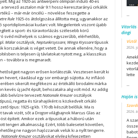
nyelt. Míg az 1920-as antwerpeni olimpián induló 40-es
, a tervező asztalon már 9:1 hossz-keresztarányú cirkálók
értékű – már-már öncélú – növelése feszegette a
...
tre Rule
1925-ös átdolgozása állította meg, ugyanakkor az
jó sportdiplomáciai kudarc volt. Megjelentek viszont újabb
Vitorlás
ített a sport- és túravitorlázás szélesebb körű
dingi
áró svéd műhelyek is számos egyszerűbb, elérhetőbb,
Víztől
pl.
M
älar
osztályok
, Neptunkrsyssare, Winga Kryssare
típusok
2026. j
hajók korszakának is véget vetett. De annak ellenére, hogy a
ésben is teljesen új távlatokat nyitott meg, a klasszikus
Amekk
en – továbbra is megmaradt.
kezdet
vitor
hetőségeit nagyon erősen korlátozták. Vesztesen került ki
lette
n hevert, ráadásul egy sor embargó sújtotta. Az infláció
erében sikerült megfékezni az értékálló birodalmi márka
...
kevés új jacht épült, behozatalra alig volt mód. Az addig
kább belvízre tervezett
Nationale Kreuzer
osztályok
Hajón is
típusú, regatta és túrahajóként is közkedvelt cirkáló
Szard
zető típus: 1925-ig kb. 170 db készült belőlük. Ma is
2026. áp
 tavak vizét, sőt a D
ragon
világbajnok Marcus Glas az
öst épített. Amikor ezek a típusokat a háború után
A szar
ozott tengeri alkalmasság. Ezért, több balesetet követően,
összet
ehetőleg ne nagyon hajózzanak velük ki a nyílt tengerre.
babot
s
Nationale Kreuzer
osztályokat elvileg kifejezetten
finom.