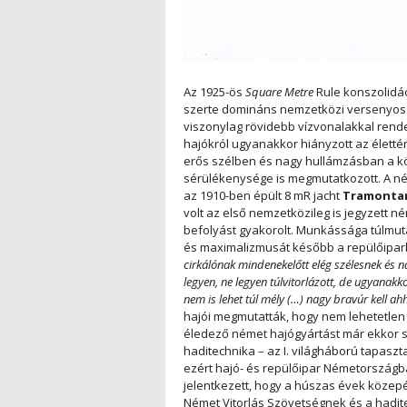
Az 1925-ös
Square Metre
Rule konszolidá
szerte domináns nemzetközi versenyoszt
viszonylag rövidebb vízvonalakkal rendel
hajókról ugyanakkor hiányzott az életté
erős szélben és nagy hullámzásban a kö
sérülékenysége is megmutatkozott. A né
az 1910-ben épült 8 mR jacht
Tramontan
volt az első nemzetközileg is jegyzett 
befolyást gyakorolt. Munkássága túlmuta
és maximalizmusát később a repülőipar
cirkálónak mindenekelőtt elég szélesnek és na
legyen, ne legyen túlvitorlázott, de ugyanakk
nem is lehet túl mély (…) nagy bravúr kell ahh
hajói megmutatták, hogy nem lehetetlen
éledező német hajógyártást már ekkor se
haditechnika – az I. világháború tapaszta
ezért hajó- és repülőipar Németországb
jelentkezett, hogy a húszas évek köze
Német Vitorlás Szövetségnek és a hadi