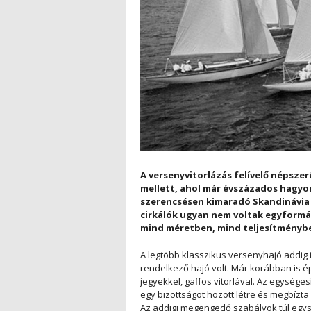
A versenyvitorlázás felívelő népszer
mellett, ahol már évszázados hagyom
szerencsésen kimaradó Skandinávia v
cirkálók ugyan nem voltak egyformá
mind méretben, mind teljesítményb
A legtöbb klasszikus versenyhajó addig 
rendelkező hajó volt. Már korábban is é
jegyekkel, gaffos vitorlával. Az egysége
egy bizottságot hozott létre és megbízt
Az addigi megengedő szabályok túl egysz