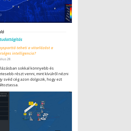
nló
 tudattágítás
ysporttá teheti a vitorlázást a
séges intelligencia?
úlius 28.
orlázásban sokkal könnyebb és
tesebb részt venni, mint kívülről nézni
gy svéd cég azon dolgozik, hogy ezt
ltoztassa.