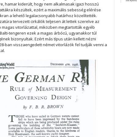
étre, hamar kiderült, hogy nem alkalmasak igazi hosszú
gattákra készültek, ezért a maximális sebesség elérése
ran a lehető legalacsonyabb határhoz közelítették.
zatúra tervezett cirkálók teljesen át lettek szerelve az
magas vitorlázattal, miközben megtartották egyéb
A Balti-tengeren ezek a magas árbócú, ugyanakkor túl
ek bizonyultak. Ezért más típus után kellett nézni
8-ban visszaengedett német vitorlázók fel tudják venni a
al.