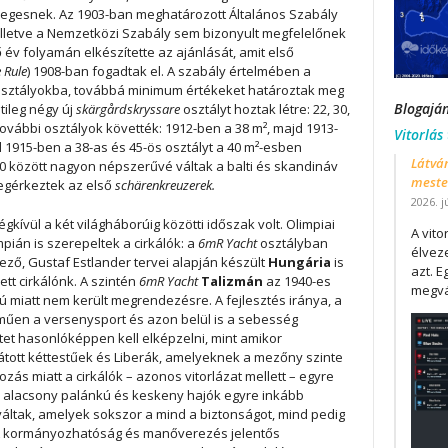
legesnek. Az 1903-ban meghatározott Általános Szabály
 illetve a Nemzetközi Szabály sem bizonyult megfelelőnek
év folyamán elkészítette az ajánlását, amit első
 Rule
) 1908-ban fogadtak el. A szabály értelmében a
k osztályokba, továbbá minimum értékeket határoztak meg
Blogajá
tileg négy új
sk
ärg
årdskryssare
osztályt hoztak létre: 22, 30,
ovábbi osztályok követték: 1912-ben a 38 m², majd 1913-
Vitorlás
ül 1915-ben a 38-as és 45-ös osztályt a 40 m²-esben
Látván
20 között nagyon népszerűvé váltak a balti és skandináv
mester
egérkeztek az első
schärenkreuzerek.
2026. j
égkívül a két világháborúig közötti időszak volt. Olimpiai
A vit
pián is szerepeltek a cirkálók: a
6mR Yacht
osztályban
élveze
ző, Gustaf Estlander tervei alapján készült
Hungária
is
azt. E
ett cirkálónk. A szintén
6mR Yacht
Talizmán
az 1940-es
megvá
rú miatt nem került megrendezésre. A fejlesztés iránya, a
lműen a versenysport és azon belül is a sebesség
tet hasonlóképpen kell elképzelni, mint amikor
átott kéttestűek és Liberák, amelyeknek a mezőny szinte
zás miatt a cirkálók – azonos vitorlázat mellett – egyre
 alacsony palánkú és keskeny hajók egyre inkább
ltak, amelyek sokszor a mind a biztonságot, mind pedig
. A kormányozhatóság és manőverezés jelentős