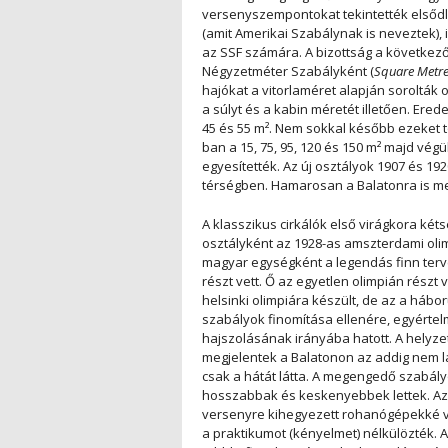
versenyszempontokat tekintették elsőd
(amit Amerikai Szabálynak is neveztek),
az SSF számára. A bizottság a következő 
Négyzetméter Szabályként (
Square Metre
hajókat a vitorlaméret alapján soroltá
a súlyt és a kabin méretét illetően. Erede
45 és 55 m². Nem sokkal később ezeket t
ban a 15, 75, 95, 120 és 150 m² majd vég
egyesítették. Az új osztályok 1907 és 19
térségben. Hamarosan a Balatonra is m
A klasszikus cirkálók első virágkora kéts
osztályként az 1928-as amszterdami olim
magyar egységként a legendás finn terve
részt vett. Ő az egyetlen olimpián részt v
helsinki olimpiára készült, de az a hábo
szabályok finomítása ellenére, egyérte
hajszolásának irányába hatott. A helyze
megjelentek a Balatonon az addig nem l
csak a hátát látta. A megengedő szabályo
hosszabbak és keskenyebbek lettek. Az
versenyre kihegyezett rohanógépekké vá
a praktikumot (kényelmet) nélkülözték