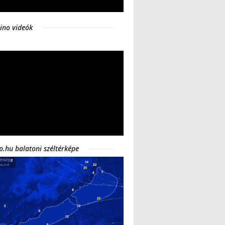
ino videók
p.hu balatoni széltérképe