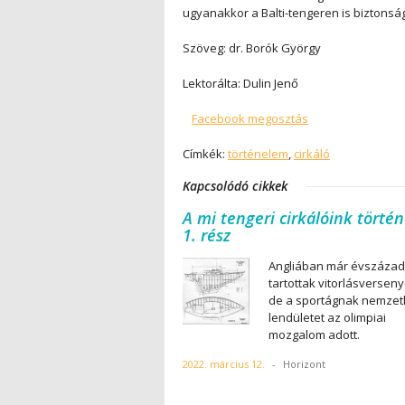
ugyanakkor a Balti-tengeren is biztonságo
Szöveg: dr. Borók György
Lektorálta: Dulin Jenő
Facebook megosztás
Címkék:
történelem
,
cirkáló
Kapcsolódó cikkek
A mi tengeri cirkálóink történ
1. rész
Angliában már évszázad
tartottak vitorlásverseny
de a sportágnak nemzet
lendületet az olimpiai
mozgalom adott.
2022. március 12.
-
Horizont