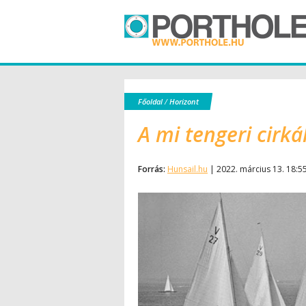
Főoldal
/
Horizont
A mi tengeri cirká
Forrás:
Hunsail.hu
| 2022. március 13. 18:5