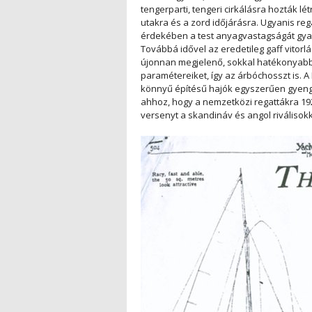
tengerparti, tengeri cirkálásra hozták l
utakra és a zord időjárásra. Ugyanis re
érdekében a test anyagvastagságát gyak
Továbbá idővel az eredetileg gaff vitorlá
újonnan megjelenő, sokkal hatékonyabb 
paramétereiket, így az árbóchosszt is. 
könnyű építésű hajók egyszerűen gyengén
ahhoz, hogy a nemzetközi regattákra 192
versenyt a skandináv és angol riválisokk