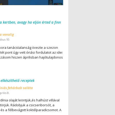
 a kertben, avagy ha eljön érted a finn
 a vonalig
úlius 10.
ora tanácstalanság övezte a szezon
ét pont úgy vett óriási fordulatot az idei
lázásom hiszen áprilisban hajótulajdonos
 elkészíthető receptek
íniás fehárbab saláta
rilis 8.
dínia olaját leöntjük,és halhúst villával
örjük. Rádobjuk a csicseriborsót, a
 és a félbevágott koktélparadicsomot. A
..