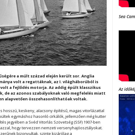
Sea Cam
űségére a múlt század elején került sor. Anglia
ánya volt a regattáknak, az I. világháborúból is
olt a fejlődés motorja. Az addig épült klasszikus
Az időké
k, de az azonos szabályoknak való megfelelés miatt
en alapvetően összehasonlíthatóak voltak.
is hosszú, keskeny, alacsony építésű, magas vitorlázattal
pültek egymáshoz hasonló cirkálók, jellemzően még kutter
sítés jegyében a Svéd Vitorlás Szövetség (SSF) 1907-ben
a azzal, hogy tervezzen nemzeti versenyhajóosztályokat.
erűnek bizonyultak, szinte kizárólag a