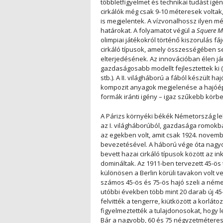
többletfigyelmet és technikai tudást igé
cirkálók még csak 9-10 méteresek voltak
is megjelentek. A vízvonalhossz ilyen m
határokat. A folyamatot végül a
Squere Me
olimpiai játékokról történő kiszorulás fá
cirkáló típusok, amely összességében seg
elterjedésének. Az innovációban élen j
gazdaságosabb modellt fejlesztettek ki (
stb.). A II. világháború a fából készült 
kompozit anyagok megjelenése a hajóépít
formák iránti igény – igaz szűkebb körb
A Párizs környéki békék Németország le
az I. világháborúból, gazdasága romokba
az egekben volt, amit csak 1924. novemb
bevezetésével. A háború vége óta nagyon 
bevett hazai cirkáló típusok között az in
domináltak. Az 1911-ben tervezett 45-ös 
különösen a Berlin körüli tavakon volt ve
számos 45-ös és 75-ös hajó szeli a német
utóbbi években több mint 20 darab új 45-
felvitték a tengerre, kiütközött a korlát
figyelmeztették a tulajdonosokat, hogy l
Bár a nagyobb, 60 és 75 négyzetmétere