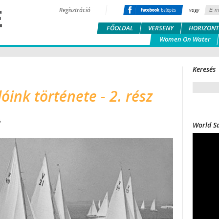
Regisztráció
vagy
FŐOLDAL
VERSENY
HORIZONT
Women On Water
Keresés
lóink története - 2. rész
5
World Sa