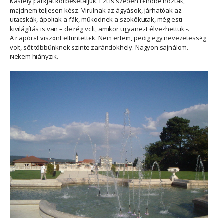
Kastély parkját körbesétáljuk. Ezt is szépen rendbe hozták,
majdnem teljesen kész. Virulnak az ágyások, járhatóak az
utacskák, ápoltak a fák, működnek a szökőkutak, még esti
kivilágítás is van – de rég volt, amikor ugyanezt élvezhettük -.
A napórát viszont eltüntették. Nem értem, pedig egy nevezetesség
volt, sőt többünknek szinte zarándokhely. Nagyon sajnálom.
Nekem hiányzik.