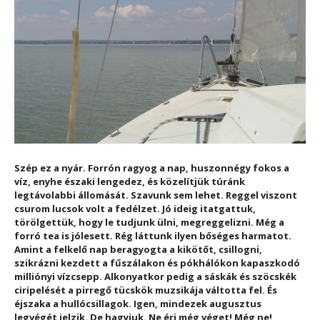
Szép ez a nyár. Forrón ragyog a nap, huszonnégy fokos a
víz, enyhe északi lengedez, és közelítjük túránk
legtávolabbi állomását. Szavunk sem lehet. Reggel viszont
csurom lucsok volt a fedélzet. Jó ideig itatgattuk,
törölgettük, hogy le tudjunk ülni, megreggelizni. Még a
forró tea is jólesett. Rég láttunk ilyen bőséges harmatot.
Amint a felkelő nap beragyogta a kikötőt, csillogni,
szikrázni kezdett a fűszálakon és pókhálókon kapaszkodó
milliónyi vízcsepp. Alkonyatkor pedig a sáskák és szöcskék
ciripelését a pirregő tücskök muzsikája váltotta fel. És
éjszaka a hullócsillagok. Igen, mindezek augusztus
legvégét jelzik. De hagyjuk. Ne érj még véget! Még ne!