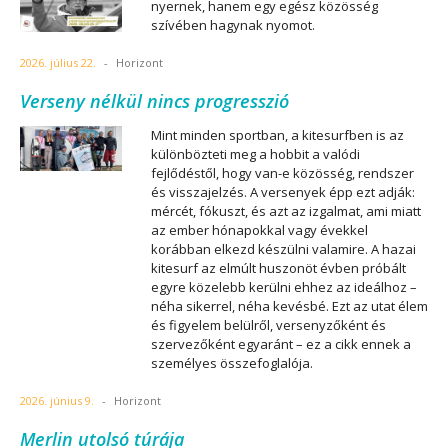
nyernek, hanem egy egész közösség
szívében hagynak nyomot.
2026. július 22.
-
Horizont
Verseny nélkül nincs progresszió
Mint minden sportban, a kitesurfben is az
különbözteti meg a hobbit a valódi
fejlődéstől, hogy van-e közösség, rendszer
és visszajelzés. A versenyek épp ezt adják:
mércét, fókuszt, és azt az izgalmat, ami miatt
az ember hónapokkal vagy évekkel
korábban elkezd készülni valamire. A hazai
kitesurf az elmúlt huszonöt évben próbált
egyre közelebb kerülni ehhez az ideálhoz –
néha sikerrel, néha kevésbé. Ezt az utat élem
és figyelem belülről, versenyzőként és
szervezőként egyaránt – ez a cikk ennek a
személyes összefoglalója.
2026. június 9.
-
Horizont
Merlin utolsó túrája