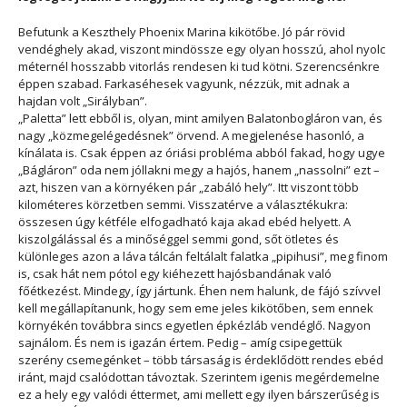
Befutunk a Keszthely Phoenix Marina kikötőbe. Jó pár rövid
vendéghely akad, viszont mindössze egy olyan hosszú, ahol nyolc
méternél hosszabb vitorlás rendesen ki tud kötni. Szerencsénkre
éppen szabad. Farkaséhesek vagyunk, nézzük, mit adnak a
hajdan volt „Sirályban”.
„Paletta” lett ebből is, olyan, mint amilyen Balatonbogláron van, és
nagy „közmegelégedésnek” örvend. A megjelenése hasonló, a
kínálata is. Csak éppen az óriási probléma abból fakad, hogy ugye
„Bágláron” oda nem jóllakni megy a hajós, hanem „nassolni” ezt –
azt, hiszen van a környéken pár „zabáló hely”. Itt viszont több
kilométeres körzetben semmi. Visszatérve a választékukra:
összesen úgy kétféle elfogadható kaja akad ebéd helyett. A
kiszolgálással és a minőséggel semmi gond, sőt ötletes és
különleges azon a láva tálcán feltálalt falatka „pipihusi”, meg finom
is, csak hát nem pótol egy kiéhezett hajósbandának való
főétkezést. Mindegy, így jártunk. Éhen nem halunk, de fájó szívvel
kell megállapítanunk, hogy sem eme jeles kikötőben, sem ennek
környékén továbbra sincs egyetlen épkézláb vendéglő. Nagyon
sajnálom. És nem is igazán értem. Pedig – amíg csipegettük
szerény csemegénket – több társaság is érdeklődött rendes ebéd
iránt, majd csalódottan távoztak. Szerintem igenis megérdemelne
ez a hely egy valódi éttermet, ami mellett egy ilyen bárszerűség is