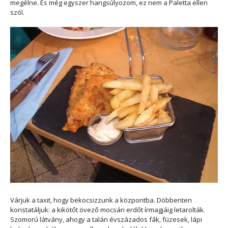
megélne. És még egyszer hangsúlyozom, ez nem a Paletta ellen
szól.
Várjuk a taxit, hogy bekocsizzunk a központba. Döbbenten
konstatáljuk: a kikötőt övező mocsári erdőt írmagjáig letarolták.
Szomorú látvány, ahogy a talán évszázados fák, füzesek, lápi