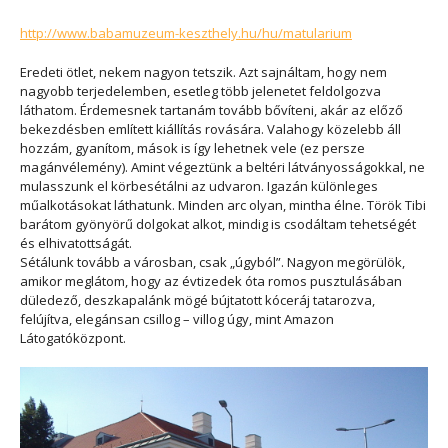
http://www.babamuzeum-keszthely.hu/hu/matularium
Eredeti ötlet, nekem nagyon tetszik. Azt sajnáltam, hogy nem
nagyobb terjedelemben, esetleg több jelenetet feldolgozva
láthatom. Érdemesnek tartanám tovább bővíteni, akár az előző
bekezdésben említett kiállítás rovására. Valahogy közelebb áll
hozzám, gyanítom, mások is így lehetnek vele (ez persze
magánvélemény). Amint végeztünk a beltéri látványosságokkal, ne
mulasszunk el körbesétálni az udvaron. Igazán különleges
műalkotásokat láthatunk. Minden arc olyan, mintha élne. Török Tibi
barátom gyönyörű dolgokat alkot, mindig is csodáltam tehetségét
és elhivatottságát.
Sétálunk tovább a városban, csak „úgyból”. Nagyon megörülök,
amikor meglátom, hogy az évtizedek óta romos pusztulásában
düledező, deszkapalánk mögé bújtatott kóceráj tatarozva,
felújítva, elegánsan csillog – villog úgy, mint Amazon
Látogatóközpont.