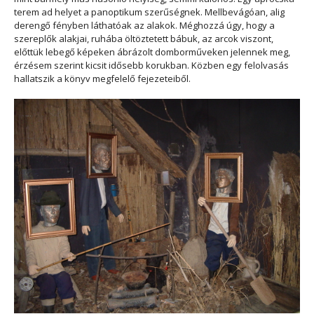
terem ad helyet a panoptikum szerűségnek. Mellbevágóan, alig
derengő fényben láthatóak az alakok. Méghozzá úgy, hogy a
szereplők alakjai, ruhába öltöztetett bábuk, az arcok viszont,
előttük lebegő képeken ábrázolt domborműveken jelennek meg,
érzésem szerint kicsit idősebb korukban. Közben egy felolvasás
hallatszik a könyv megfelelő fejezeteiből.