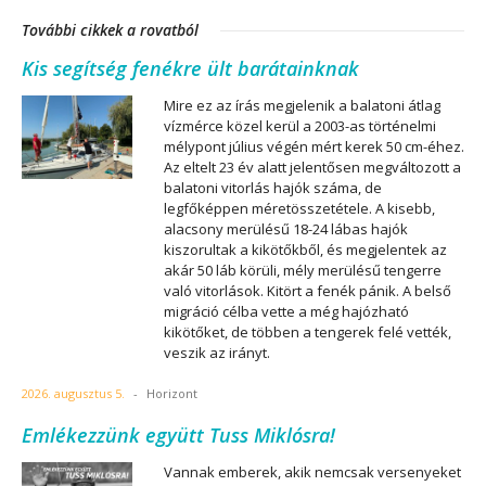
További cikkek a rovatból
Kis segítség fenékre ült barátainknak
Mire ez az írás megjelenik a balatoni átlag
vízmérce közel kerül a 2003-as történelmi
mélypont július végén mért kerek 50 cm-éhez.
Az eltelt 23 év alatt jelentősen megváltozott a
balatoni vitorlás hajók száma, de
legfőképpen méretösszetétele. A kisebb,
alacsony merülésű 18-24 lábas hajók
kiszorultak a kikötőkből, és megjelentek az
akár 50 láb körüli, mély merülésű tengerre
való vitorlások. Kitört a fenék pánik. A belső
migráció célba vette a még hajózható
kikötőket, de többen a tengerek felé vették,
veszik az irányt.
2026. augusztus 5.
-
Horizont
Emlékezzünk együtt Tuss Miklósra!
Vannak emberek, akik nemcsak versenyeket