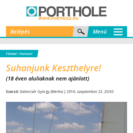
Belépés
Menü
Főoldal
/
Horizont
Suhanjunk Keszthelyre!
(18 éven aluliaknak nem ajánlott)
Szerző:
Gelencsér György (Merlin) | 2016. szeptember 22. 20:50