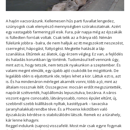
A hajón vacsorázunk. Kellemesen hűs parti fuvallat lengedez,
szúnyogok csak elenyésző mennyiségben szórakoztatnak. Azért
egy vastagabb farmering jól esik. Fura, pár napja még az éjszakák
is fülledten forróak voltak. Csak telik az a fránya idő. Némán
fülelünk jobbra - balra, de nem halljuk az itt megszokott neszezést,
cserregést, hápogást, füttyögést. Megtette hatását a láp
szanálása. Eltűntek az álatok, úgy érzem végleg. Ez van, a fejlődés
és haladás korunkban így történik. Tudomásul kell vennünk úgy,
mint azt is, hogy tetszik, nem tetszik nyakunkon a szeptember. És
valami megint elmúlik, egy újabb ajtó csukódik be mögöttünk. De
legalább idén is eljutottunk ide, teljes lehet a kör. Láttuk ezt is, azt
is. És ha mindenáron mérleget akarnék vonni, több a jó, mint az
általam rossznak ítélt. Összegezve: mocsári erdőt megszüntették,
napórát szétverték, hajóállomás lepusztulva, bezárva. A város
viszont egyre csinosabb, látványosabb, romos épület eltűnt, új,
szebbnél szebb kiállítások nyíltak, kastélypark – tavacska
(aranyhalakkal) rendbe téve. És a Phoenix kikötőben való
éjszakázás kérdése is stabilizálódni látszik. Remek ez a túrahely,
kár lenne kihagyni.
Reggel indulunk (sajnos) visszafelé. Most már csak egyre fogynak