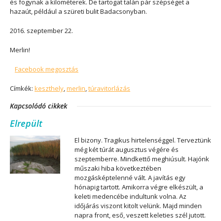
és fogynak a kilométerek. De tartogat talán pár szépséget a
hazaút, például a szüreti bulit Badacsonyban.
2016. szeptember 22.
Merlin!
Facebook megosztás
Címkék:
keszthely
,
merlin
,
túravitorlázás
Kapcsolódó cikkek
Elrepült
El bizony. Tragikus hirtelenséggel. Terveztünk
még két túrát augusztus végére és
szeptemberre. Mindkettő meghiúsult. Hajónk
műszaki hiba következtében
mozgásképtelenné vált. A javítás egy
hónapig tartott. Amikorra végre elkészült, a
keleti medencébe indultunk volna. Az
időjárás viszont kitolt velünk. Majd minden
napra front, eső, veszett keleties szél jutott.