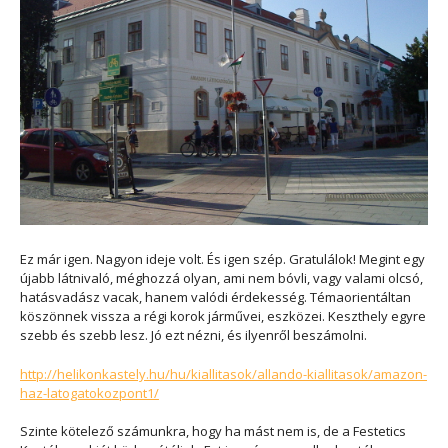
Ez már igen. Nagyon ideje volt. És igen szép. Gratulálok! Megint egy
újabb látnivaló, méghozzá olyan, ami nem bóvli, vagy valami olcsó,
hatásvadász vacak, hanem valódi érdekesség. Témaorientáltan
köszönnek vissza a régi korok járművei, eszközei. Keszthely egyre
szebb és szebb lesz. Jó ezt nézni, és ilyenről beszámolni.
http://helikonkastely.hu/hu/kiallitasok/allando-kiallitasok/amazon-
haz-latogatokozpont1/
Szinte kötelező számunkra, hogy ha mást nem is, de a Festetics