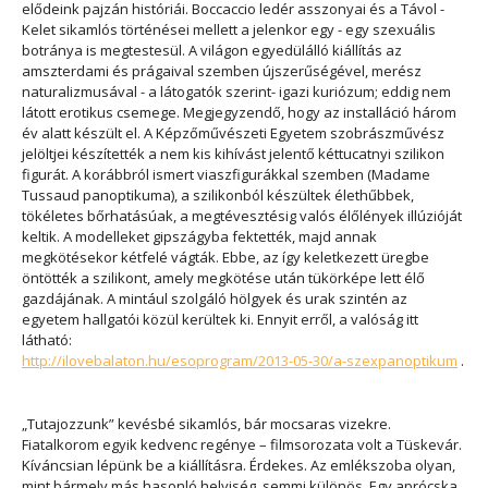
elődeink pajzán históriái. Boccaccio ledér asszonyai és a Távol -
Kelet sikamlós történései mellett a jelenkor egy - egy szexuális
botránya is megtestesül. A világon egyedülálló kiállítás az
amszterdami és prágaival szemben újszerűségével, merész
naturalizmusával - a látogatók szerint- igazi kuriózum; eddig nem
látott erotikus csemege. Megjegyzendő, hogy az installáció három
év alatt készült el. A Képzőművészeti Egyetem szobrászművész
jelöltjei készítették a nem kis kihívást jelentő kéttucatnyi szilikon
figurát. A korábbról ismert viaszfigurákkal szemben (Madame
Tussaud panoptikuma), a szilikonból készültek élethűbbek,
tökéletes bőrhatásúak, a megtévesztésig valós élőlények illúzióját
keltik. A modelleket gipszágyba fektették, majd annak
megkötésekor kétfelé vágták. Ebbe, az így keletkezett üregbe
öntötték a szilikont, amely megkötése után tükörképe lett élő
gazdájának. A mintául szolgáló hölgyek és urak szintén az
egyetem hallgatói közül kerültek ki. Ennyit erről, a valóság itt
látható:
http://ilovebalaton.hu/esoprogram/2013-05-30/a-szexpanoptikum
.
„Tutajozzunk” kevésbé sikamlós, bár mocsaras vizekre.
Fiatalkorom egyik kedvenc regénye – filmsorozata volt a Tüskevár.
Kíváncsian lépünk be a kiállításra. Érdekes. Az emlékszoba olyan,
mint bármely más hasonló helyiség, semmi különös. Egy aprócska