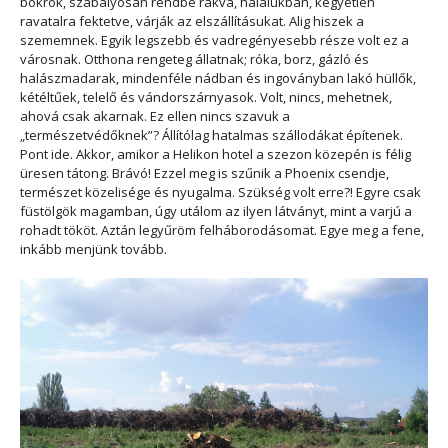
bokrok, szabályosan rendbe rakva, halálukban, kegyetlen
ravatalra fektetve, várják az elszállításukat. Alig hiszek a
szememnek. Egyik legszebb és vadregényesebb része volt ez a
városnak. Otthona rengeteg állatnak; róka, borz, gázló és
halászmadarak, mindenféle nádban és ingoványban lakó hüllők,
kétéltűek, telelő és vándorszárnyasok. Volt, nincs, mehetnek,
ahová csak akarnak. Ez ellen nincs szavuk a
„természetvédőknek”? Állítólag hatalmas szállodákat építenek.
Pont ide. Akkor, amikor a Helikon hotel a szezon közepén is félig
üresen tátong. Brávó! Ezzel meg is szűnik a Phoenix csendje,
természet közelisége és nyugalma. Szükség volt erre?! Egyre csak
füstölgök magamban, úgy utálom az ilyen látványt, mint a varjú a
rohadt tököt. Aztán legyűröm felháborodásomat. Egye meg a fene,
inkább menjünk tovább.