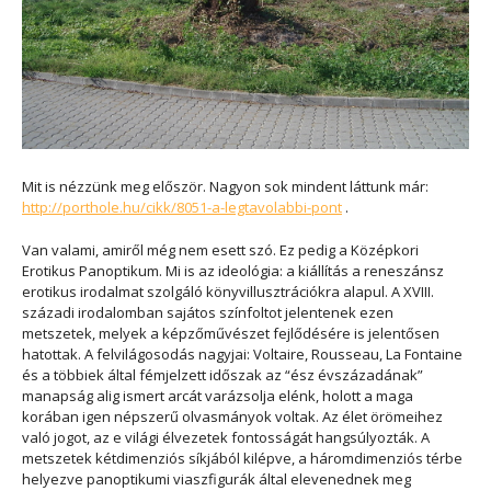
Mit is nézzünk meg először. Nagyon sok mindent láttunk már:
http://porthole.hu/cikk/8051-a-legtavolabbi-pont
.
Van valami, amiről még nem esett szó. Ez pedig a Középkori
Erotikus Panoptikum. Mi is az ideológia: a kiállítás a reneszánsz
erotikus irodalmat szolgáló könyvillusztrációkra alapul. A XVIII.
századi irodalomban sajátos színfoltot jelentenek ezen
metszetek, melyek a képzőművészet fejlődésére is jelentősen
hatottak. A felvilágosodás nagyjai: Voltaire, Rousseau, La Fontaine
és a többiek által fémjelzett időszak az “ész évszázadának”
manapság alig ismert arcát varázsolja elénk, holott a maga
korában igen népszerű olvasmányok voltak. Az élet örömeihez
való jogot, az e világi élvezetek fontosságát hangsúlyozták. A
metszetek kétdimenziós síkjából kilépve, a háromdimenziós térbe
helyezve panoptikumi viaszfigurák által elevenednek meg