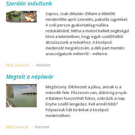
Szerdán indultunk
Sajnos, csak délután. Elillant a délelőtt
mindenféle apró szerelés, pakolás ügyekkel.
A szél persze gyakorlatilag nullára
redukálódott. Néha a motort kellett segítségül
hívni a tekintetben, hogy egyik szellőfolttól
átcsússzunk a másikhoz. A középső
medencét megcélozván, a déli part mentén
araszolgatunk méterről – méterre.
2023. június 23.
-
Horizont
Megtelt a néplavór
Meg bizony. Elérkezett a július, annak is a
második fele. Főszezon van, dübörög a nyár.
A Balaton huszonhét fokos, szikrázik a nap.
Enyhe szellő lengedez. Kell ennél több?
Folytassuk hát túránkat a középső
medencében.
2023. július 19.
-
Horizont