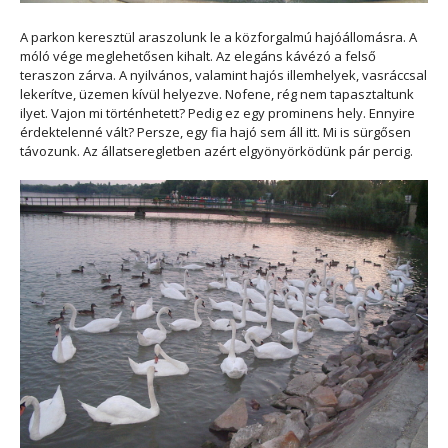
A parkon keresztül araszolunk le a közforgalmú hajóállomásra. A
móló vége meglehetősen kihalt. Az elegáns kávézó a felső
teraszon zárva. A nyilvános, valamint hajós illemhelyek, vasráccsal
lekerítve, üzemen kívül helyezve. Nofene, rég nem tapasztaltunk
ilyet. Vajon mi történhetett? Pedig ez egy prominens hely. Ennyire
érdektelenné vált? Persze, egy fia hajó sem áll itt. Mi is sürgősen
távozunk. Az állatseregletben azért elgyönyörködünk pár percig.