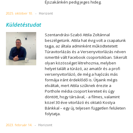
Éjszakánkén pedig jeges hideg.
2025. október 10.
-
Horizont
Küldetéstudat
Szentandrási-Szabó Attila Zoltánnal
beszélgetünk. Attila hat évig volt a csapatunk
tagja, az általa adminként működtetetett
Túravitorlázás és a Versenyvitorlázás néven
ismertté vált Facebook csoportokban. Sikerült
olyan közösséget létrehoznia, melyben
helyet talált a túrázó, az amatőr és a profi
versenyvitorlázó, de még a hajózás más
formája iránt érdeklődő is. Útjaink mégis
elváltak, mert Attila szűknek érezte a
Porthole média csoport kereteit és úgy
döntött, hogy társával, - a filmes, valamint
közel 30 éve vitorlázó és oktató Kostya
Bánkkal – egy új, teljesen független felületen
folytatja.
2023. február 14.
-
Horizont