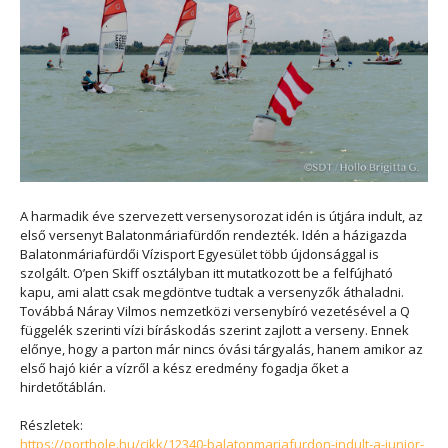
A harmadik éve szervezett versenysorozat idén is útjára indult, az
első versenyt Balatonmáriafürdőn rendezték. Idén a házigazda
Balatonmáriafürdői Vízisport Egyesület több újdonsággal is
szolgált. O’pen Skiff osztályban itt mutatkozott be a felfújható
kapu, ami alatt csak megdöntve tudtak a versenyzők áthaladni.
Továbbá Náray Vilmos nemzetközi versenybíró vezetésével a Q
függelék szerinti vízi bíráskodás szerint zajlott a verseny. Ennek
előnye, hogy a parton már nincs óvási tárgyalás, hanem amikor az
első hajó kiér a vízről a kész eredmény fogadja őket a
hirdetőtáblán.
Részletek:
https://porthole.hu/cikk/12340-balatonmariafurdon-indult-a-junior-