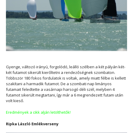
Gyenge, változó irányú, forgolódó, leálló szélben a két pályán két-
két futamot sikerült kierőltetni a rendezőségnek szombaton.
Többször 180 fokos fordulatok is voltak, amely miatt félbe is kellett
szakítani a harmadik futamot. De a szombati nap limányos
futamait feledtette a vasárnapi harsogó déli szél, melyben 4
futamot sikerült megtartani, így már a 6 megrendezett futam után
volt kieső.
Eredmények a cikk alján letölthetők!
Ripka László Emlékverseny