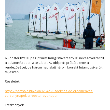
A Rooster BYC Kupa Optimist Ranglistaverseny 96 nevezővel rajtolt
a Balatonfüreden a BYC-ben. Az időjárás próbára tette a
rendezőséget, de három nap alatt három korrekt futamot sikerült
teljesíteni.
Részletek:
https://porthole.hu/cikk/12342-kuzdelmes-de-eredmenyes-
versenynapok-a-rooster-byc-kupan
Eredmények: