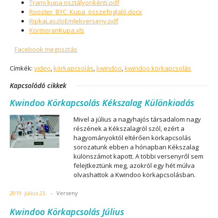
Trami kupa osztályonkénti.pdf
Rooster_BYC_Kupa_összefoglaló.docx
RipkaLaszloEmlekverseny.pdf
KormoranKupa.xls
Facebook megosztás
Címkék:
video
,
körkapcsolás
,
kwindoo
,
kwindoo körkapcsolás
Kapcsolódó cikkek
Kwindoo Körkapcsolás Kékszalag Különkiadás
Mivel a július a nagyhajós társadalom nagy
részének a Kékszalagról szól, ezért a
hagyományoktól eltérően körkapcsolás
sorozatunk ebben a hónapban Kékszalag
különszámot kapott. A többi versenyről sem
felejtkeztünk meg, azokról egy hét múlva
olvashattok a Kwindoo körkapcsolásban.
2019. július 23.
-
Verseny
Kwindoo Körkapcsolás Július