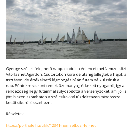
Gyenge széllel, felejthető nappal indult a Velencei-tavi Nemzetközi
Vitorláshét Agárdon. Csütörtökön kora délutánig billegtek a hajók a
tisztáson, de értékelhető légmozgás híján futam nélkül zárult a
nap. Péntekre viszont remek üzemanyag érkezett nyugatról, így a
rendezőség négy futammal súlyosbította a versenyzőket, ami jól is
jött, hiszen szombaton a szélcsíkokkal tűzdelt tavon mindössze
kettőt sikerül összehozni.
Részletek:
https://porthole.hu/cikk/12341-nemzetkozi-fel-het