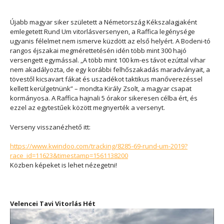
Újabb magyar siker született a Németország Kékszalagjaként
emlegetett Rund Um vitorlásversenyen, a Raffica legénysége
ugyanis félelmet nem ismerve küzdött az első helyért. A Bodeni-tó
rangos éjszakai megmérettetésén idén több mint 300 hajó
versengett egymással. „A több mint 100 km-es távot ezúttal vihar
nem akadályozta, de egy korábbi felhőszakadás maradványait, a
tövestől kicsavart fákat és uszadékot taktikus manőverezéssel
kellett kerülgetnünk” – mondta Király Zsolt, a magyar csapat
kormányosa. A Raffica hajnali 5 órakor sikeresen célba ért, és
ezzel az egytestűek között megnyerték a versenyt.
Verseny visszanézhető itt:
https://www.kwindoo.com/tracking/8285-69-rund-um-2019?
race_id=11623&timestamp=1561138200
Közben képeket is lehet nézegetni!
Velencei Tavi Vitorlás Hét