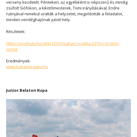
verseny kezdetét. Pénteken, az egyébként is népszerű és mindig
zsúfolt Siófokon, a kikötőmesterek, Tomi irányításával, Endre
rutinjával remekül uralták a helyzetet, megoldották a feladatot,
minden vendéghajónak jutott hely.
Részletek:
https://porthole.hu/cikk/12339-bahart-regatta-2019-ii-fordulo-
siofok
Eredmények:
www.bahartregatta.hu
Junior Balaton Kupa