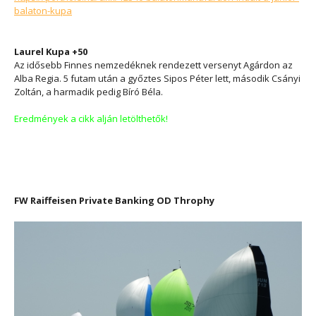
balaton-kupa
Laurel Kupa +50
Az idősebb Finnes nemzedéknek rendezett versenyt Agárdon az
Alba Regia. 5 futam után a győztes Sipos Péter lett, második Csányi
Zoltán, a harmadik pedig Bíró Béla.
Eredmények a cikk alján letölthetők!
FW Raiffeisen Private Banking OD Throphy