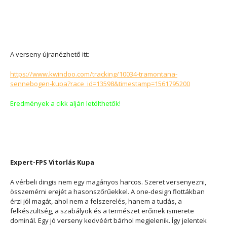
A verseny újranézhető itt:
https://www.kwindoo.com/tracking/10034-tramontana-
sennebogen-kupa?race_id=13598&timestamp=1561795200
Eredmények a cikk alján letölthetők!
Expert-FPS Vitorlás Kupa
A vérbeli dingis nem egy magányos harcos. Szeret versenyezni,
összemérni erejét a hasonszőrűekkel. A one-design flottákban
érzi jól magát, ahol nem a felszerelés, hanem a tudás, a
felkészültség, a szabályok és a természet erőinek ismerete
dominál. Egy jó verseny kedvéért bárhol megjelenik. Így jelentek