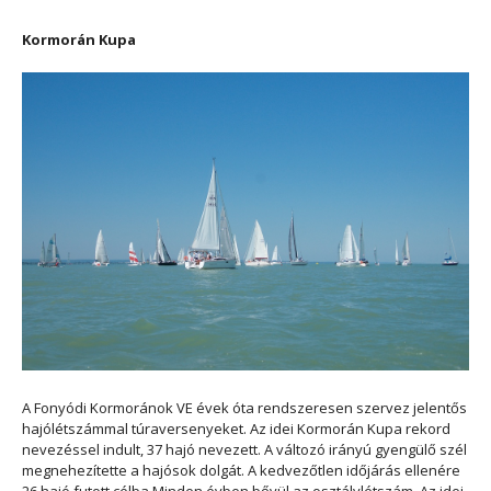
Kormorán Kupa
A Fonyódi Kormoránok VE évek óta rendszeresen szervez jelentős
hajólétszámmal túraversenyeket.
Az idei Kormorán Kupa rekord
nevezéssel indult, 37 hajó nevezett. A változó irányú gyengülő szél
megnehezítette a hajósok dolgát. A kedvezőtlen időjárás ellenére
26 hajó futott célba.Minden évben bővül az osztálylétszám. Az idei