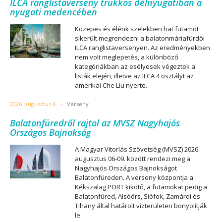
ILCA ranglistaverseny trükkös délnyugatiban a
nyugati medencében
Közepes és élénk szelekben hat futamot
sikerült megrendezni a balatonmáriafürdői
ILCA ranglistaversenyen. Az eredményekben
nem volt meglepetés, a különböző
kategóriákban az esélyesek végeztek a
listák elején, illetve az ILCA 4 osztályt az
amerikai Che Liu nyerte.
2026. augusztus 6.
-
Verseny
Balatonfüredről rajtol az MVSZ Nagyhajós
Országos Bajnokság
A Magyar Vitorlás Szövetség (MVSZ) 2026.
augusztus 06-09. között rendezi meg a
Nagyhajós Országos Bajnokságot
Balatonfüreden. A verseny központja a
Kékszalag PORT kikötő, a futamokat pedig a
Balatonfüred, Alsóörs, Siófok, Zamárdi és
Tihany által határolt vízterületen bonyolítják
le.