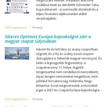
megosztani veletek. A Balaton alacsony
vízállása miatt az idei BMW Schneider Tabu
Kupa elmarad – a szervezők döntését és a
teljes hivatalos tájékoztatást alább
olvashatjátok:
2026. augusztus 6.
-
Verseny
Sikeres Optimist Európa-bajnokságot zárt a
magyar csapat Gdyniában
Három fiú és két lány az arany csoportban
végzett, és a fiú és a lány ezüst csoport
dobogójára is felkerült magyar versenyző. És
talán a legnagyobb fegyvertény: a
csapatverseny 11. helye, legjobb
tengerparttal nem rendelkező nemzetként,
olyan tengeri nemzeteket megelőzve, mint
például Horvátország, Hollandia, Nagy-
Britannia. Ezzel megszereztük a részvételi
jogot a 2027-es Csapat Európa-bajnokságra.
2026. augusztus 6.
-
Verseny