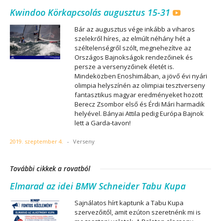
Kwindoo Körkapcsolás augusztus 15-31
Bár az augusztus vége inkább a viharos
szelekről híres, az elmúlt néhány hét a
széltelenségről szólt, megnehezítve az
Országos Bajnokságok rendezőinek és
persze a versenyzőinek életét is.
Mindeközben Enoshimában, a jövő évi nyári
olimpia helyszínén az olimpiai tesztverseny
fantasztikus magyar eredményeket hozott
Berecz Zsombor első és Érdi Mári harmadik
helyével. Bányai Attila pedig Európa Bajnok
lett a Garda-tavon!
2019. szeptember 4.
-
Verseny
További cikkek a rovatból
Elmarad az idei BMW Schneider Tabu Kupa
Sajnálatos hírt kaptunk a Tabu Kupa
szervezőitől, amit ezúton szeretnénk mi is