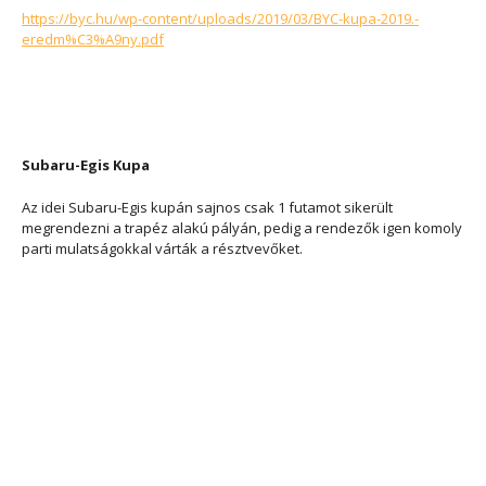
https://byc.hu/wp-content/uploads/2019/03/BYC-kupa-2019.-
eredm%C3%A9ny.pdf
Subaru-Egis Kupa
Az idei Subaru-Egis kupán sajnos csak 1 futamot sikerült
megrendezni a trapéz alakú pályán, pedig a rendezők igen komoly
parti mulatságokkal várták a résztvevőket.