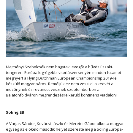
Majthényi Szabolcsék nem hagytak levegőt a hűvös Északi-
tengeren. Európa legrégebbi vitorlásversenyén minden futamot
megnyert a Flying Dutchman European Championship 2019-re
készülő magyar páros. Reméljük ez nem veszi el a kedvét a
mezőnynek és revansot vesznek szeptemberben a
Balatonföldváron megrendezésre kerülő kontinens viadalon!
Soling EB
A Varjas Sándor, Kovácsi László és Meretei Gábor alkotta magyar
egység az előkelő második helyet szerezte meg a Soling Európa-