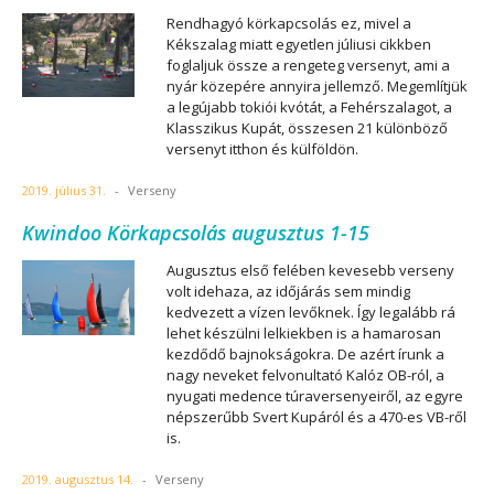
Rendhagyó körkapcsolás ez, mivel a
Kékszalag miatt egyetlen júliusi cikkben
foglaljuk össze a rengeteg versenyt, ami a
nyár közepére annyira jellemző. Megemlítjük
a legújabb tokiói kvótát, a Fehérszalagot, a
Klasszikus Kupát, összesen 21 különböző
versenyt itthon és külföldön.
2019. július 31.
-
Verseny
Kwindoo Körkapcsolás augusztus 1-15
Augusztus első felében kevesebb verseny
volt idehaza, az időjárás sem mindig
kedvezett a vízen levőknek. Így legalább rá
lehet készülni lelkiekben is a hamarosan
kezdődő bajnokságokra. De azért írunk a
nagy neveket felvonultató Kalóz OB-ról, a
nyugati medence túraversenyeiről, az egyre
népszerűbb Svert Kupáról és a 470-es VB-ről
is.
2019. augusztus 14.
-
Verseny