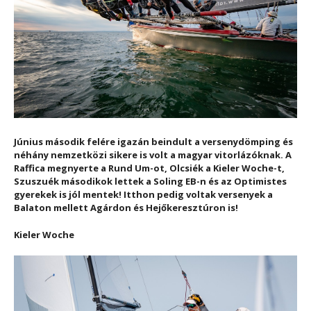
Június második felére igazán beindult a versenydömping és
néhány nemzetközi sikere is volt a magyar vitorlázóknak. A
Raffica megnyerte a Rund Um-ot, Olcsiék a Kieler Woche-t,
Szuszuék másodikok lettek a Soling EB-n és az Optimistes
gyerekek is jól mentek! Itthon pedig voltak versenyek a
Balaton mellett Agárdon és Hejőkeresztúron is!
Kieler Woche