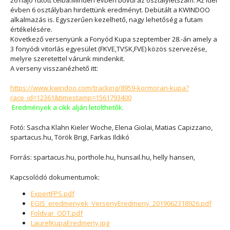
évben 6 osztályban hirdettünk eredményt. Debütált a KWINDOO
alkalmazás is. Egyszerűen kezelhető, nagy lehetőség a futam
értékelésére.
Következő versenyünk a Fonyód Kupa szeptember 28.-án amely a
3 fonyódi vitorlás egyesület (FKVE,TVSK,FVE) közös szervezése,
melyre szeretettel várunk mindenkit.
A verseny visszanézhető itt:
https://www.kwindoo.com/tracking/8959-kormoran-kupa?
race_id=12361&timestamp=1561793400
Eredmények a cikk alján letölthetők.
Fotó: Sascha Klahn Kieler Woche, Elena Giolai, Matias Capizzano,
spartacus.hu, Török Brigi,
Farkas Ildikó
Forrás: spartacus.hu, porthole.hu, hunsail.hu, helly hansen,
Kapcsolódó dokumentumok:
ExpertFPS.pdf
EGIS_eredmenyek_VersenyEredmeny_2019062318926.pdf
Foldvar_ODT.pdf
LaurelKupaEredmeny.jpg