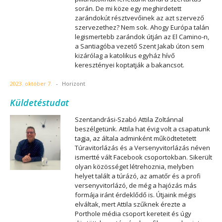
során. De mi köze egy meghirdetett
zarándokút résztvevőinek az azt szervező
szervezethez? Nem sok. Ahogy Európa talán
legismertebb zarándok útján az El Camino-n,
a Santiagóba vezető Szent Jakab úton sem
kizárólag a katolikus egyház hívő
keresztényei koptatják a bakancsot.
2023. október 7.
-
Horizont
Küldetéstudat
Szentandrási-Szabó Attila Zoltánnal
beszélgetünk. Attila hat évig volt a csapatunk
tagja, az általa adminként működtetetett
Túravitorlázás és a Versenyvitorlázás néven
ismertté vált Facebook csoportokban. Sikerült
olyan közösséget létrehoznia, melyben
helyet talált a túrázó, az amatőr és a profi
versenyvitorlázó, de még a hajózás más
formája iránt érdeklődő is. Útjaink mégis
elváltak, mert Attila szűknek érezte a
Porthole média csoport kereteit és úgy