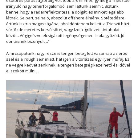
esőtől és párásságtól alig volt több 2-3 nm-nél, így még a Triesztbe
irányuló nagy teherforgalomból sem láttunk semmit. Bíztunk
benne, hogy a radarreflektor teszi a dolgát, és minket legalább
látnak. Se part, se hajó, abszolút offshore élmény. Sötétedésre
értünk Isztria magasságába, ahol döntenem kellett a Trieszti házi
sörfőzde méretes korsó sörei, vagy Izola grillezett tintahalai
között. Végignézve elcsigázott legénységemen, Isola győzött. Jó
döntésnek bizonyult…”
A mi csapatunk nagy része is tengeri beteg lett vasárnap az erős
szél és a ’rough sea’ miatt, hát igen a vitorlázás egy ilyen műfaj. Ez
ne vegye kedvét senkinek, a tengeri betegség kezelhető és idővel
el szokott múlni…