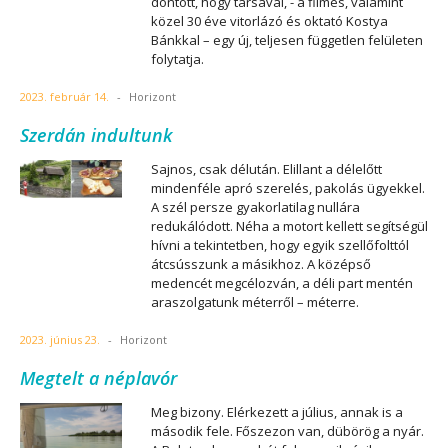
döntött, hogy társával, - a filmes, valamint
közel 30 éve vitorlázó és oktató Kostya
Bánkkal – egy új, teljesen független felületen
folytatja.
2023. február 14.
-
Horizont
Szerdán indultunk
Sajnos, csak délután. Elillant a délelőtt
mindenféle apró szerelés, pakolás ügyekkel.
A szél persze gyakorlatilag nullára
redukálódott. Néha a motort kellett segítségül
hívni a tekintetben, hogy egyik szellőfolttól
átcsússzunk a másikhoz. A középső
medencét megcélozván, a déli part mentén
araszolgatunk méterről – méterre.
2023. június 23.
-
Horizont
Megtelt a néplavór
Meg bizony. Elérkezett a július, annak is a
második fele. Főszezon van, dübörög a nyár.