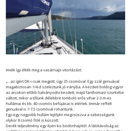
Imiék így élték meg a vasárnapi vitorlázást:
„…az ígért DK-i csak megjött, úgy 25 csomóval. Egy szál genuával
magabiztosan 1/4-d szeleztünk jó irányba. A kezdeti boldog vigyor
az arcokon előbb halványodni kezdett, majd fanthomasi szürkébe
váltott, mikor a tőlünk délebbre tomboló erős vihar 2-3 m-es
hullámai és kb. 40 csomós befújásai is elértek. Immár reffelt
genuával is 7-7,5 csomóval rohantunk.
Egy-egy nagyobb hullám lejtőjén megcsúszva a sebességünk
olykor 8 csomó fölé is kúszott.
Derék teljesítmény egy ilyen kis bödönhajótól. A látótávolság az