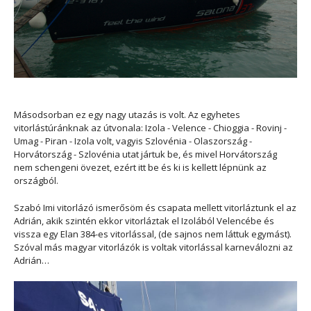
Másodsorban ez egy nagy utazás is volt. Az egyhetes
vitorlástúránknak az útvonala: Izola - Velence - Chioggia - Rovinj -
Umag - Piran - Izola volt, vagyis Szlovénia - Olaszország -
Horvátország - Szlovénia utat jártuk be, és mivel Horvátország
nem schengeni övezet, ezért itt be és ki is kellett lépnünk az
országból.
Szabó Imi vitorlázó ismerősöm és csapata mellett vitorláztunk el az
Adrián, akik szintén ekkor vitorláztak el Izolából Velencébe és
vissza egy Elan 384-es vitorlással, (de sajnos nem láttuk egymást).
Szóval más magyar vitorlázók is voltak vitorlással karneválozni az
Adrián…