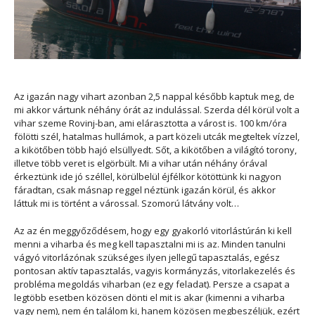
Az igazán nagy vihart azonban 2,5 nappal később kaptuk meg, de
mi akkor vártunk néhány órát az indulással. Szerda dél körül volt a
vihar szeme Rovinj-ban, ami elárasztotta a várost is. 100 km/óra
fölötti szél, hatalmas hullámok, a part közeli utcák megteltek vízzel,
a kikötőben több hajó elsüllyedt. Sőt, a kikötőben a világító torony,
illetve több veret is elgörbült. Mi a vihar után néhány órával
érkeztünk ide jó széllel, körülbelül éjfélkor kötöttünk ki nagyon
fáradtan, csak másnap reggel néztünk igazán körül, és akkor
láttuk mi is történt a várossal. Szomorú látvány volt…
Az az én meggyőződésem, hogy egy gyakorló vitorlástúrán ki kell
menni a viharba és meg kell tapasztalni mi is az. Minden tanulni
vágyó vitorlázónak szükséges ilyen jellegű tapasztalás, egész
pontosan aktív tapasztalás, vagyis kormányzás, vitorlakezelés és
probléma megoldás viharban (ez egy feladat). Persze a csapat a
legtöbb esetben közösen dönti el mit is akar (kimenni a viharba
vagy nem), nem én találom ki, hanem közösen megbeszéljük, ezért