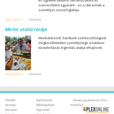
és figyelem belülről, versenyzőként és
szervezőként egyaránt – ez a cikk ennek a
személyes összefoglalója.
2026. június 9.
-
Horizont
Merlin utolsó túrája
Munkatársunk, barátunk szerkesztőségünk
megkerülhetetlen személyisége a balatoni
túravitorlázás legendás alakja elhajózott.
2026. június 1.
-
Horizont
Főoldal
Impresszum
Minden jog fenntartva 2010- -
Verseny
Médiaajánlat
PORTHOLE
Horizont
Kapcsolat