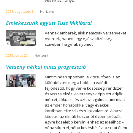
veszik az irányt.
2026. augusztus 5.
-
Horizont
Emlékezzünk együtt Tuss Miklósra!
Vannak emberek, akik nemcsak versenyeket
nyernek, hanem egy egész közösség
szívében hagynak nyomot.
2026. július 22.
-
Horizont
Verseny nélkül nincs progresszió
Mint minden sportban, a kitesurfben is az
különbözteti meg a hobbit a valódi
fejlődéstől, hogy van-e közösség, rendszer
és visszajelzés. A versenyek épp ezt adják:
mércét, fókuszt, és azt az izgalmat, ami miatt
az ember hónapokkal vagy évekkel
korábban elkezd készülni valamire. A hazai
kitesurf az elmúlt huszonöt évben próbált
egyre közelebb kerülni ehhez az ideálhoz –
néha sikerrel, néha kevésbé. Ezt az utat élem