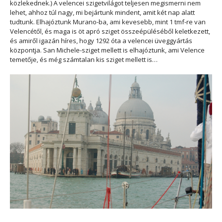
közlekednek.) A velencei szigetvilágot teljesen megismerni nem
lehet, ahhoz túl nagy, mi bejártunk mindent, amit két nap alatt
tudtunk. Elhajóztunk Murano-ba, ami kevesebb, mint 1 tmf-re van
Velencétől, és maga is öt apró sziget összeépüléséből keletkezett,
és amiről igazán híres, hogy 1292 óta a velencei üveggyártás
központja. San Michele-sziget mellett is elhajóztunk, ami Velence
temetője, és még számtalan kis sziget mellett is…