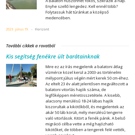
A Balaton huszonhét fokos, szikrázik a nap.
Enyhe szellő lengedez. Kell ennél több?
Folytassuk hát túránkat a középső
medencében.
2023. július 19.
-
Horizont
További cikkek a rovatból
Kis segítség fenékre ült barátainknak
Mire ez az írás megjelenik a balatoni átlag
vízmérce közel kerül a 2003-as történelmi
mélypont július végén mért kerek 50 cm-éhez.
Az eltelt 23 év alatt jelentősen megváltozott a
balatoni vitorlás hajók száma, de
legfőképpen méretösszetétele. A kisebb,
alacsony merülésű 18-24 lábas hajók
kiszorultak a kikötőkből, és megjelentek az
akár 50 láb körüli, mély merülésű tengerre
való vitorlások. Kitört a fenék pánik. A belső
migráció célba vette a még hajózható
kikötőket, de többen a tengerek felé vették,