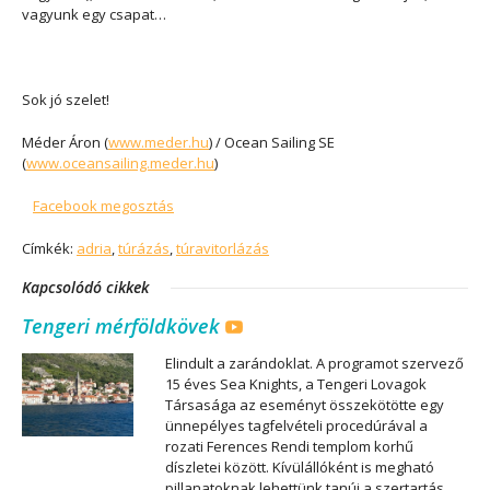
vagyunk egy csapat…
Sok jó szelet!
Méder Áron (
www.meder.hu
) / Ocean Sailing SE
(
www.oceansailing.meder.hu
)
Facebook megosztás
Címkék:
adria
,
túrázás
,
túravitorlázás
Kapcsolódó cikkek
Tengeri mérföldkövek
Elindult a zarándoklat. A programot szervező
15 éves Sea Knights, a Tengeri Lovagok
Társasága az eseményt összekötötte egy
ünnepélyes tagfelvételi procedúrával a
rozati Ferences Rendi templom korhű
díszletei között. Kívülállóként is megható
pillanatoknak lehettünk tanúi a szertartás