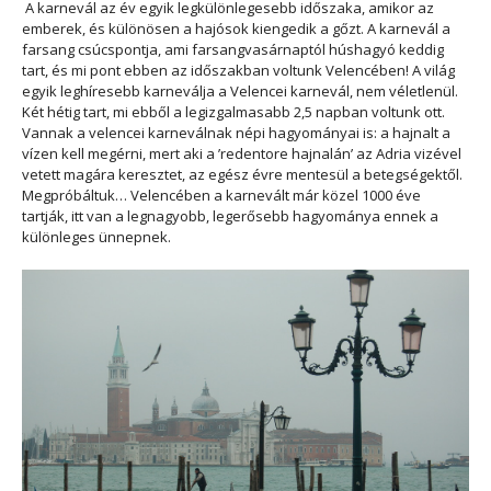
A karnevál az év egyik legkülönlegesebb időszaka, amikor az
emberek, és különösen a hajósok kiengedik a gőzt. A karnevál a
farsang csúcspontja, ami farsangvasárnaptól húshagyó keddig
tart, és mi pont ebben az időszakban voltunk Velencében! A világ
egyik leghíresebb karneválja a Velencei karnevál, nem véletlenül.
Két hétig tart, mi ebből a legizgalmasabb 2,5 napban voltunk ott.
Vannak a velencei karneválnak népi hagyományai is: a hajnalt a
vízen kell megérni, mert aki a ’redentore hajnalán’ az Adria vizével
vetett magára keresztet, az egész évre mentesül a betegségektől.
Megpróbáltuk… Velencében a karnevált már közel 1000 éve
tartják, itt van a legnagyobb, legerősebb hagyománya ennek a
különleges ünnepnek.