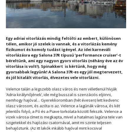
Egy adriai vitorlázás mindig feltölti az embert, különösen
télen, amikor jó szelek is vannak, és a vitorlázás kemény
fizikumot és komoly tudást igényel. Az idei karneváli
vitorlázásra egy Salona 37R típusú ’performance cruiser’-t
béreltünk, ami egy nagyon gyors vitorlás (néhány éve az év
vitorlása is volt!). Spinakkert is kértünk, hogy még
gyorsabbak legyünk! A Salona 37R-es egy jól megtervezett,
és jól kitalált vitorlás, élvezetes vele vitorlázni.
Velence talán a legszebb olasz város és nem véletlenül hívják
’Adria királynőjének’, ide még busszal is szenzációs eljönni,
nemhogy hajóval… Gyerekkoromban (hét évesen) lett kedvenc
olasz városom, és azóta is az. Velence a lagúnák városa, és két
jelentős folyó, a Pó és a Piave torkolata között fekszik. Velence a
vizek városa címet is megkapta, mivel a hatalmas lagúna tele van
szigetekkel és hajózási csatornával, amit mi szinte teljesen
behajóztunk. (Az itt lakók inkább hajóval mint kocsival