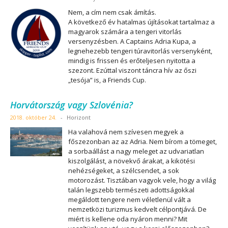
Nem, a cím nem csak ámítás.
A következő év hatalmas újításokat tartalmaz a
magyarok számára a tengeri vitorlás
versenyzésben. A Captains Adria Kupa, a
legnehezebb tengeri túravitorlás versenyként,
mindig is frissen és erőteljesen nyitotta a
szezont. Ezúttal viszont táncra hív az őszi
„tesója” is, a Friends Cup.
Horvátország vagy Szlovénia?
2018. október 24.
-
Horizont
Ha valahová nem szívesen megyek a
főszezonban az az Adria. Nem bírom a tömeget,
a sorbaállást a nagy meleget az udvariatlan
kiszolgálást, a növekvő árakat, a kikötési
nehézségeket, a szélcsendet, a sok
motorozást. Tisztában vagyok vele, hogy a világ
talán legszebb természeti adottságokkal
megáldott tengere nem véletlenül vált a
nemzetközi turizmus kedvelt célpontjává. De
miért is kellene oda nyáron menni? Mit