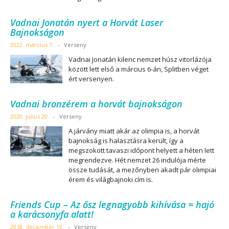
Vadnai Jonatán nyert a Horvát Laser
Bajnokságon
2022. március 7.
-
Verseny
Vadnai Jonatán kilenc nemzet húsz vitorlázója
között lett első a március 6-án, Splitben véget
ért versenyen.
Vadnai bronzérem a horvát bajnokságon
2020. július 20.
-
Verseny
A járvány miatt akár az olimpia is, a horvát
bajnokság is halasztásra került, így a
megszokott tavaszi időpont helyett a héten lett
megrendezve. Hét nemzet 26 indulója mérte
össze tudását, a mezőnyben akadt pár olimpiai
érem és világbajnoki cím is.
Friends Cup – Az ősz legnagyobb kihívása = hajó
a karácsonyfa alatt!
2018. december 19.
-
Verseny