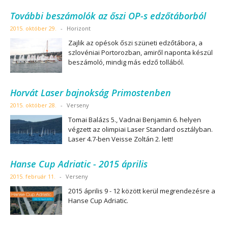
További beszámolók az őszi OP-s edzőtáborból
2015. október 29.
-
Horizont
Zajlik az opésok őszi szüneti edzőtábora, a
szlovéniai Portorozban, amiről naponta készül
beszámoló, mindig más edző tollából.
Horvát Laser bajnokság Primostenben
2015. október 28.
-
Verseny
Tomai Balázs 5., Vadnai Benjamin 6. helyen
végzett az olimpiai Laser Standard osztályban.
Laser 4.7-ben Veisse Zoltán 2. lett!
Hanse Cup Adriatic - 2015 április
2015. február 11.
-
Verseny
2015 április 9 - 12 között kerül megrendezésre a
Hanse Cup Adriatic.