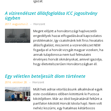
igazat.
A vízirendészet állásfoglalása ICC jogosítvány
ügyben
2017. augusztus 2.
-
Horizont
Megint előjött a horvátországi hajóvezetői
engedélyek hazai elfogadásával kapcsolatos
problémakör, így csatolnánk két firss hivatalos
állásfoglalást, miszerint a vizirendészet NEM
fogadja el a horvát vizsgát magyar vizeken, ha
annak tulajdonosa nem tud felmutatni
érvényes horvát okmányokat, amivel igazolja,
hogy életvitelszerűen Horvátországban él.
Egy véletlen beteljesült álom története
2016. október 28.
-
Horizont
Múlt heti adriai vitorlázásunk alkalmával egyik
este csodálatos időben kötöttünk ki Pucisca
kikötőjében. Már az öböl bejáratánál feltűnt a
partfalon kikötött Horvát Iskola hajó. Nem volt
nehéz kiszúrni, egy hatalmas kétárbocos