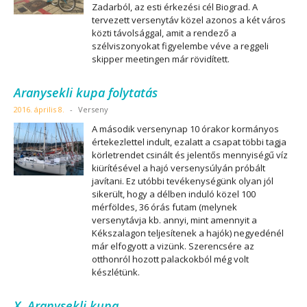
Zadarból, az esti érkezési cél Biograd. A
tervezett versenytáv közel azonos a két város
közti távolsággal, amit a rendező a
szélviszonyokat figyelembe véve a reggeli
skipper meetingen már rövidített.
Aranysekli kupa folytatás
2016. április 8.
-
Verseny
A második versenynap 10 órakor kormányos
értekezlettel indult, ezalatt a csapat többi tagja
körletrendet csinált és jelentős mennyiségű víz
kiürítésével a hajó versenysúlyán próbált
javítani. Ez utóbbi tevékenységünk olyan jól
sikerült, hogy a délben induló közel 100
mérföldes, 36 órás futam (melynek
versenytávja kb. annyi, mint amennyit a
Kékszalagon teljesítenek a hajók) negyedénél
már elfogyott a vizünk. Szerencsére az
otthonról hozott palackokból még volt
készlétünk.
X. Aranysekli kupa