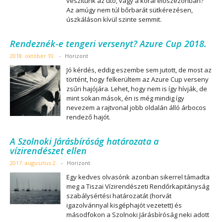
veszítünk az utó, vagy a korai előszezonban?
Az amúgy nem túl bőrbarát sütkérezésen,
úszkáláson kívül szinte semmit.
Rendeznék-e tengeri versenyt? Azure Cup 2018.
2018. október 10.
-
Horizont
Jó kérdés, eddig eszembe sem jutott, de most az
történt, hogy felkerültem az Azure Cup verseny
zsűri hajójára. Lehet, hogy nem is így hívják, de
mint sokan mások, én is még mindig így
nevezem a rajtvonal jobb oldalán álló árbocos
rendező hajót.
A Szolnoki Járásbíróság határozata a
vízirendészet ellen
2017. augusztus 2.
-
Horizont
Egy kedves olvasónk azonban sikerrel támadta
meg a Tiszai Vízirendészeti Rendőrkapitányság
szabálysértési határozatát (horvát
igazolvánnyal kisgéphajót vezetett) és
másodfokon a Szolnoki Járásbíróság neki adott