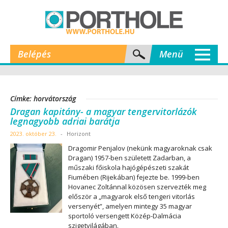
Belépés
Menü
Címke: horvátország
Dragan kapitány- a magyar tengervitorlázók
legnagyobb adriai barátja
2023. október 23.
-
Horizont
Dragomir Penjalov (nekünk magyaroknak csak
Dragan) 1957-ben született Zadarban, a
műszaki főiskola hajógépészeti szakát
Fiumében (Rijekában) fejezte be. 1999-ben
Hovanec Zoltánnal közösen szervezték meg
először a „magyarok első tengeri vitorlás
versenyét”, amelyen mintegy 35 magyar
sportoló versengett Közép-Dalmácia
szigetvilágában.