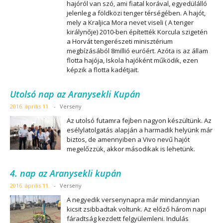
hajóról van szó, ami fiatal korával, egyedülálló
jelenleg a földközi tenger térségében. A hajót,
mely a Kraljica Mora nevet viseli ( A tenger
királynője) 2010-ben építették Korcula szigetén
a Horvát tengerészeti minisztérium
megbízásából 8millió euróért. Azóta is az állam
flotta hajója, Iskola hajóként működik, ezen
képzik a flotta kadétjait.
Utolsó nap az Aranysekli Kupán
2016. április 11.
-
Verseny
Az utolsó futamra fejben nagyon készültünk. Az
esélylatolgatás alapján a harmadik helyünk már
biztos, de amennyiben a Vivo nevű hajót
megelőzzük, akkor másodikak is lehetünk.
4. nap az Aranysekli kupán
2016. április 11.
-
Verseny
A negyedik versenynapra már mindannyian
kicsit zsibbadtak voltunk. Az előző három napi
fáradtság kezdett felgyülemleni. Indulás