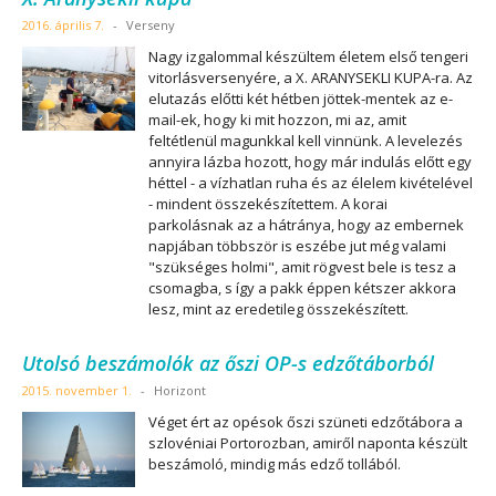
2016. április 7.
-
Verseny
Nagy izgalommal készültem életem első tengeri
vitorlásversenyére, a X. ARANYSEKLI KUPA-ra. Az
elutazás előtti két hétben jöttek-mentek az e-
mail-ek, hogy ki mit hozzon, mi az, amit
feltétlenül magunkkal kell vinnünk. A levelezés
annyira lázba hozott, hogy már indulás előtt egy
héttel - a vízhatlan ruha és az élelem kivételével
- mindent összekészítettem. A korai
parkolásnak az a hátránya, hogy az embernek
napjában többször is eszébe jut még valami
"szükséges holmi", amit rögvest bele is tesz a
csomagba, s így a pakk éppen kétszer akkora
lesz, mint az eredetileg összekészített.
Utolsó beszámolók az őszi OP-s edzőtáborból
2015. november 1.
-
Horizont
Véget ért az opésok őszi szüneti edzőtábora a
szlovéniai Portorozban, amiről naponta készült
beszámoló, mindig más edző tollából.