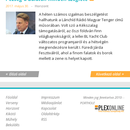
2017. május 30.
-
Horizont
A héten számos izgalmas beszélgetést
hallhatunk a Lánchíd Rádió Magyar Tenger című
műsorában. Volt szó a Kékszalag
támogatásáról, az őszi földvári Finn
világbajnokságról, a lellei BL Yacht Club
változatos programjairól és a hétvégén
megrendezésre került I. Füredi Járda
Fesztiválról, ahol a finom falatok és borok
mellett a zene is helyet kapott.
«
»
Előző oldal
Következő oldal
Főoldal
Impresszum
Minden jog fenntartva 2010- -
Verseny
Médiaajánlat
PORTHOLE
Horizont
Kapcsolat
Online Kft. -
Kikötő
Oldaltérkép
Szoftverfejlesztés,
Műhely
RSS
tárhelybérlés
Beküldés