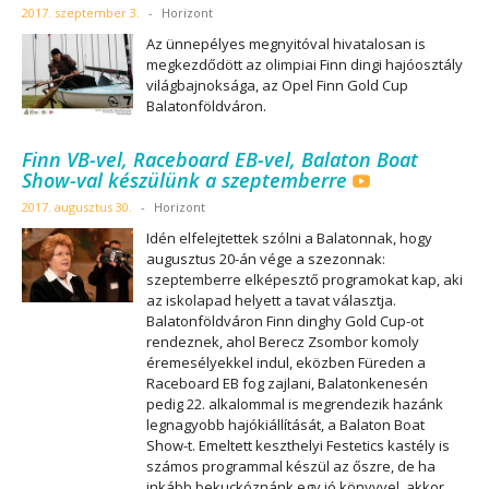
2017. szeptember 3.
-
Horizont
Az ünnepélyes megnyitóval hivatalosan is
megkezdődött az olimpiai Finn dingi hajóosztály
világbajnoksága, az Opel Finn Gold Cup
Balatonföldváron.
Finn VB-vel, Raceboard EB-vel, Balaton Boat
Show-val készülünk a szeptemberre
2017. augusztus 30.
-
Horizont
Idén elfelejtettek szólni a Balatonnak, hogy
augusztus 20-án vége a szezonnak:
szeptemberre elképesztő programokat kap, aki
az iskolapad helyett a tavat választja.
Balatonföldváron Finn dinghy Gold Cup-ot
rendeznek, ahol Berecz Zsombor komoly
éremesélyekkel indul, eközben Füreden a
Raceboard EB fog zajlani, Balatonkenesén
pedig 22. alkalommal is megrendezik hazánk
legnagyobb hajókiállítását, a Balaton Boat
Show-t. Emeltett keszthelyi Festetics kastély is
számos programmal készül az őszre, de ha
inkább bekuckóznánk egy jó könyvvel, akkor