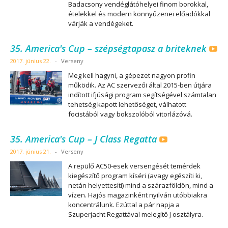
Badacsony vendéglátóhelyei finom borokkal,
ételekkel és modern könnyűzenei előadókkal
várják a vendégeket.
35. America's Cup – szépségtapasz a briteknek
2017. június 22.
-
Verseny
Meg kell hagyni, a gépezet nagyon profin
működik. Az AC szervezői által 2015-ben útjára
indított ifjúsági program segítségével számtalan
tehetség kapott lehetőséget, válhatott
focistából vagy bokszolóból vitorlázóvá.
35. America's Cup – J Class Regatta
2017. június 21.
-
Verseny
A repülő AC50-esek versengését temérdek
kiegészítő program kíséri (avagy egészíti ki,
netán helyettesíti) mind a szárazföldön, mind a
vízen. Hajós magazinként nyilván utóbbiakra
koncentrálunk. Ezúttal a pár napja a
Szuperjacht Regattával melegítő J osztályra.