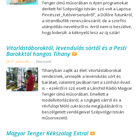
Tenger című műsorában is ilyen programokat
derített fel Szépvölgyi István: szó volt a Laposa
Pincészet „futóversenyéről”, a Dűlőre futunkról,
a strandbüfék reneszánszáról, de a szörfös
utánpótlás-nevelésről is. Arról nem is beszélve,
hogy kiderült: a kéknyelű lesz az új sztár!
Vitorlástáboroktól, levendulás sörtől és a Pesti
Barokktól hangos Tihany
2017. július 20.
-
Horizont
Tihanyban zajlik az élet: vitorlástáborokat
rendeznek, ünneplik a levendulás sört és
barátait, valamint javában tart a színházi évad
is – ezekről is szó esett a Lánchíd Rádió Magyar
Tenger című műsorában. Emellett a
modellvitorlázásról, a szigligeti várról és a
révfülöpi Móló cukrászda megújulásáról is
beszélgetett vendégeivel Szépvölgyi István
műsorvezető.
Magyar Tenger Kékszalag Extra!