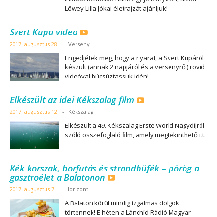
Lőwey Lilla Jókai életrajzát ajánljuk!
Svert Kupa video
2017. augusztus 28.
-
Verseny
Engedjétek meg, hogy a nyarat, a Svert Kupáról
készült (annak 2 napjáról és a versenyről) rövid
videóval búcsúztassuk idén!
Elkészült az idei Kékszalag film
2017. augusztus 12.
-
Kékszalag
Elkészült a 49. Kékszalag Erste World Nagydíjról
szóló összefoglaló film, amely megtekinthető itt.
Kék korszak, borfutás és strandbüfék – pörög a
gasztroélet a Balatonon
2017. augusztus 7.
-
Horizont
A Balaton körül mindig izgalmas dolgok
történnek! E héten a Lánchíd Rádió Magyar