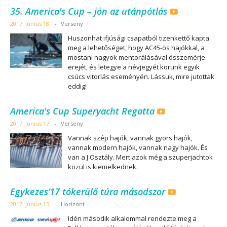
35. America's Cup – jön az utánpótlás
2017. június 18.
-
Verseny
Huszonhat ifjúsági csapatból tizenkettő kapta
meg a lehetőséget, hogy AC45-ös hajókkal, a
mostani nagyok mentorálásával összemérje
erejét, és letegye a névjegyét korunk egyik
csúcs vitorlás eseményén. Lássuk, mire jutottak
eddig!
America's Cup Superyacht Regatta
2017. június 17.
-
Verseny
Vannak szép hajók, vannak gyors hajók,
vannak modern hajók, vannak nagy hajók. És
van a J Osztály. Mert azok még a szuperjachtok
közül is kiemelkednek.
Egykezes’17 tókerülő túra másodszor
2017. június 15.
-
Horizont
Idén második alkalommal rendezte meg a