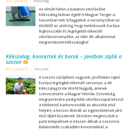
2017. július 13.
-
Kékszalag
Az elmúlt héten a balatoni vitorlásélet
Kékszalag lázban égett! A Magyar Tenger is
hasonlóan tett: kifaggattuk a versenyzőket az
elsőktől az utolsóig, hogy belelássunk Európa
leghosszabb és legrégebbi tókerülő
vitorlásversenyébe, az idén 49. alkalommal
megrendezett Kékszalagba!
Kékszalag, koncertek és borok – javában zajlik a
szezon
2017. június 27.
-
Horizont
A szezon sűrűjében vagyunk: jövőhéten rajtol
Európa legrégibb tókerülő versenye, a 49.
Kékszalag Erste World Nagydíj, aminek
szervezésére a Magyar Vitorlás Szövetség,
megnyerésére pedig több vitorláscsapat készül:
a többtestű karboncsodák az abszolút első
helyért, a kecses liberák az egytestűeknek járó
első díjért küzdenek. Eközben megmozdult a
parti települések is készen állnak a szezonra:
Balatonlelle szabadtéri koncertekkel, a