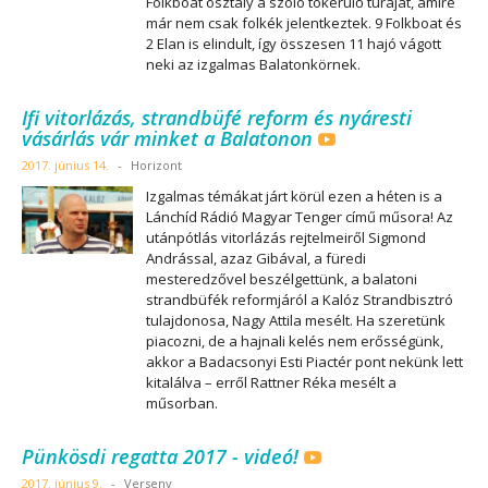
Folkboat osztály a szóló tókerülő túráját, amire
már nem csak folkék jelentkeztek. 9 Folkboat és
2 Elan is elindult, így összesen 11 hajó vágott
neki az izgalmas Balatonkörnek.
Ifi vitorlázás, strandbüfé reform és nyáresti
vásárlás vár minket a Balatonon
2017. június 14.
-
Horizont
Izgalmas témákat járt körül ezen a héten is a
Lánchíd Rádió Magyar Tenger című műsora! Az
utánpótlás vitorlázás rejtelmeiről Sigmond
Andrással, azaz Gibával, a füredi
mesteredzővel beszélgettünk, a balatoni
strandbüfék reformjáról a Kalóz Strandbisztró
tulajdonosa, Nagy Attila mesélt. Ha szeretünk
piacozni, de a hajnali kelés nem erősségünk,
akkor a Badacsonyi Esti Piactér pont nekünk lett
kitalálva – erről Rattner Réka mesélt a
műsorban.
Pünkösdi regatta 2017 - videó!
2017. június 9.
-
Verseny