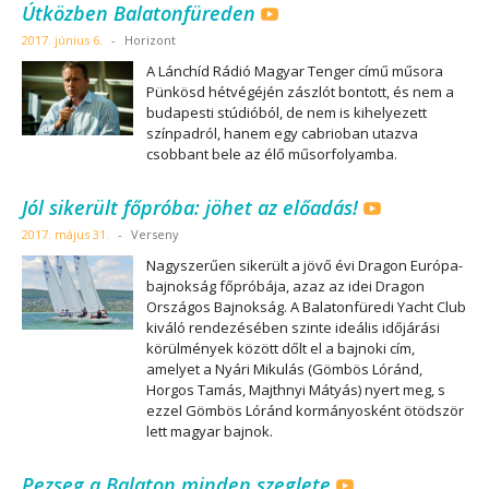
Útközben Balatonfüreden
2017. június 6.
-
Horizont
A Lánchíd Rádió Magyar Tenger című műsora
Pünkösd hétvégéjén zászlót bontott, és nem a
budapesti stúdióból, de nem is kihelyezett
színpadról, hanem egy cabrioban utazva
csobbant bele az élő műsorfolyamba.
Jól sikerült főpróba: jöhet az előadás!
2017. május 31.
-
Verseny
Nagyszerűen sikerült a jövő évi Dragon Európa-
bajnokság főpróbája, azaz az idei Dragon
Országos Bajnokság. A Balatonfüredi Yacht Club
kiváló rendezésében szinte ideális időjárási
körülmények között dőlt el a bajnoki cím,
amelyet a Nyári Mikulás (Gömbös Lóránd,
Horgos Tamás, Majthnyi Mátyás) nyert meg, s
ezzel Gömbös Lóránd kormányosként ötödször
lett magyar bajnok.
Pezseg a Balaton minden szeglete