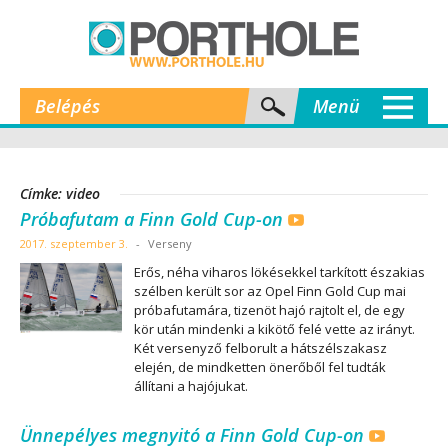
Belépés
Menü
Címke: video
Próbafutam a Finn Gold Cup-on
2017. szeptember 3.
-
Verseny
Erős, néha viharos lökésekkel tarkított északias
szélben került sor az Opel Finn Gold Cup mai
próbafutamára, tizenöt hajó rajtolt el, de egy
kör után mindenki a kikötő felé vette az irányt.
Két versenyző felborult a hátszélszakasz
elején, de mindketten önerőből fel tudták
állítani a hajójukat.
Ünnepélyes megnyitó a Finn Gold Cup-on