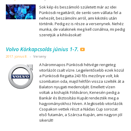
Sok kép és beszámoló született már az idei
Pünkösdi regattáról, de senki sem vállata fel a
nehezét, beszámolni arról, ami kikötés után
történik. Pedig ez is része a versenynek. Nehéz
munka, de valakinek meg kell csinálnia, mi pedig
szeretjük a kihívásokat!
Volvo Körkapcsolás június 1-7.
2017. június 8.
-
Verseny
A háromnapos Pünkösdi hétvége rengeteg
vitorlázót csalt vízre. Legjelentősebb ezek közül
a Pünkösdi Regatta 243 fős mezőnye volt, kik
szombaton oda, majd hétfőn vissza szelték át a
Balaton nyugati medencéjét. Emellett vízen
voltak a kishajók Földváron, Kenesén pedig a
Bankár és Biztosítási Kupát rendezték meg a
hagyományokhoz híven. A legkisebb vitorlázók
Csopakon vettek részt a Nádas Cup sorozat
első futamán, a Szárcsa Kupán, ami nagyon jól
sikerült!