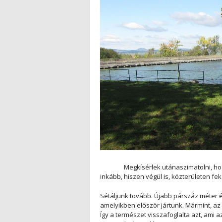
Megkísérlek utánaszimatolni, hogy m
inkább, hiszen végül is, közterületen f
Sétáljunk tovább. Újabb párszáz méter é
amelyikben először jártunk. Mármint, az
Így a természet visszafoglalta azt, ami 