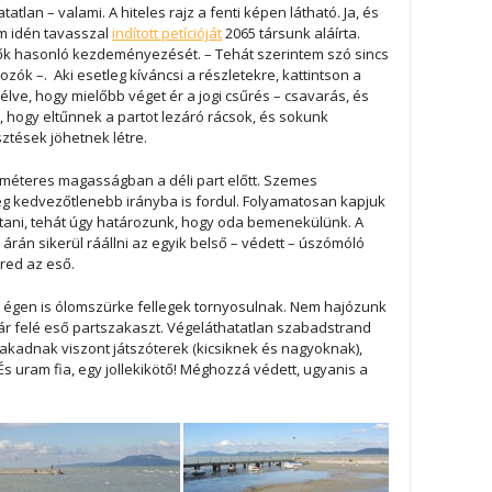
tlan – valami. A hiteles rajz a fenti képen látható. Ja, és
om idén tavasszal
indított petícióját
2065 társunk aláírta.
nzők hasonló kezdeményezését. – Tehát szerintem szó sincs
zók –. Aki esetleg kíváncsi a részletekre, kattintson a
élve, hogy mielőbb véget ér a jogi csűrés – csavarás, és
 hogy eltűnnek a partot lezáró rácsok, és sokunk
ztések jöhetnek létre.
méteres magasságban a déli part előtt. Szemes
g kedvezőtlenebb irányba is fordul. Folyamatosan kapjuk
artani, tehát úgy határozunk, hogy oda bemenekülünk. A
rán sikerül ráállni az egyik belső – védett – úszómóló
red az eső.
z égen is ólomszürke fellegek tornyosulnak. Nem hajózunk
lár felé eső partszakaszt. Végeláthatatlan szabadstrand
 akadnak viszont játszóterek (kicsiknek és nagyoknak),
És uram fia, egy jollekikötő! Méghozzá védett, ugyanis a