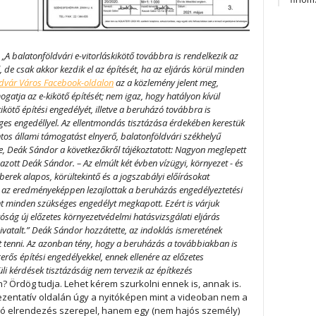
 „
A balatonföldvári e-vitorláskikötő továbbra is rendelkezik az
 de csak akkor kezdik el az építését, ha az eljárás körül minden
ldvár Város Facebook-oldalon
az a közlemény jelent meg,
atja az e-kikötő építését; nem igaz, hogy hatályon kívül
kötő építési engedélyét, illetve a beruházó továbbra is
es engedéllyel. Az ellentmondás tisztázása érdekében kerestük
ntos állami támogatást elnyerő, balatonföldvári székhelyű
e, Deák Sándor a következőkről tájékoztatott: Nagyon meglepett
zott Deák Sándor. – Az elmúlt két évben vízügyi, környezet - és
erek alapos, körültekintő és a jogszabályi előírásokat
az eredményeképpen lezajlottak a beruházás engedélyeztetési
t minden szükséges engedélyt megkapott. Ezért is várjuk
íróság új előzetes környezetvédelmi hatásvizsgálati eljárás
vatalt.” Deák Sándor hozzátette, az indoklás ismeretének
 tenni. Az azonban tény, hogy a beruházás a továbbiakban is
rős építési engedélyekkel, ennek ellenére az előzetes
li kérdések tisztázásáig nem tervezik az építkezés
? Ördög tudja. Lehet kérem szurkolni ennek is, annak is.
zentatív oldalán úgy a nyitóképen mint a videoban nem a
móló elrendezés szerepel, hanem egy (nem hajós személy)