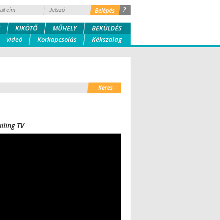
?
KIKÖTŐ
MŰHELY
BEKÜLDÉS
videó
Körkapcsolás
Kékszalag
iling TV