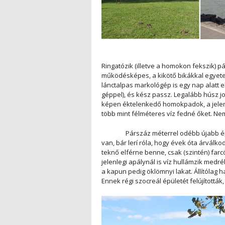
Ringatózik (illetve a homokon fekszik) p
működésképes, a kikötő bikákkal egyete
lánctalpas markológép is egy nap alatt e
géppel), és kész passz. Legalább húsz jol
képen éktelenkedő homokpadok, a jelenle
több mint félméteres víz fedné őket. Ne
Párszáz méterrel odébb újabb építmé
van, bár lerí róla, hogy évek óta árvál
teknő elférne benne, csak (szintén) farc
jelenlegi apálynál is víz hullámzik medr
a kapun pedig öklömnyi lakat. Állítólag
Ennek régi szocreál épületét felújították