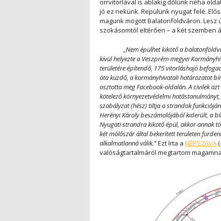
orrvitorlával is ablakig dőlünk néha old
jó ez nekünk. Repülünk nyugat felé. Elő
magunk mögött Balatonföldváron. Lesz új
szokásomtól eltérően – a két szemben áll
„
Nem épülhet kikötő a balatonföldvá
kívül helyezte a Veszprém megyei Kormányhiv
területére építendő, 175 vitorláshajó befogadá
óta küzdő, a kormányhivatali határozatot 
osztotta meg Facebook-oldalán. A civilek azt
kötelező környezetvédelmi hatástanulmányt, e
szabályzat (hész) tiltja a strandok funkciójá
Herényi Károly beszámolójából kiderült, a b
Nyugati strandra kikötő épül, akkor annak tö
két mólószár által bekerített területen fürde
alkalmatlanná válik.”
Ezt írta a
NÉPSZAVA
(
valóságtartalmáról megtartom magamnak