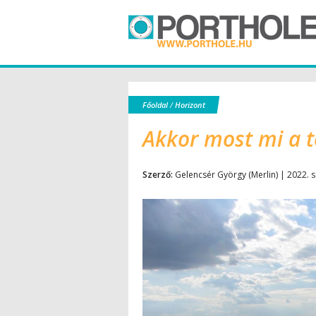
Főoldal
/
Horizont
Akkor most mi a t
Szerző:
Gelencsér György (Merlin) | 2022. 