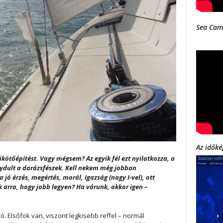
Sea Cam
Az időké
ikötőépítést. Vagy mégsem? Az egyik fél ezt nyilatkozza, a
lydult a darázsfészek. Kell nekem még jobban
jó érzés, megértés, morál, Igazság (nagy I-vel), ott
k arra, hogy jobb legyen? Ha várunk, akkor igen –
lsőfok van, viszont legkisebb reffel – normál