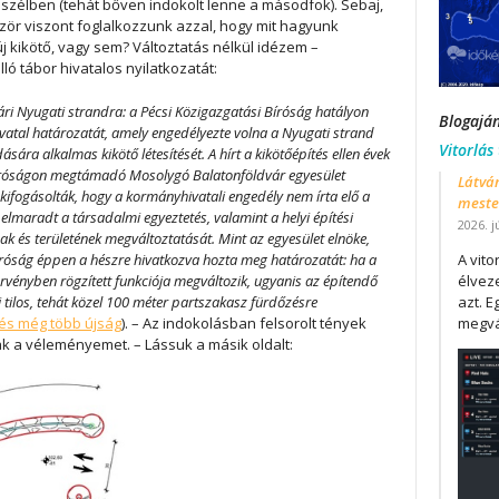
alszélben (tehát bőven indokolt lenne a másodfok). Sebaj,
ször viszont foglalkozzunk azzal, hogy mit hagyunk
 kikötő, vagy sem? Változtatás nélkül idézem –
ó tábor hivatalos nyilatkozatát:
ri Nyugati strandra: a Pécsi Közigazgatási Bíróság hatályon
Blogajá
atal határozatát, amely engedélyezte volna a Nyugati strand
Vitorlás
sára alkalmas kikötő létesítését. A hírt a kikötőépítés ellen évek
bíróságon megtámadó Mosolygó Balatonföldvár egyesület
Látván
 kifogásolták, hogy a kormányhivatali engedély nem írta elő a
mester
lmaradt a társadalmi egyeztetés, valamint a helyi építési
2026. j
nak és területének megváltoztatását. Mint az egyesület elnöke,
íróság éppen a hészre hivatkozva hozta meg határozatát: ha a
A vit
rvényben rögzített funkciója megváltozik, ugyanis az építendő
élveze
ni tilos, tehát közel 100 méter partszakasz fürdőzésre
azt. E
és még több újság
). – Az indokolásban felsorolt tények
megvá
 a véleményemet. – Lássuk a másik oldalt: