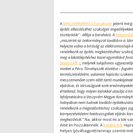
A
MAGYARNARACS hasábjain
jelent meg:
építés elkezdéséhez szükséges engedélyekkel,
tisztázódik” - állítja a beruházó. A
Balatonfö
„miszerint az önkormányzat továbbra is támog
helyezte volna a bíróság az elektromoshajó-ki
rendelkezik az építés megkezdéséhez szükség
meg a kikötőépítéshez közel egymilliárd fori
Balabo Kft.-t
, melynek tulajdonos-ügyvezetőj
minket a Pécsi Törvényszék döntése – fogalma
természetvédelmi, valamint hajózási szakemb
messzemenően szem előtt tartó munkájának 
eljárásai, és társaságunk ezek eredményekén
értetlenül, hogy milyen indokkal utasítja a b
lefolytatására a Veszprém Megyei Kormányhi
hiányában nem tudnak további nyilatkozatot
rendelkezik a megvalósításhoz szükséges joge
környezetvédelmi hatásvizsgálati eljárás körü
megkezdését.”
Na, akkor most mi a tök van
Amit én hozzátennék: A
Balabo Kft.
repre
helyes (jóváhagyott) tervrajz szerinti 