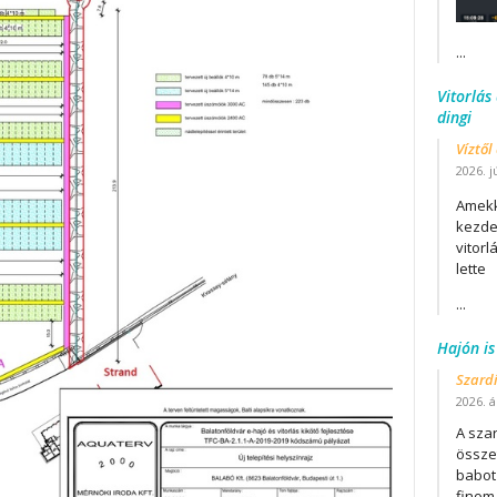
...
Vitorlás
dingi
Víztől
2026. j
Amekk
kezdet
vitor
lette
...
Hajón is
Szard
2026. áp
A szar
összet
babot
finom.