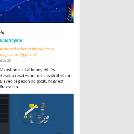
nló
 tudattágítás
ysporttá teheti a vitorlázást a
séges intelligencia?
úlius 28.
orlázásban sokkal könnyebb és
tesebb részt venni, mint kívülről nézni
gy svéd cég azon dolgozik, hogy ezt
ltoztassa.