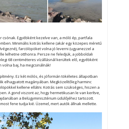
ár csónak. Egyébként kezelve van, a móló ép, partfala
mben. Minimális kotrás kellene (akár egy közepes méretű
lvégezné), farcölöpöket volna jó leverni (ugyanezzel a
le lelhetne otthonra. Persze ne feledjük, a jobboldali
gi 68 centiméteres vízállásnál kerültek elő, egyébként
m volna baj, ha megcsinálnák!
ny. Ez két mólós, és jóformán tökéletes állapotban
kodik elhagyatott magányában. Megközelítőleg harminc
ölöpökkel kellene ellátni. Kotrás sem szükséges, hiszen a
ében. A gond viszont az, hogy hermetikusan le van kerítve,
 hajdanában a Belügyminisztérium üdülőjéhez tartozott.
, most fene tudja kié. Üzemel, mert autók állnak mellette.