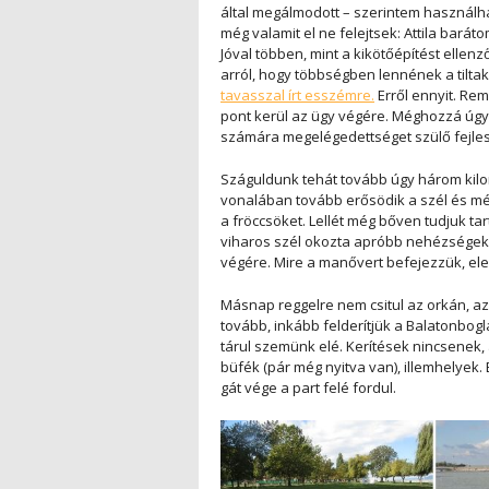
által megálmodott – szerintem használhata
még valamit el ne felejtsek: Attila barát
Jóval többen, mint a kikötőépítést elle
arról, hogy többségben lennének a tiltako
tavasszal írt esszémre.
Erről ennyit. Rem
pont kerül az ügy végére. Méghozzá úgy,
számára megelégedettséget szülő fejles
Száguldunk tehát tovább úgy három kilo
vonalában tovább erősödik a szél és mé
a fröccsöket. Lellét még bőven tudjuk t
viharos szél okozta apróbb nehézségek á
végére. Mire a manővert befejezzük, ele
Másnap reggelre nem csitul az orkán, a
tovább, inkább felderítjük a Balatonbog
tárul szemünk elé. Kerítések nincsenek,
büfék (pár még nyitva van), illemhelyek. 
gát vége a part felé fordul.