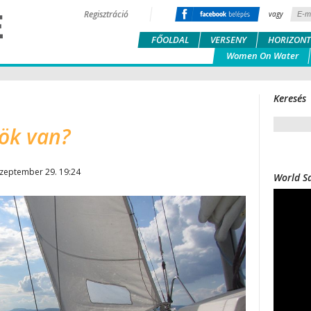
Regisztráció
vagy
FŐOLDAL
VERSENY
HORIZONT
Women On Water
Keresés
ök van?
szeptember 29. 19:24
World Sa