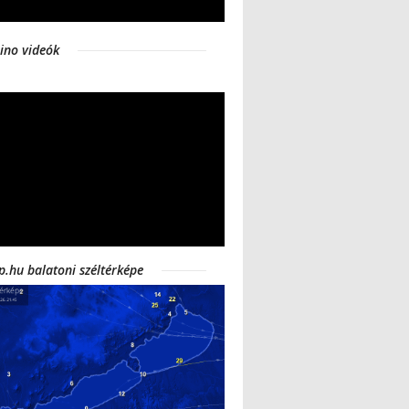
ino videók
p.hu balatoni széltérképe