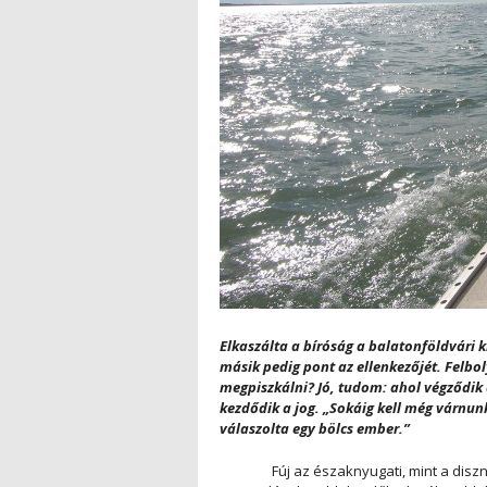
Elkaszálta a bíróság a balatonföldvári k
másik pedig pont az ellenkezőjét. Felbo
megpiszkálni? Jó, tudom: ahol végződik a 
kezdődik a jog. „Sokáig kell még várnun
válaszolta egy bölcs ember.”
Fúj az északnyugati, mint a disznó. E