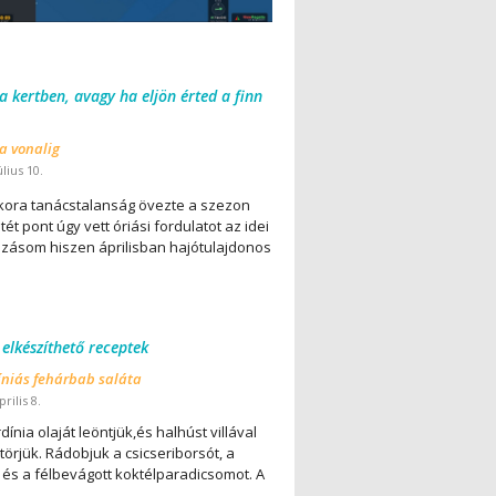
 a kertben, avagy ha eljön érted a finn
 a vonalig
úlius 10.
ora tanácstalanság övezte a szezon
ét pont úgy vett óriási fordulatot az idei
lázásom hiszen áprilisban hajótulajdonos
 elkészíthető receptek
íniás fehárbab saláta
rilis 8.
dínia olaját leöntjük,és halhúst villával
örjük. Rádobjuk a csicseriborsót, a
 és a félbevágott koktélparadicsomot. A
..