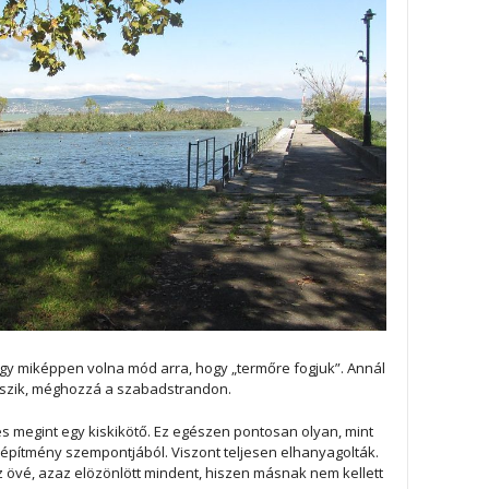
iképpen volna mód arra, hogy „termőre fogjuk”. Annál
ekszik, méghozzá a szabadstrandon.
s megint egy kiskikötő. Ez egészen pontosan olyan, mint
 építmény szempontjából. Viszont teljesen elhanyagolták.
az övé, azaz elözönlött mindent, hiszen másnak nem kellett